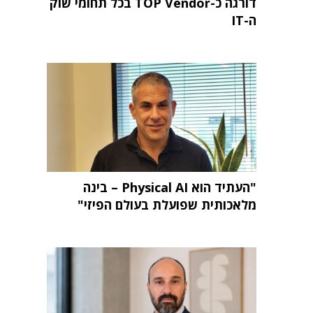
דורגה כ-TOP Vendor בכל תחומי שוק
ה-IT
"העתיד הוא Physical AI – בינה
מלאכותית שפועלת בעולם הפיזי"