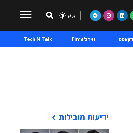
דקאסט
גאדג'Time
Tech N Talk
וכן פרסומי
תוכן פרסומי
וכן פרסומי
ידיעות מובילות