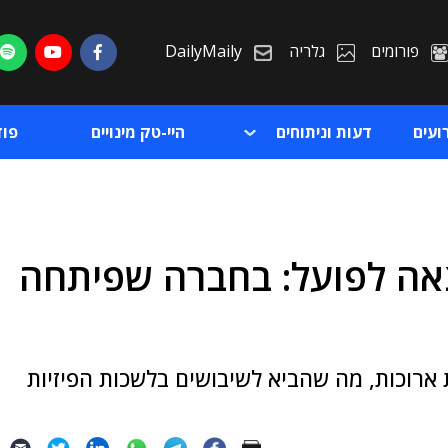
פורומים
גלריה
DailyMaily
ועים
דעות וניתוחים
היי-טק מינויים
פו
ה לפועל: בחברה שפיתחה
ת
ת
 ארוכות, מה שהביא לשיבושים בלשכות הפיזיות