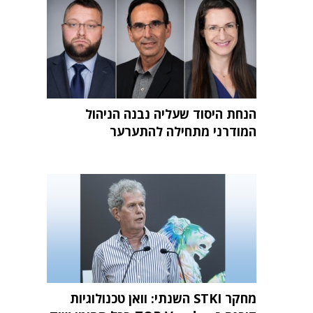
הנחת היסוד שעליה נבנה הניהול
המודרני מתחילה להתערער
מחקר STKI השנתי: וואן טכנולוגיות