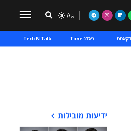
דקאסט
גאדג'Time
Tech N Talk
וכן פרסומי
תוכן פרסומי
וכן פרסומי
ידיעות מובילות