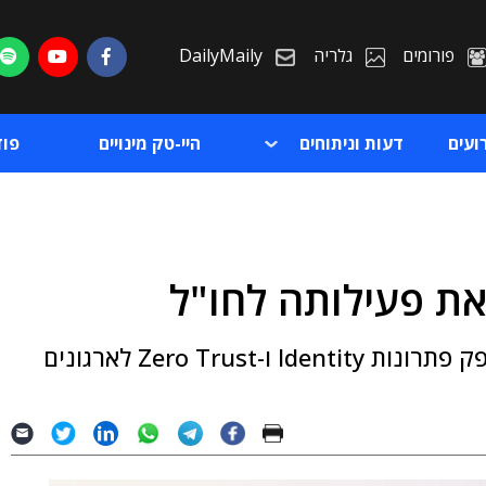
פורומים
גלריה
DailyMaily
ועים
דעות וניתוחים
היי-טק מינויים
פו
את פעילותה לחו"ל
ת
החברה מקימה חברה בינלאומית חדשה שתספק פתרונות Identity ו-Zero Trust לארגונים
ת