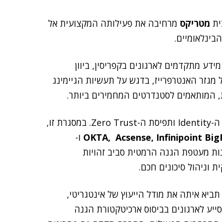
ית
מטריקס
מרחיבה את פעילותה המקצועית אל
בינלאומיים.
ע מתקדמים לארגונים בקפריסין, ביוון
מגזר האנטרפרייז, בדגש על תעשיות הגיימינג
ת, המותאמים לסטנדרטים המחמירים ביותר.
המומחיות המקצועית של אינטגריטי תרוכז סביב עולמות ה-Identity ותפיסת ה-Zero Trust. במסגרת זו,
Infinipoint Big
,
Acsense
,
OKTA
ו-
נות מעטפת הגנה הרמטית סביב זהויות
וניהול סיכונים חכם.
יא איתה את מודל הייעוץ של אינטגריטי,
לסייע לארגונים בביסוס ארכיטקטורת הגנה