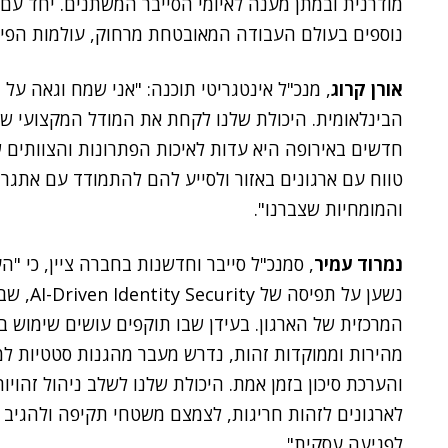
מודרנית ובמתן מענה לאיומי הסייבר המשתנים. יחד ע
נוספים בעולם העבודה המאובטחת מרחוק, עולמות הפישינג והמודעו
אורן קרוג
, מנכ"ל אינטגריטי תוכנה: "אני שמח וגאה על
הבינלאומית. היכולת שלנו לקחת את המודל המקצועי שבנ
חדשים באירופה היא עדות לאיכות הפתרונות והצוותים ש
טווח עם ארגונים באזור ולסייע להם להתמודד עם אתגר
והמומחיות שצברנו".
נמרוד עמיר
, סמנכ"ל סייבר וחדשנות בחברה ציין, כי "
נשען על 
המרכזית של הארגון. בעידן שבו תוקפים עושים שימוש 
מהירות וממוקדות זהות, נדרש מעבר מהגנות סטטיות ל
לארגונים לזהות חריגות, לצמצם משטחי תקיפה ולהגיב 
לפגיעה עסקית".