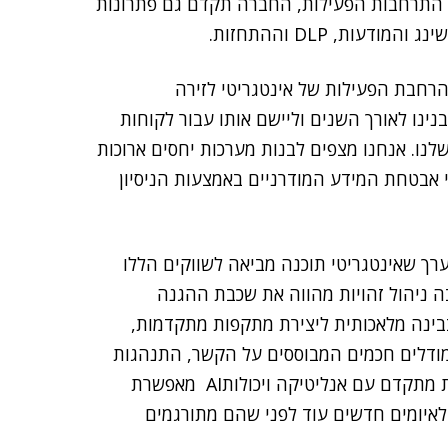
ם התרחבות הפעילות, החברה תקדם גם פתרונות
ת, DLP וההתחזות.
 הרחבת הפעילות של אינטגריטי לזירה
ינו לאורך השנים וליישם אותו עבור לקוחות
לנו. אנחנו מצפים לבנות מערכות יחסים ארוכות
י אבטחת המידע המודרניים באמצעות הניסיון
הערך שאינטגריטי תוכנה מביאה לשווקים הללו
תפיסה של AI-Driven Identity Security, שבה ניהול זהויות מהווה את שכבת ההגנה
בבינה מלאכותית ליצירת מתקפות מתקדמות,
מודלים חכמים המבוססים על הקשר, התנהגות
והערכת סיכון בזמן אמת. היכולת שלנו לשלב ניהול זהויות מתקדם עם אנליטיקה ויכולותAI מאפשרת
לאיומים חדשים עוד לפני שהם מתורגמים