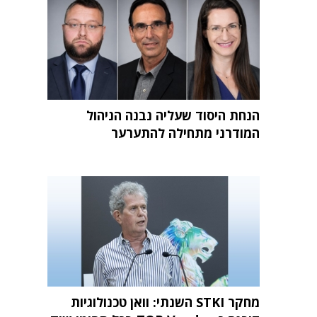
הנחת היסוד שעליה נבנה הניהול
המודרני מתחילה להתערער
מחקר STKI השנתי: וואן טכנולוגיות