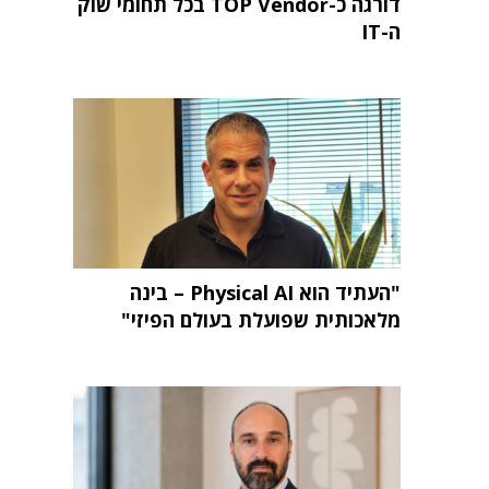
דורגה כ-TOP Vendor בכל תחומי שוק
ה-IT
"העתיד הוא Physical AI – בינה
מלאכותית שפועלת בעולם הפיזי"