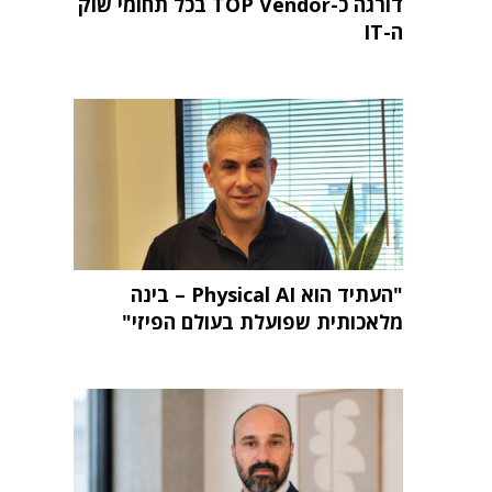
דורגה כ-TOP Vendor בכל תחומי שוק
ה-IT
"העתיד הוא Physical AI – בינה
מלאכותית שפועלת בעולם הפיזי"