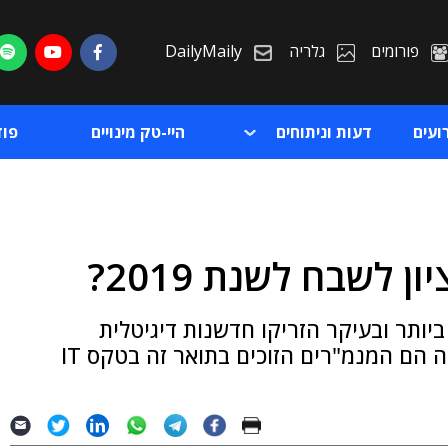
פורומים
גלריה
DailyMaily
ועים
דעות וניתוחים
היי-טק מינויים
פו
 לשבח לשנת 2019?
ת
ביותר ובעיקר הזריקו חדשנות דיגיטלית
ת
לארגוניהם – ועל כן הם ראויים לכל שבח ● אלה הם המנמ"רים הזוכים בתואר זה בטקס IT