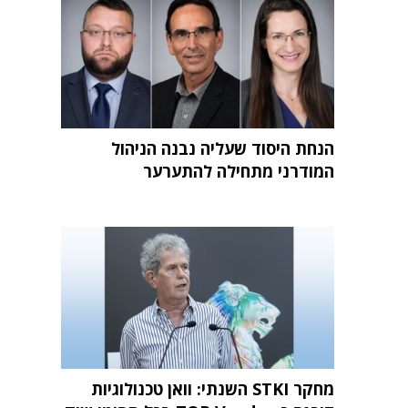
הנחת היסוד שעליה נבנה הניהול
המודרני מתחילה להתערער
מחקר STKI השנתי: וואן טכנולוגיות