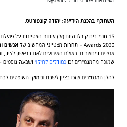
ראויים לשבח. צילום אילוסטרציה: BigStock
השתתף בהכנת הידיעה: יהודה קונפורטס.
Awards 2020 – תחרות מצטייני המחשוב של
אנשים ו
אנשים ומחשבים, באולם האירועים לאגו בראשון לציון, ו
שמונה מהמנמ"רים זכו
כמודלים לחיקוי
ושבעה נוספים – 
להלן המנמ"רים שזכו בציון לשבח ונימוקי השופטים לבח