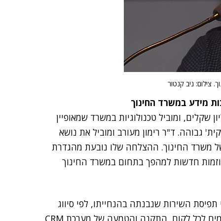
. צילום: ניב קנטור
כות מידע במשרד החינוך
לת המשרד, שחולש של תקציב של כ-450 מיליון שקלים, ומוביל טכנולוגיות במשרד שמאופיין
ית' גבוהה. ד"ר רימון מעורב ומוביל את נושא
ל משרד החינוך. ההצלחה שלו נובעת מהגדרת
וזמות חדשות למהפך בתחום במשרד החינוך
 אגפים מונחי תפיסת השירות שנבנתה בהנחייתו, לפי סיווג
והגדרה של לקוחות המשרד, בנייה של פורטלים שמותאמים לכל לקוח, התקנה והטמעה של מערכת CRM