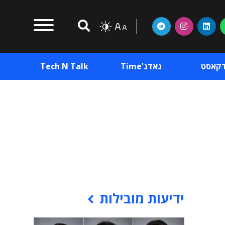
דקאסט
גאדג'Time
Tech N Talk
וכן פרסומי
תוכן פרסומי
וכן פרסומי
ידיעות מובילות