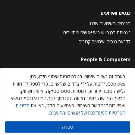
כנסים ואירועים
הכנסים והאירועים שלנו
נצפיתם בכנסי ואירועי אנשים ומחשבים
לקראת כנסים ואירועים קרובים
People & Computers
About Us
באתר זה נעשה שימוש בטכנולוגיות איסוף מידע כגון
Privacy Policy
Cookies, לרבות על ידי צדדים שלישיים, כדי לספק לך חווית
Contact Us
גלישה טובה יותר וכן למטרות סטטיסטיקה, איפיון ושיווק.
Our Events
המשך הגלישה באתר מהווה הסכמתך לכך. למידע נוסף בנושא
ואפשרות לנהל את השימוש באמצעים הללו, ראו את
מדיניות
הפרטיות המעודכנת של אנשים ומחשבים
.
אנשים ומחשבים © 2026 – כל הזכויות שמורות
סגירה
Created by