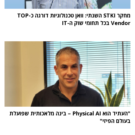
מחקר STKI השנתי: וואן טכנולוגיות דורגה כ-TOP
Vendor בכל תחומי שוק ה-IT
"העתיד הוא Physical AI – בינה מלאכותית שפועלת
בעולם הפיזי"