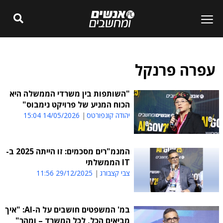
עפרה פרנקל
"השותפות בין משרדי הממשלה היא
הכוח המניע של פרויקט נימבוס"
יהודה קונפורטס
14/05/2026 15:04
המנמ"רים מסכמים: זו הייתה 2025 ב-
IT הממשלתי
צבי קצבורג
29/12/2025 11:56
במ' המשפטים חושבים על ה-AI: "איך
מביאים הכל, לכל המשרד – ומהר"