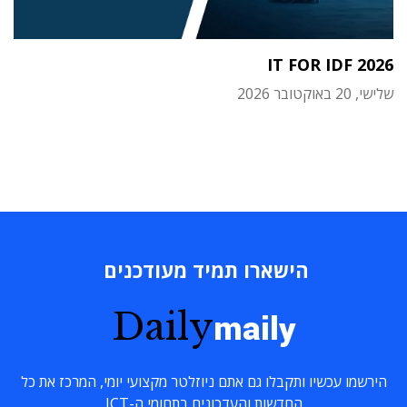
IT FOR IDF 2026
שלישי, 20 באוקטובר 2026
הישארו תמיד מעודכנים
Daily
maily
הירשמו עכשיו ותקבלו גם אתם ניוזלטר מקצועי יומי, המרכז את כל
החדשות והעדכונים בתחומי ה-ICT