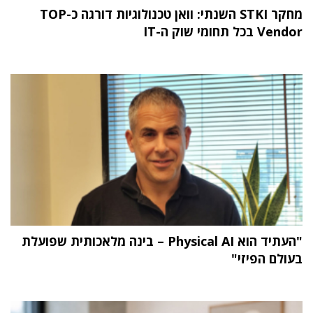
מחקר STKI השנתי: וואן טכנולוגיות דורגה כ-TOP
Vendor בכל תחומי שוק ה-IT
"העתיד הוא Physical AI – בינה מלאכותית שפועלת
בעולם הפיזי"