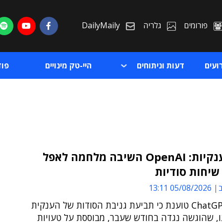
פורומים
גלריה
DailyMaily
ועים
דעות וניתוחים
היי-טק מינויים
פו
קרב הענקיות: OpenAI השיבה מלחמה לאפל
יחות סודיות
ת
ב
05/08/2026 13:11
ת
יצרנית ChatGPT טוענת כי תביעת גניבת הסודות של הענקית
ו, שהוגשה נגדה בחודש שעבר, מבוססת על טעויות