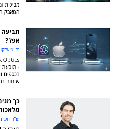
מביכות ו
המאבק המ
אפל?
גלי פיאלקו
- תובעת 
בכספים ו
שיחות רכ
כך מגינ
מלאכות
עו"ד רועי מ