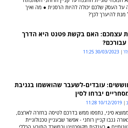
בעידן ה-AI הנוכחי סוגיית ההגנה על קניין הרוחני השתנתה
על העסק שלכם יכולה להיות הרסנית ● מה ואיך
 מנת להיערך לכך?
ת עצמכם: האם בקשת פטנט היא הדרך
עבורכם?
לר
30/03/2023 11:25
וששים: עובדים-לשעבר שהואשמו בגניבת
סחריים יברחו לסין
ב
10/12/2019 11:28
ממוצא סיני, נתפסו ממש בדרכם לטיסה בחזרה לארצם,
ורה גנבו קניין רוחני - אפשר שבעניין טכנולוגיית
ונומיים ● בענקית מקופרטינו ובמשרד התובע הכללי