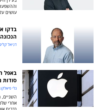
וההשפעה 
עושים על
בדקו א
הנכונה 
דניאל קליג
באפל ח
סודות מ
גלי פיאלקו
השניים, 
אחרי שלכא
רכבים אוט