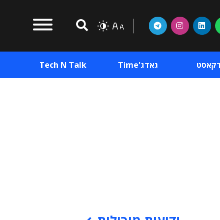
דקאסט
גאדג'Time
Tech N Talk
וכן פרסומי
תוכן פרסומי
וכן פרסומי