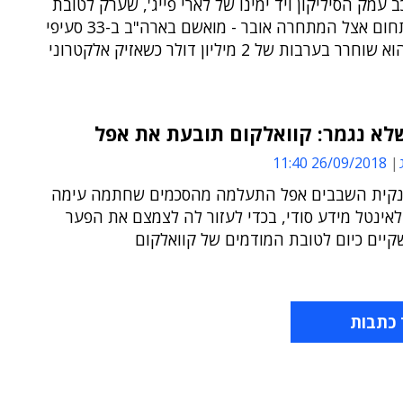
כב עמק הסיליקון ויד ימינו של לארי פייג', שערק לטובת
פיתוח התחום אצל המתחרה אובר - מואשם בארה"ב ב-33 סעיפי
גניבה ● הוא שוחרר בערבות של 2 מיליון דולר כשאזיק אלקטרוני
לא נגמר: קוואלקום תובעת את אפל
26/09/2018 11:40
קית השבבים אפל התעלמה מהסכמים שחתמה עימה
אינטל מידע סודי, בכדי לעזור לה לצמצם את הפער
קיים כיום לטובת המודמים של קוואלקום
 כתבות