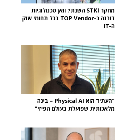
מחקר STKI השנתי: וואן טכנולוגיות
דורגה כ-TOP Vendor בכל תחומי שוק
ה-IT
"העתיד הוא Physical AI – בינה
מלאכותית שפועלת בעולם הפיזי"