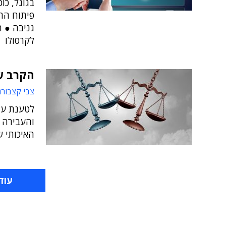
בגוגל, כו
לקרסולו
הקרב ש
צבי קצבורג
לטענת ענ
והעבירה ל
האיכותי ש
עוד