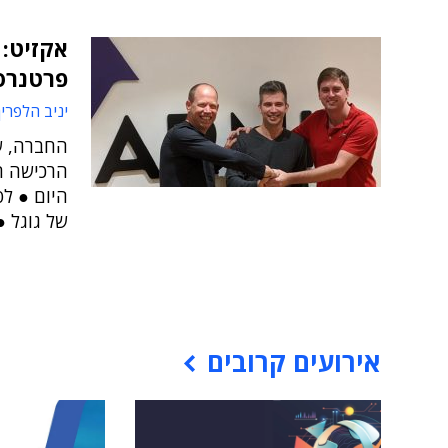
אקזיט: 
פרטנרס ב-1.1 מילי
יניב הלפרין
הרכישה ה
של גוגל ●
אירועים קרובים