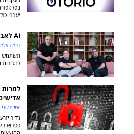
יעברו כול
AI לאבטחת סייבר: טורק גייסה 70 מיליון דולר
נחמה אלמו
תשתמש בכ
למכירות ולה
למרות 
אדישים
יוסי הטוני
נדיר יזרע
סטרואידי
ההוצאות 