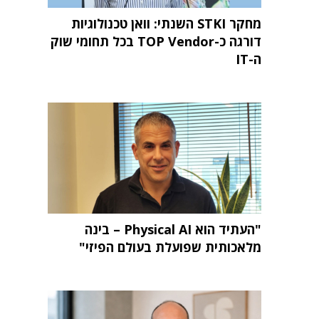
מחקר STKI השנתי: וואן טכנולוגיות
דורגה כ-TOP Vendor בכל תחומי שוק
ה-IT
"העתיד הוא Physical AI – בינה
מלאכותית שפועלת בעולם הפיזי"