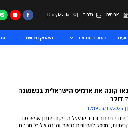
פורומים
גלריה
DailyMaily
ועים
דעות וניתוחים
היי-טק מינויים
פו
נאו קונה את ארמיס הישראלית בכשמונה
 דולר
ת
23/12/2025 17:19
ת
יבגני דיברוב ונדיר יזרעאל מספקת פתרון שמאבטח
יטיות, ומספק לארגונים נראות והגנה של כל משטח