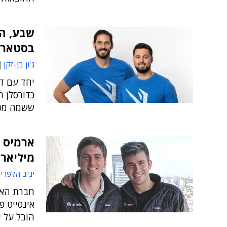
שבע, ה
בסטארט
ג'ון בן-זקן
יחד עם די
ששמה מסמ
מיליאר
יניב הלפרין
חברת האב
אינסייט פ
הובל על י