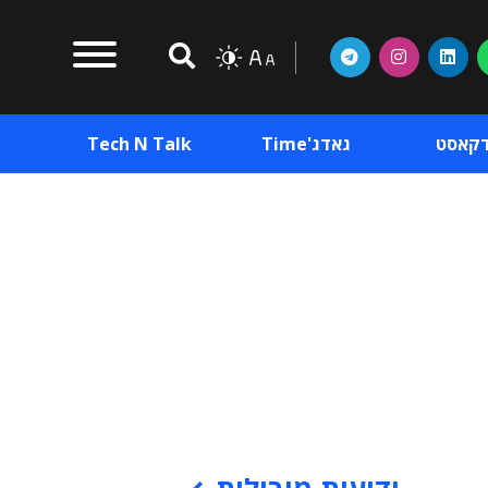
דקאסט
גאדג'Time
Tech N Talk
וכן פרסומי
תוכן פרסומי
וכן פרסומי