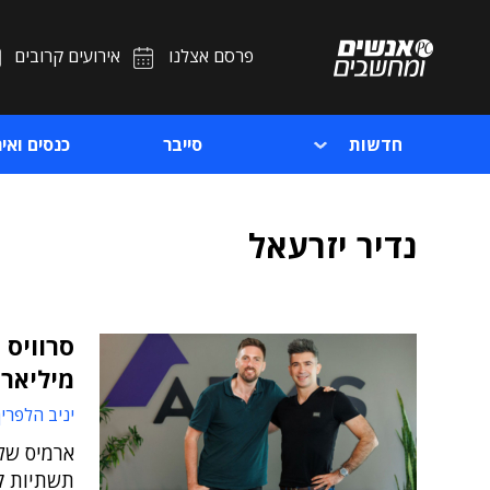
פרסם אצלנו
אירועים קרובים
חדשות
סייבר
כנסים ואיר
נדיר יזרעאל
סרוויס 
מיליארד
יניב הלפרין
ארמיס של 
תשתיות קר