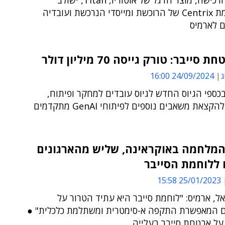
בעקבות הרכישה, מוצר הדגל של אוטוריו, Titan, ישולב
בפלטפורמת Centrix של הרוכשת ומייסדי הנרכשת ועובדיה
ם לארמיס
ג
24/09/2024 16:00
ספי הגיוס החדש לגיוס עובדים למחקר ופיתוח,
קצאת משאבים נוספים לפיתוחי GenAI מתקדמים
המלחמה באוקראינה, שליש מהארגונים
 ללוחמת הסייבר
25/01/2023 15:58
אל, ארמיס: "לוחמת סייבר היא עתיד הטרור על
ם המאפשרת התקפה א-סימטרית ומשתלמת כלכלית" ●
על אבטחת סייבר בעלייה