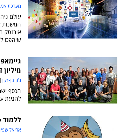
מערכת אנש
עולם ניהו
המשנות א
אורנטק חו
שיהפכו לה
מיליון ד
ג'ון בן-זקן
הכסף ישמ
להנעת עוב
ללמוד 
אריאל שפיר