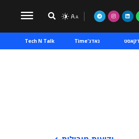
דקאסט
גאדג'Time
Tech N Talk
וכן פרסומי
תוכן פרסומי
וכן פרסומי