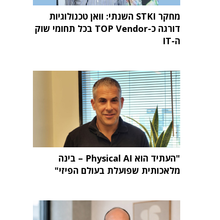
מחקר STKI השנתי: וואן טכנולוגיות
דורגה כ-TOP Vendor בכל תחומי שוק
ה-IT
"העתיד הוא Physical AI – בינה
מלאכותית שפועלת בעולם הפיזי"