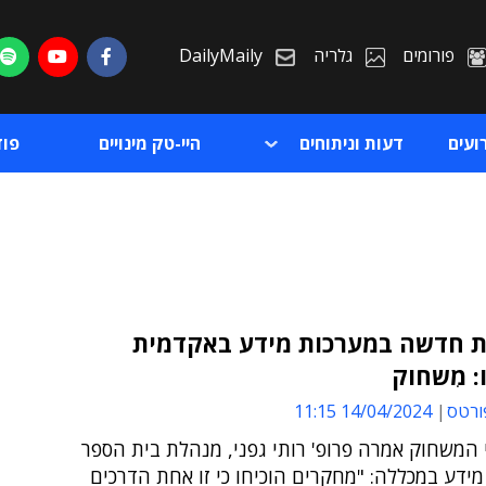
פורומים
גלריה
DailyMaily
ועים
דעות וניתוחים
היי-טק מינויים
פו
 חדשה במערכות מידע באקדמית
: מִשחוק
ת
ורטס
14/04/2024 11:15
ת
 המשחוק אמרה פרופ' רותי גפני, מנהלת בית הספר
ידע במכללה: "מחקרים הוכיחו כי זו אחת הדרכים