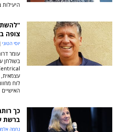
היעילות ב
"להשתח
צופה ב
יוסי הטוני
עומר דרור
עצמאית, ש
לוח מחוו
האישיים ו
כך רותמ
ברשת ע
נחמה אלמו