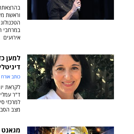
וראשת מי
הטכנולוגי
במרחבי הח
אירועים
למען כד
דיגיטלי
כותב אורח
ד"ר עמליה
למרכזי סי
מצב הסביב
מגאנט 