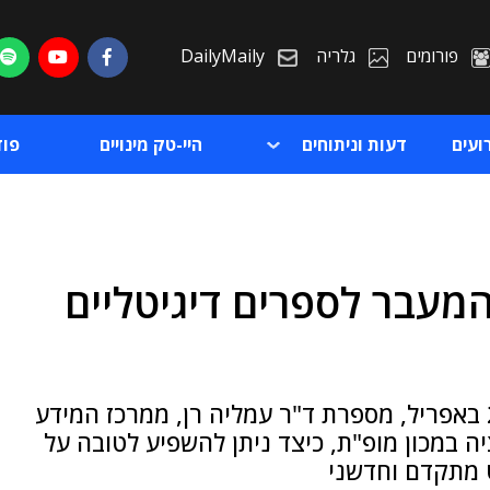
פורומים
גלריה
DailyMaily
ועים
דעות וניתוחים
היי-טק מינויים
פו
המעבר לספרים דיגיטליים
ת
ת
לקראת יום כדור הארץ, שיחול מחר (ב'), ה-22 באפריל, מספרת ד"ר עמליה רן, ממרכז המידע
ה במכון מופ"ת, כיצד ניתן להשפיע לטובה על
ט מתקדם וחדשני