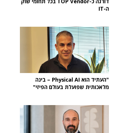
דורגה כ-TOP Vendor בכל תחומי שוק
ה-IT
"העתיד הוא Physical AI – בינה
מלאכותית שפועלת בעולם הפיזי"