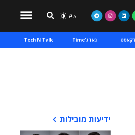
דקאסט
גאדג'Time
Tech N Talk
וכן פרסומי
תוכן פרסומי
וכן פרסומי
ידיעות מובילות