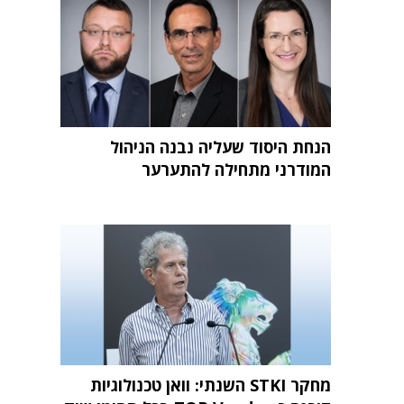
הנחת היסוד שעליה נבנה הניהול
המודרני מתחילה להתערער
מחקר STKI השנתי: וואן טכנולוגיות