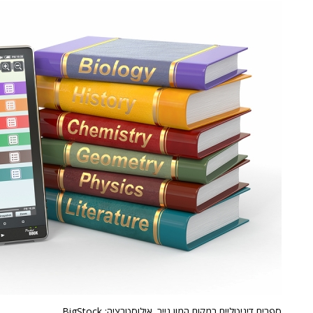
ספרים דיגיטליים במקום המון נייר. אילוסטרציה: BigStock