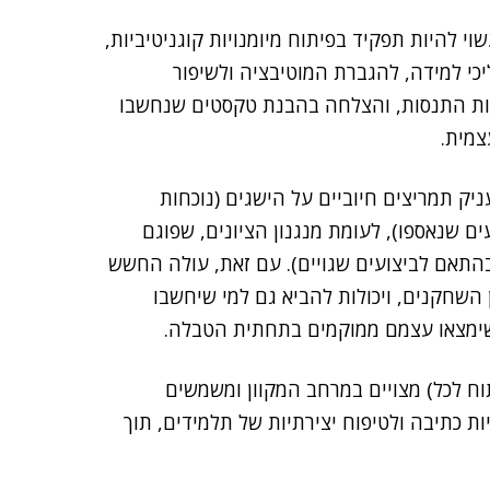
 תהליכי לימוד מבוססי מִשחוק (gamification) עשוי להיות תפקיד בפיתוח מיומנויות קוגניטיביות,
 למידה, להגברת המוטיבציה ולשיפור
עות התנסות, והצלחה בהבנת טקסטים שנחשבו
צמית.
ק תמריצים חיוביים על הישגים (נוכחות
ם שנאספו), לעומת מנגנון הציונים, שפוגם
התאם לביצועים שגויים). עם זאת, עולה החשש
השחקנים, ויכולות להביא גם למי שיחשבו
 שימצאו עצמם ממוקמים בתחתית הטבלה.
תוח לכל) מצויים במרחב המקוון ומשמשים
ות כתיבה ולטיפוח יצירתיות של תלמידים, תוך