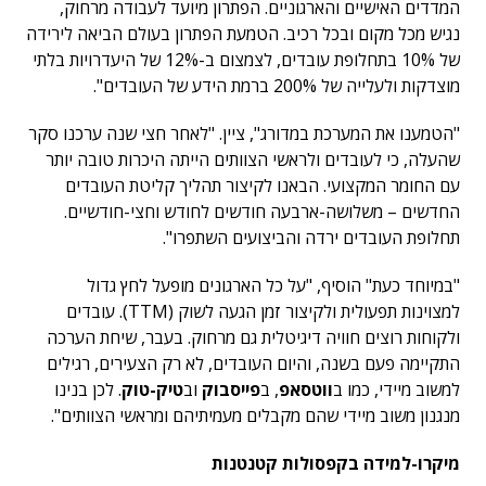
המדדים האישיים והארגוניים. הפתרון מיועד לעבודה מרחוק,
נגיש מכל מקום ובכל רכיב. הטמעת הפתרון בעולם הביאה לירידה
של 10% בתחלופת עובדים, לצמצום ב-12% של היעדרויות בלתי
מוצדקות ולעלייה של 200% ברמת הידע של העובדים".
"הטמענו את המערכת במדורג", ציין. "לאחר חצי שנה ערכנו סקר
שהעלה, כי לעובדים ולראשי הצוותים הייתה היכרות טובה יותר
עם החומר המקצועי. הבאנו לקיצור תהליך קליטת העובדים
החדשים – משלושה-ארבעה חודשים לחודש וחצי-חודשיים.
תחלופת העובדים ירדה והביצועים השתפרו".
"במיוחד כעת" הוסיף, "על כל הארגונים מופעל לחץ גדול
למצוינות תפעולית ולקיצור זמן הגעה לשוק (TTM). עובדים
ולקוחות רוצים חוויה דיגיטלית גם מרחוק. בעבר, שיחת הערכה
התקיימה פעם בשנה, והיום העובדים, לא רק הצעירים, רגילים
למשוב מיידי, כמו ב
ווטסאפ
, ב
פייסבוק
וב
טיק-טוק
. לכן בנינו
מנגנון משוב מיידי שהם מקבלים מעמיתיהם ומראשי הצוותים".
מיקרו-למידה בקפסולות קטנטנות