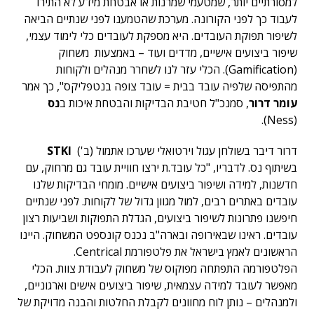
למסורתיים יותר, שמטעמי שמרנות או אבטחת מידע לא התירו
לעבוד כך לפני הקורונה. מערכת שהטמענו לפני שנתיים הביאה
לשיפור תפוקת העובדים. היא מספקת לעובדים כלי לימוד עצמי,
שיפור ביצועים אישיים, מדדים ועוד – באמצעות משחוק
(Gamification). הכלי עזר לנו לשחרר מנהלים ולקוחות
מהתפיסה שלפיה עובד בבית = עובד צופה בנטפליקס", כך אמר
עומר דרור
, סמנכ"ל חטיבת הבדיקות והבטחת איכות ב
נס
(Ness).
דרור דיבר בשולחן עגול וירטואלי שערכו אתמול (ב')
STKI
בשיתוף נס. לדבריו, "כל עובד.ת ירצו חוויית עובד גם מרחוק, עם
חדשנות, למידה ושיפור ביצועים אישיים. מומחי הבדיקות שלנו
עובדים באתרים רבים, למול מגוון גדול של לקוחות. לפני שנתיים
חיפשנו פתרונות לשיפור ביצועים, הגדלת התפוקות ושביעות רצון
עובדים. ראינו שבאירופה ובארה"ב נכנס קונספט המשחוק. היינו
הראשונים לאמץ בישראל את פלטפורמת Centrical.
הפלטפורמה התפתחה מפוקוס של משחוק לעבודת צוות. הכלי
מאפשר לעובד למידה עצמאית, שיפור ביצועים אישים וארגוניים,
ולמנהלים – נותן לוח מחוונים לקבלת החלטות והבנה מדויקת של