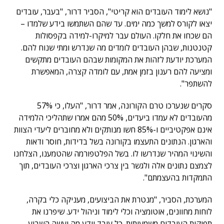
"נושא לימוד העובדים הוא קריטי", הסביר דרור, "בעבר, עובדים
יצאו לקורס למשך כמה ימים. עד שהם השתמשו בידע שלמדו –
הם שכחו את חלקו. העולם עבר למיקרו-למידה בקפסולות
קטנטנות, שבהן העובדים לומדים מה שנדרש ומתי שנוח להם.
המערכת יודעת לזהות את המקומות שבהם העובדים מתקשים
ומציעה להם רענון בזמן אמת, עם לומדה קצרה, המאפשרת
להשתפר".
סקרים שנערכו טרם הקורונה, אמר דרור, "העלו, כי 57%
מהעובדים לא עמדו ביעדים, 50% מהם אמרו שתהליכי הלמידה
אינם אפקטיביים ו-85% חשו מנותקים ולא מחוברים ליעדי הצוות
והארגון. הנתונים התעצמו בקורונה בשל בדידות, חוסר ודאות
והשינוי המהיר שנדרשו לו. בשל הפלטפורמה שהטמענו, הצלחנו
לצמצם נתונים אלה ולגשר בין צרכי הארגון וצרכי העובדים, תוך
התמקדות בהעצמתם".
המערכת, הסביר, "מנטרת את הביצועים, מעניקה כלי בקרה,
לוחות מחוונים, אוטומציה וכלי לימוד וניהול ידע. שיפרנו את
תפוקות העובדים משמעותית. כל עובד יודע מה יעשה השבוע,