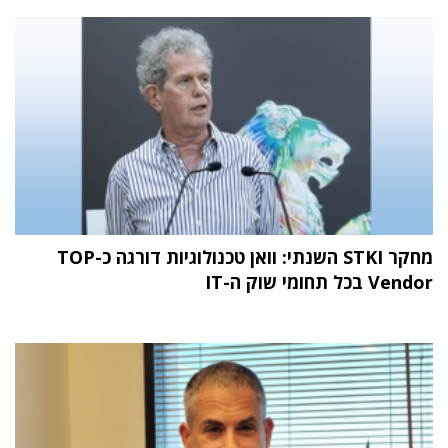
מחקר STKI השנתי: וואן טכנולוגיות דורגה כ-TOP
Vendor בכל תחומי שוק ה-IT