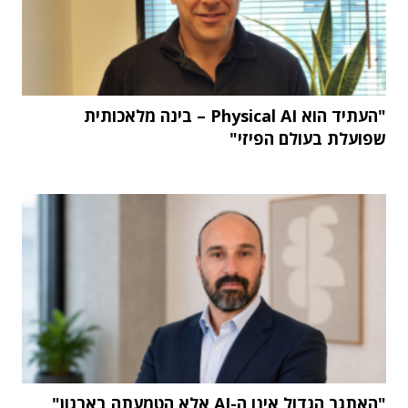
"העתיד הוא Physical AI – בינה מלאכותית
שפועלת בעולם הפיזי"
"האתגר הגדול אינו ה-AI אלא הטמעתה בארגון"