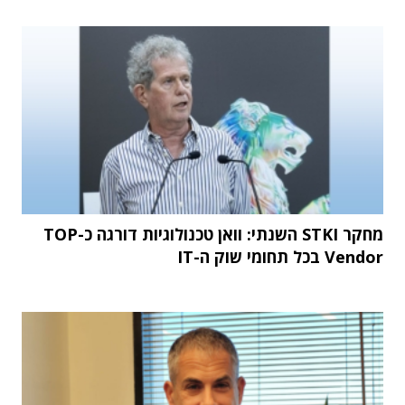
מחקר STKI השנתי: וואן טכנולוגיות דורגה כ-TOP
Vendor בכל תחומי שוק ה-IT