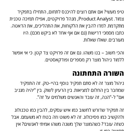
טיפ מעשי? אם אתם רוצים להיכנס לתחום, התחילו בתפקיד
צמוד. Product Analyst, מנהל פרויקטים, אפילו תמיכה טכנית
מתקדמת. למדו להבין את הלקוחות, את התהליכים, את הדאטה.
כתבו מסמכי דרישות (גם אם אף אחד לא ביקש מכם). היו
מעורבים. שאלו שאלות.
והכי חשוב – בנו משהו. גם אם זה פרויקט צד קטן. כי אי אפשר
ללמוד ניהול מוצר רק מספרים ופודקאסטים.
השורה התחתונה
ניהול מוצר זה לא סתם תפקיד נוסף בהיי-טק. זה התפקיד
שמחבר בין החלום למציאות. בין הרעיון לשוק. בין "יהיה מגניב
אם" ל-"הנה, זה עובד והאנשים משלמים על זה".
זה תפקיד שדורש לחשוב כמו איש עסקים, להבין כמו טכנולוג
ולהקשיב כמו פסיכולוג. זה לא פשוט וזה בטח לא משעמם. אבל
כשזה עובד? כשהמוצר שלך משנה משהו אמיתי לאנשים? אין
תחושה כמו זו.