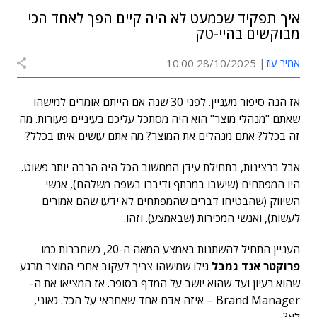
איך תפקיד שכמעט לא היה קיים הפך לאחד הכי
מבוקשים בהיי-טק
אמיר עוז
28/10/2025 10:00
אז הנה סיפור מעניין. לפני 30 שנה אם הייתם אומרים למישהו
שאתם "מנהלי מוצר" הוא היה מסתכל עליכם בעיניים פעורות. מה
זה בכלל? אתם מנהלים את המוצר? מה אתם עושים איתו בכלל?
אבל ברצינות, בתחילת עידן המחשוב הכל היה הרבה יותר פשוט.
היו המפתחים (שישבו במרתף ודיברו בשפה משלהם), אנשי
השיווק (שהבטיחו דברים שהמפתחים לא ידעו שהם אמורים
לעשות), ואנשי המכירות (שבאמצע). וזהו.
העניין התחיל להשתנות באמצע המאה ה-20, כשחברות כמו
פרוקטר אנד גמבל
גילו שמישהו צריך לעקוב אחרי המוצר מרגע
שהוא רעיון ועד שהוא יושב על המדף בסופר. אז המציאו את ה-
Brand Manager – איזה אדם אחד שאחראי על הכל. גאוני,
לא?