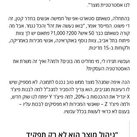
לנו אסטרטגיית מוצר".
בהתחלה, כשאתם סטארט-אפ של חמישה אנשים בחדר קטן, זה
די פשוט. המייסד אומר, "בואו נעשה את זה!" והכל נגמר. אבל מה
קורה כשאתם כבר 50 איש? 200? 1,000? פתאום יש לך צוות
פיתוח בתל אביב, צוות נוסף באוקראינה, אנשי מכירות באמריקה,
ולקוחות ב-15 מדינות.
ועכשיו תגידו לי, מי מחליט מה בונים? ולמה? ואיך זה משרת את
האסטרטגיה העסקית?
הנה איפה שמנהל מוצר ממש טוב נכנס לתמונה. לא מספיק שיש
לו רעיונות מגניבים, הוא צריך להסביר למנכ"ל למה לבנות פיצ’ר
X יגדיל את ההכנסות ב-20%, למה פיצ’ר Y יפתח לנו שוק חדש,
ולמה פיצ’ר Z – שאנשי המכירות לא מפסיקים לבכות עליו –
בעצם לא כדאי לעשות בכלל עכשיו.
"ניהול מוצר הוא לא רק תפקיד