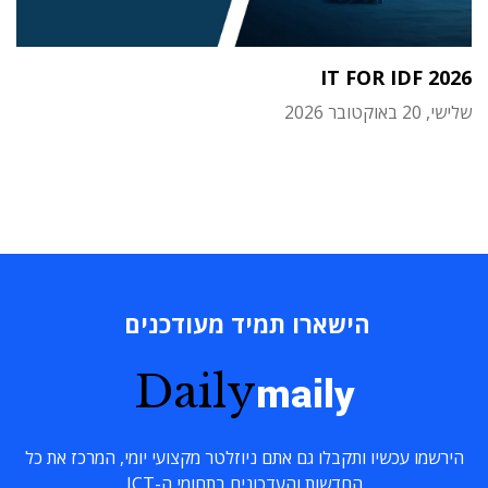
IT FOR IDF 2026
שלישי, 20 באוקטובר 2026
הישארו תמיד מעודכנים
Daily
maily
הירשמו עכשיו ותקבלו גם אתם ניוזלטר מקצועי יומי, המרכז את כל
החדשות והעדכונים בתחומי ה-ICT