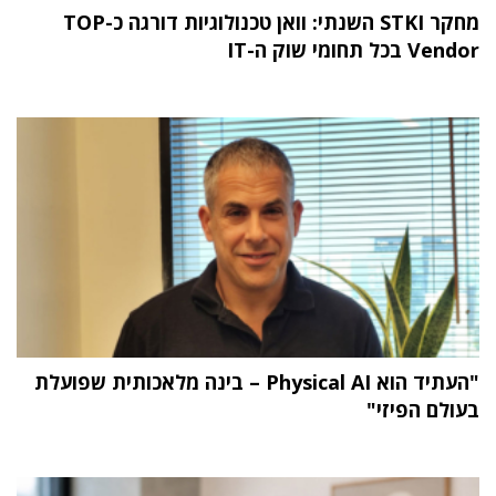
מחקר STKI השנתי: וואן טכנולוגיות דורגה כ-TOP
Vendor בכל תחומי שוק ה-IT
"העתיד הוא Physical AI – בינה מלאכותית שפועלת
בעולם הפיזי"