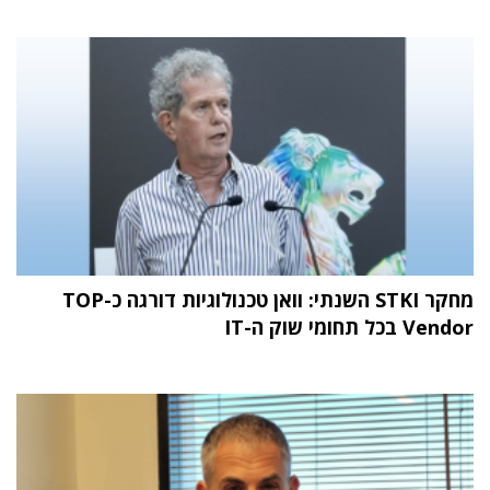
מחקר STKI השנתי: וואן טכנולוגיות דורגה כ-TOP
Vendor בכל תחומי שוק ה-IT