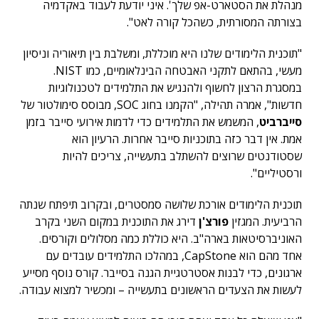
מנהלת את הסטארט-אפ שלך'. איני יודעת לעבוד באקדמיה
בצורתה המסורתית, כשהכל קורה לאט".
"תוכנית הלימודים שלנו היא מוכללת, ומשלבת בין תיאוריה וניסיון
מעשי, בהתאם לתקני האבטחה הבינלאומיים, כמו NIST.
במסגרת הרצון לחשוף ולהנגיש את התלמידים לטכנולוגיות
חדשות", אמרה תהילה, "הקמנו בחוג SOC, מבוסס סימולטור של
סייברביט
, המשמש את התלמידים כדי לדמות אירועי סייבר בזמן
אמת. אין דבר כזה בתוכניות סייבר אחרות. הרעיון הוא
שסטודנטים שרוצים להשתלב בתעשייה, צריכים להיות
ורסטיליים".
תוכנית הלימודים אורכת שלושה סמסטרים, ובקרוב תיפתח שנתה
הרביעית. המגזין
פורצ'ן
דירג את התוכנית במקום השני בקרב
האוניברסיטאות בארה"ב. היא כוללת כמה מסלולים וקורסים.
אחד מהם הוא CapStone, במהלכו התלמידים עובדים עם
ארגונים, כדי לבנות אסטרטגיית הגנה בסייבר. קורס נוסף מסייע
לעשות את הצעדים הראשונים בתעשייה – ומכשיר למצוא עבודה.