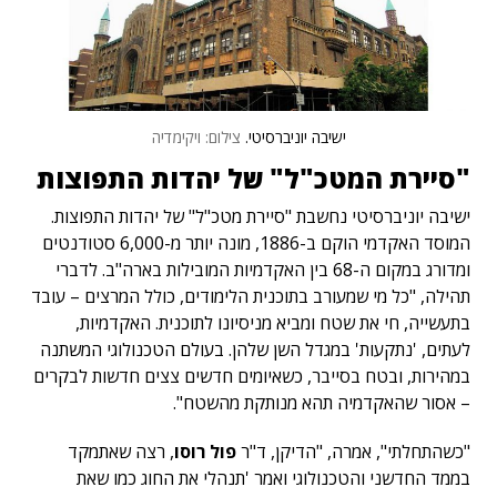
ישיבה יוניברסיטי.
צילום: ויקימדיה
"סיירת המטכ"ל" של יהדות התפוצות
ישיבה יוניברסיטי נחשבת "סיירת מטכ"ל" של יהדות התפוצות.
המוסד האקדמי הוקם ב-1886, מונה יותר מ-6,000 סטודנטים
ומדורג במקום ה-68 בין האקדמיות המובילות בארה"ב. לדברי
תהילה, "כל מי שמעורב בתוכנית הלימודים, כולל המרצים – עובד
בתעשייה, חי את שטח ומביא מניסיונו לתוכנית. האקדמיות,
לעתים, 'נתקעות' במגדל השן שלהן. בעולם הטכנולוגי המשתנה
במהירות, ובטח בסייבר, כשאיומים חדשים צצים חדשות לבקרים
– אסור שהאקדמיה תהא מנותקת מהשטח".
"כשהתחלתי", אמרה, "הדיקן, ד"ר
פול רוסו
, רצה שאתמקד
בממד החדשני והטכנולוגי ואמר 'תנהלי את החוג כמו שאת