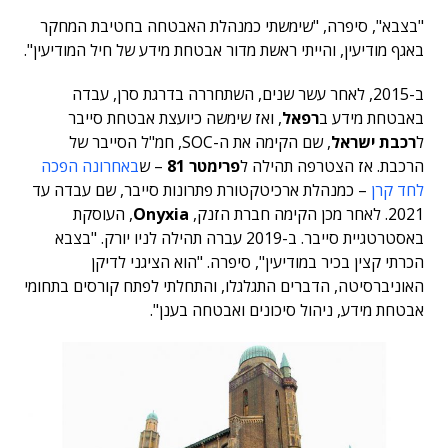
"בצבא", סיפרה, "שימשתי כמנהלת האבטחה בחטיבת המחקר
באגף מודיעין, והייתי ראשת מדור אבטחת מידע של חיל המודיעין".
ב-2015, לאחר עשר שנים, השתחררה בדרגת סרן, עבדה
באבטחת מידע ב
רפאל
, ואז שימשה כיועצת אבטחת סייבר
ל
רכבת ישראל
, שם הקימה את ה-SOC, חמ"ל הסייבר של
הרכבת. אז הצטרפה תהילה ל
פרימטר 81
– ש
באחרונה הפכה
לחד קרן
– כמנהלת ארכיטקטורת פתרונות סייבר, שם עבדה עד
2021. לאחר מכן הקימה חברת הזנק,
Onyxia
, העוסקת
באסטרטגיית סייבר. ב-2019 עברה תהילה לניו יורק. "בצבא
הכרתי קצין בכיר במודיעין", סיפרה. "הוא הציגני לדיקן
האוניברסיטה, הדברים התגלגלו, והתחלתי לפתח קורסים בתחומי
אבטחת מידע, ניהול סיכונים ואבטחה בענן".