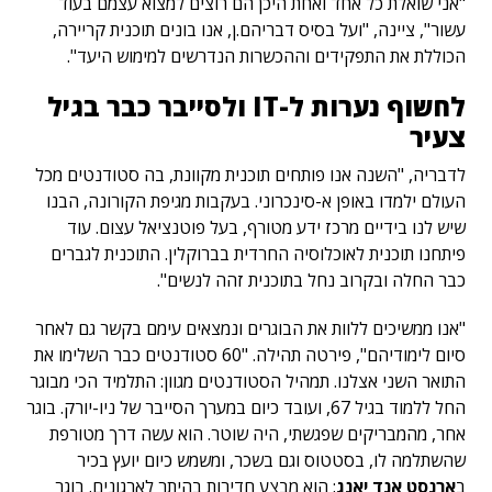
"אני שואלת כל אחד ואחת היכן הם רוצים למצוא עצמם בעוד
עשור", ציינה, "ועל בסיס דבריהם.ן, אנו בונים תוכנית קריירה,
הכוללת את התפקידים וההכשרות הנדרשים למימוש היעד".
לחשוף נערות ל-IT ולסייבר כבר בגיל
צעיר
לדבריה, "השנה אנו פותחים תוכנית מקוונת, בה סטודנטים מכל
העולם ילמדו באופן א-סינכרוני. בעקבות מגיפת הקורונה, הבנו
שיש לנו בידיים מרכז ידע מטורף, בעל פוטנציאל עצום. עוד
פיתחנו תוכנית לאוכלוסיה החרדית בברוקלין. התוכנית לגברים
כבר החלה ובקרוב נחל בתוכנית זהה לנשים".
"אנו ממשיכים ללוות את הבוגרים ונמצאים עימם בקשר גם לאחר
סיום לימודיהם", פירטה תהילה. "60 סטודנטים כבר השלימו את
התואר השני אצלנו. תמהיל הסטודנטים מגוון: התלמיד הכי מבוגר
החל ללמוד בגיל 67, ועובד כיום במערך הסייבר של ניו-יורק. בוגר
אחר, מהמבריקים שפגשתי, היה שוטר. הוא עשה דרך מטורפת
שהשתלמה לו, בסטטוס וגם בשכר, ומשמש כיום יועץ בכיר
ב
ארנסט אנד יאנג
: הוא מבצע חדירות בהיתר לארגונים. בוגר