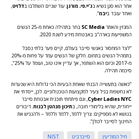
אחר הוא סגן נשיא ב
ג'יי.פי. מורגן
. עוד שניים השתלבו ב
דלויט
,
ואחד עובד ב
יבמ
".
המגזין והאתר
SC Media
בחר בתהילה כאחת מ-25 הנשים
המשפיעות בארה"ב באבטחת מידע לשנת 2020.
"לצד המחסור באנשי סייבר בעולם, קיים פער בלתי נסבל
בתמהיל הנשים בתחום. חלקן של הנשים עמד על פחות מ-20%
מ-2017 וכיום הוא השתפר, אך עדיין אינו טוב, ועומד על 25%",
סיכמה תהילה.
"כאשה בתעשייה הבנתי שאחת הבעיות הכי גדולות היא שנערות
לא נחשפות בגיל צעיר למקצועות הטכנולוגיים. לכן, ייסדתי את
Cyber ​​​​Ladies NYC
, וגם פיתחתי תוכנית אבטחת סייבר
ייחודית, שהיא בלימודי חובה, ב
תיכון מנהטן לבנות
. דיבורים
בנושא לא מספיקים: צריך ללמד, ללמד וללמד – ולהנגיש את
החינוך לסייבר לכולן".
חיל המודיעין
סייברביט
NIST