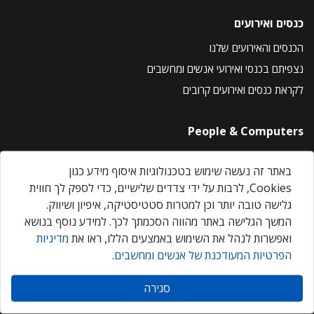
כנסים ואירועים
הכנסים והאירועים שלנו
נצפיתם בכנסי ואירועי אנשים ומחשבים
לקראת כנסים ואירועים קרובים
People & Computers
About Us
באתר זה נעשה שימוש בטכנולוגיות איסוף מידע כגון
Privacy Policy
Cookies, לרבות על ידי צדדים שלישיים, כדי לספק לך חווית
Contact Us
גלישה טובה יותר וכן למטרות סטטיסטיקה, איפיון ושיווק.
Our Events
המשך הגלישה באתר מהווה הסכמתך לכך. למידע נוסף בנושא
ואפשרות לנהל את השימוש באמצעים הללו, ראו את
מדיניות
הפרטיות המעודכנת של אנשים ומחשבים
.
אנשים ומחשבים © 2026 – כל הזכויות שמורות
סגירה
Created by