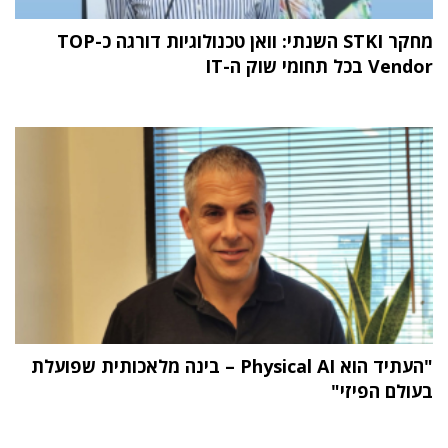
מחקר STKI השנתי: וואן טכנולוגיות דורגה כ-TOP
Vendor בכל תחומי שוק ה-IT
"העתיד הוא Physical AI – בינה מלאכותית שפועלת
בעולם הפיזי"