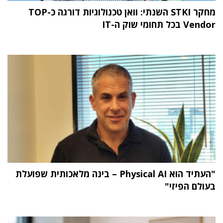
מחקר STKI השנתי: וואן טכנולוגיות דורגה כ-TOP
Vendor בכל תחומי שוק ה-IT
"העתיד הוא Physical AI – בינה מלאכותית שפועלת
בעולם הפיזי"