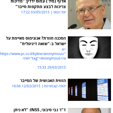
אלוף (מיל') עמוס ידלין: "מדינות
צריכות לבצע מתקפות סייבר"
יוסי הטוני
03/05/2015 17:22
הסכנה חוזרת? אנונימוס מאיימת על
ישראל ב-"שואה דיגיטלית"
<a
"https://www.pc.co.il/byline/anonymous/"
rel="tag">Anonymous</a>
29/03/2015 15:33
הזווית האנושית של הסייבר
יהודה קונפורטס
12/02/2015 16:06
ד"ר גבי סיבוני, INSS: "לא ניתן