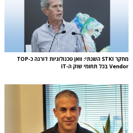
מחקר STKI השנתי: וואן טכנולוגיות דורגה כ-TOP
Vendor בכל תחומי שוק ה-IT