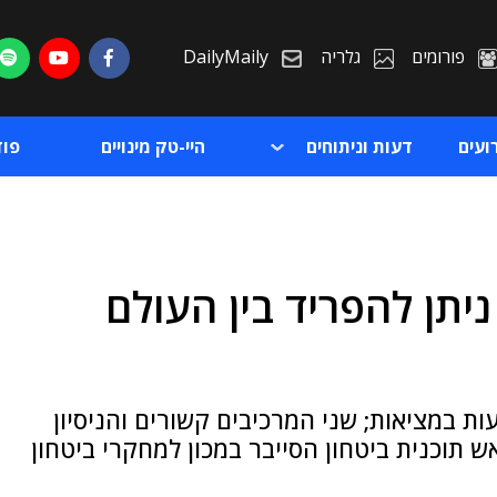
פורומים
גלריה
DailyMaily
ועים
דעות וניתוחים
היי-טק מינויים
פו
בוני, INSS: "לא ניתן להפריד בין העולם
ת
ת
ת במציאות; שני המרכיבים קשורים והניסיון
ש תוכנית ביטחון הסייבר במכון למחקרי ביטחון