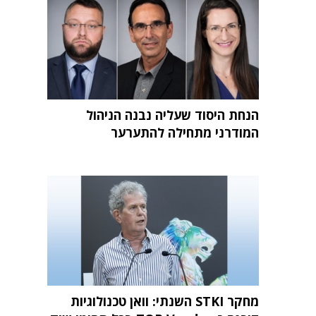
הנחת היסוד שעליה נבנה הניהול
המודרני מתחילה להתערער
מחקר STKI השנתי: וואן טכנולוגיות