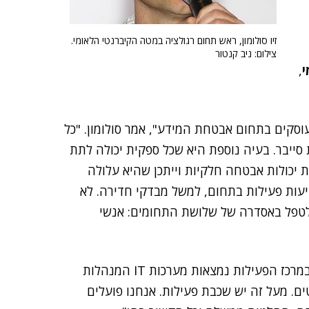
זיו סולומון, ראש תחום רגולציה במטה הקיברנטי הלאומי.
צילום: ניב קנטור
י
,
סקים בתחום אבטחת המידע", אמר סולומון. "כל
סייבר. בעיה נוספת היא שכל ספקית יכולה לתת
 יכולות אבטחה חלקיות וייתכן שהיא עלולה
יעות פעילות בתחום, למשל מבדקי חדירה. לא
 לטפל באסדרה של שלושת התחומים: אנשי
הוא ציין כי "האסדרה הלאומית מתייחסת לשני היבטים: במרכז הפעילות נמצאות מערכות IT המנהלות
ם. מעל זה יש שכבת פעילות. אנחנו פועלים