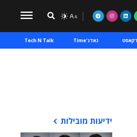
דקאסט
גאדג'Time
Tech N Talk
וכן פרסומי
תוכן פרסומי
וכן פרסומי
ידיעות מובילות