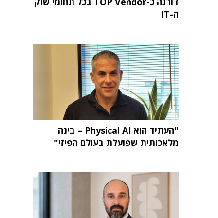
דורגה כ-TOP Vendor בכל תחומי שוק
ה-IT
"העתיד הוא Physical AI – בינה
מלאכותית שפועלת בעולם הפיזי"