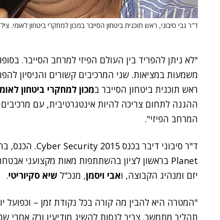
ד"ר גבי סיבוני, ראש תוכנית ביטחון הסייבר במכון למחקרי ביטחון לאומי. צילו
"לא ניתן להפריד בין העולם הפיזי למרחב הסייבר. בסופ
משמעות במציאות. שני המרכיבים קשורים והניסיון להפר
ראש תוכנית ביטחון הסייבר ב
מכון למחקרי ביטחון לאומי
ההגנה לתחום צריכה להיות אינטגרטיבית, עם מרכיבים 
המרחב הפיזי".
ד"ר סיבוני דיבר בכנס Cyber Security 2015. הכנס, בהפקת
Planet בראשון לציון בהשתתפות מאות מקצועני אבטחת מידע והגנת סייבר. הנחו את האירוע
יזם ומנהיג הקבוצה, ו
אבי ויסמן
, מנכ"ל
שיא סקיוריטי
.
"המטרה היא להבין מה קורה בכל נקודת זמן – וכפועל יוצ
תהליך מתמשך. צריך לנסות להשיג מודיעין ורק אחרי ש