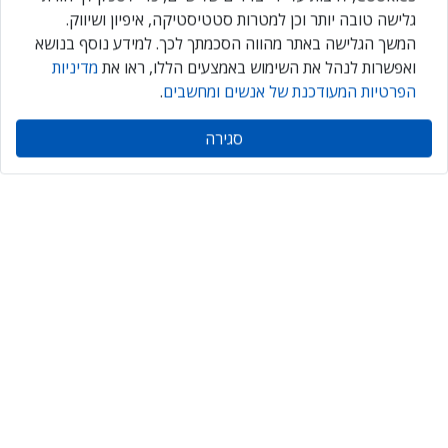
גלישה טובה יותר וכן למטרות סטטיסטיקה, איפיון ושיווק.
המשך הגלישה באתר מהווה הסכמתך לכך. למידע נוסף בנושא
ואפשרות לנהל את השימוש באמצעים הללו, ראו את
מדיניות
IT FOR IDF 2026
הפרטיות המעודכנת של אנשים ומחשבים
.
שלישי, 20 באוקטובר 2026
סגירה
הישארו תמיד מעודכנים
Daily
maily
הירשמו עכשיו ותקבלו גם אתם ניוזלטר מקצועי יומי, המרכז את כל
החדשות והעדכונים בתחומי ה-ICT