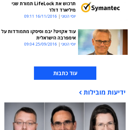
תרכוש את LifeLock תמורת שני
מיליארד דולר
יוסי הטוני
16/11/2016 09:11
עוד אקזיט? יבמ וסיסקו מתמודדות על
אימפרבה הישראלית
יוסי הטוני
25/09/2016 09:04
עוד כתבות
ידיעות מובילות
תוכן פרסומי