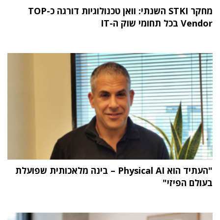
מחקר STKI השנתי: וואן טכנולוגיות דורגה כ-TOP
Vendor בכל תחומי שוק ה-IT
"העתיד הוא Physical AI – בינה מלאכותית שפועלת
בעולם הפיזי"