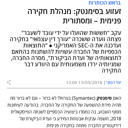
בראש הכותרות
זעזוע בסימנטק: מנהלת חקירה
פנימית – ומסתורית
עקב "חששות שהועלו על ידי עובד לשעבר"
פצחה וועדה ששכרה "עורך דין עצמאי" בחקירה
ועדכנה את ה-SEC האמריקני ● "התוצאות
הכספיות של החברה עשויות להשתנות בהתאם
לתוצאותיה של ועדת הביקורת", מסרה החברה,
שמניותיה ירדו משמעותית עם היוודע דבר
החקירה
יוסי הטוני
15/05/2018 13:00
האם
סימנטק
(Symantec) בצרות? לא ברור – וגם לא ברור מה
תהיה מידת ההשפעה של החקירה על החברה. בהודעה לעיתונות
מסוף השבוע, בה נמסרו ביצועיה הכספיים לשנתה הפיסקאלית
2018, חשפה ענקית אבטחת המידע כי ועדת הביקורת של
דירקטוריון החברה פתחה בחקירה פנימית.