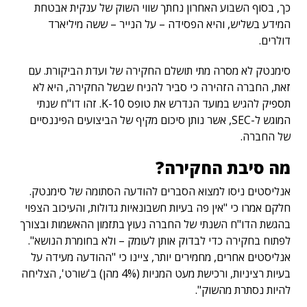
כך, בסוף השבוע האחרון נחתך שווי השוק של ענקית אבטחת
המידע בשליש, והיא הפסידה – על הנייר – ששה מיליארד
דולרים.
סימנטק לא מסרה מתי תושלם החקירה של ועדת הביקורת. עם
זאת, החברה הזהירה כי סביר להניח שבשל החקירה, היא לא
תספיק להגיש במועד הנדרש את טופס 10-K. זהו דו"ח שנתי
המוגש ל-SEC, אשר נותן סיכום מקיף של הביצועים הפיננסיים
של החברה.
מה סיבת החקירה?
אנליסטים ניסו למצוא הסברים להודעה הסתומה של סימנטק.
חלקם אמרו כי "אין פה בעיות חשבונאיות גדולות, והעיכוב הצפוי
בהגשת הדו"ח השנתי של החברה נעוץ בתזמון ההאשמות ובצורך
לפתוח בחקירה כדי לבדוק אותן לעומק – ולא בחומרת הנושא".
אנליסטים אחרים, מחמירים יותר, ציינו כי "ההודעה מעידה על
בעיות רציניות, ורכישת מעט המניות (4% מהן) ב'שורט', הצליחה
להיות נסתרת מהשוק".