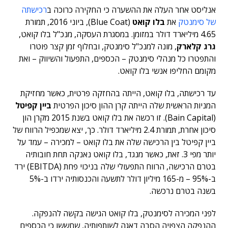
אנליסט אחר העלה את ההשערה כי החקירה כרוכה ב
רכישתה
של סימנטק
את
בלו קואט
(Blue Coat), ביוני 2016, תמורת
4.65 מיליארד דולר במזומן. במסגרת העסקה, מנכ"ל בלו קואט,
גרג קלארק
, מונה למנכ"ל סימנטק, ובחלוף זמן קצר פוטרו
והתפטרו כל מנהלי סימנטק – הכספים, התפעול והשיווק – ואת
מקומם החליפו אנשי בלו קואט.
עד רכישתה, בלו קואט, הייתה בהחזקה פרטית, כאשר מחזיקת
המניות הראשית שלה הייתה קרן ההון סיכון הפרטית
ביין קפיטל
(Bain Capital). זו רכשה את בלו קואט בשנת 2015 מקרן הון
סיכון אחרת, תמורת 2.4 מיליארד דולר. כך, יצא שמכפיל הרווח של
ביין קפיטל בין הרכישה שלה את בלו קואט – למכירה – עמד על
יותר מפי 3. זאת, כאשר מנגד, בלו קואט נאנקה תחת חובותיה
בטרם הרכישה, הרווח התפעולי שלה בניכוי פחת (EBITDA) ירד
ב-95% – מ-165 מיליון דולר לתשעה והכנסותיה ירדו ב-5%
בשנה בטרם נרכשה.
לפני המכירה לסימנטק, בלו קואט הגישה בקשה להנפקה.
ההנפקה הצפויה הסבה דאגה לשותפותיה, שחששו כי הכספים