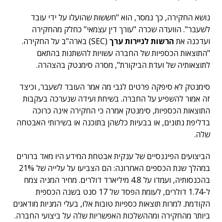
נושא החקירה, כך נמסר, הוא "חששות שהועלו על ידי עובד
לשעבר". הוועדה שכרה "עורך דין עצמאי" כחלק מהחקירה
ועדכנה את
הרשות לניירות ערך
(SEC) בארה"ב על החקירה.
"התוצאות הכספיות של החברה עשויות להשתנות בהתאם
לתוצאותיה של ועדת הביקורת", מסרה סימנטק בהצהרה.
סימנטק לא סיפקה פרטים לגבי מה אמר העובד לשעבר, וכיצד
זה אמור להשפיע על החברה. בשיחת ועידה שנערכה בעקבות
התוצאות הכספיות, סימנטק אמרה כי החקירה אינה כרוכה
בדליפת נתונים, או בבעיות כלשהן בתוכנה או בשירותי האבטחה
שלה.
הביצועים הפיננסיים של ענקית אבטחת המידע היו מאד ברורים
במהלך שנת הכספים האחרונה: הם הצביעו על עלייה של 21%
בהכנסותיה, ועמדו על 4.8 מיליארד דולרים. מחיר המניה צמח
ל-1.74 דולרים, לעומת הפסד של 17 סנט בשנה הכספית
הקודמת. למרות תוצאות כספיות טובות אלו, בעלי המניות מודאגים
ביותר מהחקירה ומההשלכות האפשריות שלה על ביצועי החברה.