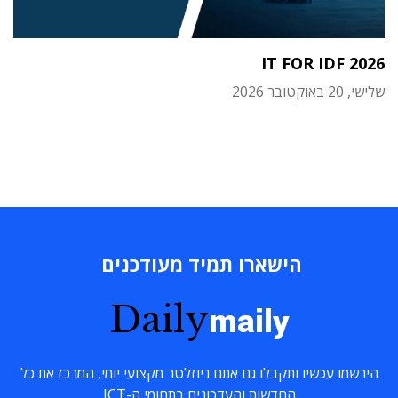
IT FOR IDF 2026
שלישי, 20 באוקטובר 2026
הישארו תמיד מעודכנים
Daily
maily
הירשמו עכשיו ותקבלו גם אתם ניוזלטר מקצועי יומי, המרכז את כל
החדשות והעדכונים בתחומי ה-ICT