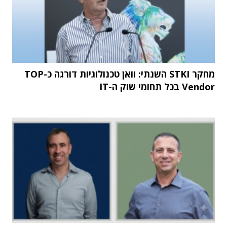
מחקר STKI השנתי: וואן טכנולוגיות דורגה כ-TOP
Vendor בכל תחומי שוק ה-IT