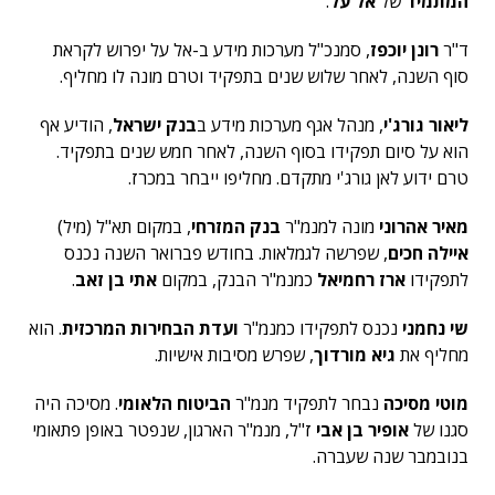
המתמיד
של
אל על
.
ד"ר
רונן יוכפז
, סמנכ"ל מערכות מידע ב-אל על יפרוש לקראת
סוף השנה, לאחר שלוש שנים בתפקיד וטרם מונה לו מחליף.
ליאור גורג'י
, מנהל אגף מערכות מידע ב
בנק ישראל
, הודיע אף
הוא על סיום תפקידו בסוף השנה, לאחר חמש שנים בתפקיד.
טרם ידוע לאן גורג'י מתקדם. מחליפו ייבחר במכרז.
מאיר אהרוני
מונה למנמ"ר
בנק המזרחי
, במקום תא"ל (מיל)
איילה חכים
, שפרשה לגמלאות. בחודש פברואר השנה נכנס
לתפקידו
ארז רחמיאל
כמנמ"ר הבנק, במקום
אתי בן זאב
.
שי נחמני
נכנס לתפקידו כמנמ"ר
ועדת הבחירות המרכזית
. הוא
מחליף את
גיא מורדוך
, שפרש מסיבות אישיות.
מוטי מסיכה
נבחר לתפקיד מנמ"ר
הביטוח הלאומי
. מסיכה היה
סגנו של
אופיר בן אבי
ז"ל
, מנמ"ר הארגון, שנפטר באופן פתאומי
בנובמבר שנה שעברה.