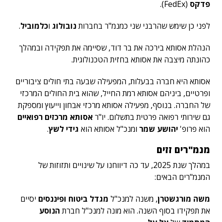
פדקס
(FedEx).
לפני כן שימש שהרבני שני כמנמ"ר בחברות
נובולוג
ו
כלמוביל
.
הנהלת אסותא בירכה את בר דוד, שסיימה את תפקידה ובמהלך
כהונתה מיצבה את אסותא בחזית הטכנולוגית.
אסותא היא חברה בבעלות, המפעילה שבעה בתי חולים ציבוריים
ופרטיים, ביניהם אסותא רמת החייל, שהוא בית החולים המרכזי
של החברה. בנוסף, מפעילה אסותא מרכזי אבחון וייעוץ ומספקת
גם שירותי רפואה פרטית בתשלום. יו"ר
אסותא מרכזים רפואיים
הוא פרופ'
יהושע שמר
ומנכ"ל אסותא הוא
גידי לשץ
.
מנמ"רים זזים
במהלך שנת 2025, עד כה דיווחנו על שינויים ותזוזות של
המנמ"רים הבאים:
משה מורגשטרן
, משנה למנכ"ל
מגדל ביטוח ופיננסים
יסיים
את תפקידו בסוף השנה. הוא מונה למנכ"ל חברת
הנוסע