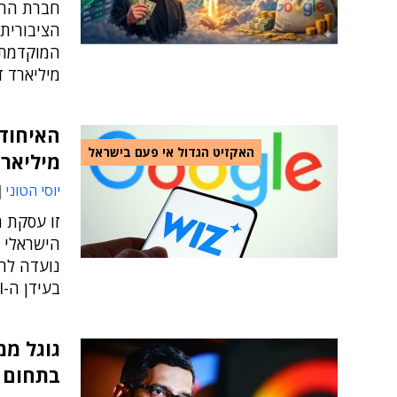
חברת החל
הציבורית
המוקדמת 
מיליארד ד
האקזיט הגדול אי פעם בישראל
מיליארד
יוסי הטוני
זו עסקת 
הישראלי 
נועדה לחז
בעידן ה-AI: אבטחת ענן משופרת וריבוי עננים.
בתחום