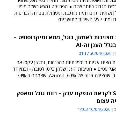
ניות האוטונומיות מבית גוגל החלה בפיילוט, שהוא
ים הגדול ביותר שלה ● הפרויקט נמצא בשלב מיפוי
 תשתית תחבורתית מורכבת ומפותלת בבירה הבריטית
ח ומתי יוצע השירות לתושבים?
מצוינות לאמזון, גוגל, מטא ומיקרוסופט –
לל הענן וה-AI
30/04/2026 01:17
 הציגו עליות דו ספרתיות בהכנסות, וחלקן עקפו את
נליסטים ● חטיבות הענן שלהן בלטו לטובה - ובמיוחד
ה זינוק של 63%, ו-Azure, שצמחה ב-39%
SpaceX לקראת הנפקת ענק – רווח גוגל ומאסק
ה עצום
ב
16/04/2026 14:03