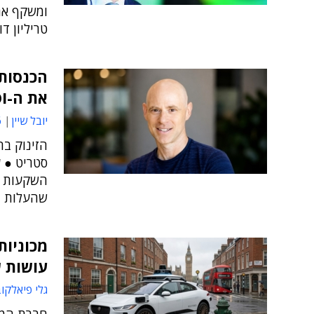
טריליון דו
הכנסות
את ה-ROI של ה-AI
יובל שיין
8
הזינוק בה
סטריט ● ע
שהעלות ה
עושות 
גלי פיאלקו