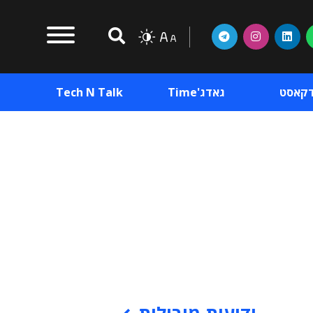
דקאסט
גאדג'Time
Tech N Talk
וכן פרסומי
תוכן פרסומי
וכן פרסומי