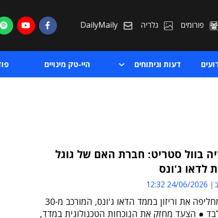
פורומים
גלריה
DailyMaily
ועים
דעות וניתוחים
היי-טק מינויים
פו
ה בוול סטריט: חברת האם של גוגל
לדאו ג'ונס
ת
ב
24/06/2026 12:32
ת
אלפבית מחליפה את וריזון בממד הדאו ג'ונס, המורכב מ-30
בד ● הצעד מחזק את הנוכחות הטכנולוגית במדד,