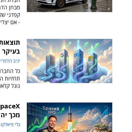
חברת המכו
מבחן הדרכ
קפדני של
- אם יצלי
תוצאות 
בעיקר בג
יניב הלפרין
כל החברות
תחזיות הא
גוגל קלאוד, שהציג
מכך יהי
גלי פיאלקו