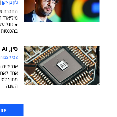
ג'ון בן-זקן
מיליארד ד
● גוגל עק
בהכנסות ו
סין, AI וכמובן, אנבידיה – סיכום השנה בחומרה
צבי קצבורג
אחד לאחור
מחוץ לסי
השנה
עוד