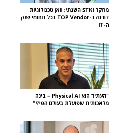
מחקר STKI השנתי: וואן טכנולוגיות
דורגה כ-TOP Vendor בכל תחומי שוק
ה-IT
"העתיד הוא Physical AI – בינה
מלאכותית שפועלת בעולם הפיזי"