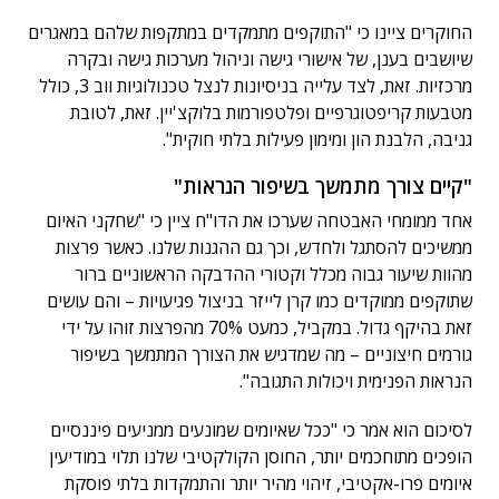
החוקרים ציינו כי "התוקפים מתמקדים במתקפות שלהם במאגרים
שיושבים בענן, של אישורי גישה וניהול מערכות גישה ובקרה
מרכזיות. זאת, לצד עלייה בניסיונות לנצל טכנולוגיות ווב 3, כולל
מטבעות קריפטוגרפיים ופלטפורמות בלוקצ'יין. זאת, לטובת
גניבה, הלבנת הון ומימון פעילות בלתי חוקית".
"קיים צורך מתמשך בשיפור הנראות"
אחד ממומחי האבטחה שערכו את הדו"ח ציין כי "שחקני האיום
ממשיכים להסתגל ולחדש, וכך גם ההגנות שלנו. כאשר פרצות
מהוות שיעור גבוה מכלל וקטורי ההדבקה הראשוניים ברור
שתוקפים ממוקדים כמו קרן לייזר בניצול פגיעויות – והם עושים
זאת בהיקף גדול. במקביל, כמעט 70% מהפרצות זוהו על ידי
גורמים חיצוניים – מה שמדגיש את הצורך המתמשך בשיפור
הנראות הפנימית ויכולות התגובה".
לסיכום הוא אמר כי "ככל שאיומים שמונעים ממניעים פיננסיים
הופכים מתוחכמים יותר, החוסן הקולקטיבי שלנו תלוי במודיעין
איומים פרו-אקטיבי, זיהוי מהיר יותר והתמקדות בלתי פוסקת