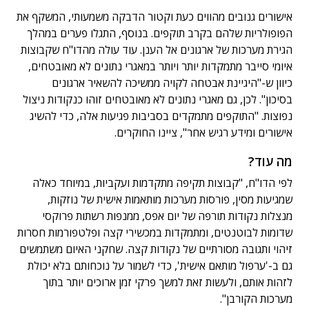
אישורים גנובים מהווים כעת וקטור הדבקה משמעותי, המשקף את
הפופולריות שלהם בקרב תוקפים. בנוסף, התגלו פערים במהלך
הגירת מערכות של ארגונים אל הענן. עוד עולה מהדו"ח שקבוצות
איומי סייבר מתמקדות יותר ויותר במאגרי נתונים לא מאובטחים,
כיוון ש-"היגיינת אבטחה לקויה ממשיכה להשאיר ארגונים
בסיכון". לכן, גם מאגרי נתונים לא מאובטחים זוהו כנקודות ניצול
נפוצות. "התוקפים מתמקדים בסביבות פגיעות אלה, כדי להשיג
אישורים ומידע רגיש אחר", ציינו החוקרים.
מה עוד?
לפי הדו"ח, "קבוצות תקיפה מתקדמות ועקביות, במיוחד כאלה
שמגיעות מסין, פורסות מערכות מותאמות אישית של נוזקות,
מנצלות נקודות תורפה של יום אפס, ממנפות רשתות פרוקסי
שדומות לבוטנטים, ומתמקדות במכשירי קצה ופלטפורמות חסרות
זיהוי ותגובה מסורתיים של נקודות קצה. שחקני האיום משתמשים
גם ב-'ערפול מותאם אישית', כדי לשמור על נוכחותם בלא יכולת
לזהות אותם, ולעשות זאת למשך פרקי זמן ארוכים יותר בתוך
מערכות הקורבן".