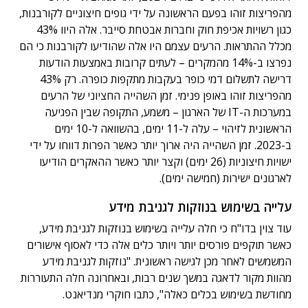
מהפריצות זוהו בפעם הראשונה על ידי גופים חיצוניים לקורבנות,
כגון רשויות אכיפת חוק וחברות אבטחת סייבר. אלה היוו 43%
מכלל ההתראות. הרעים עצמם היו אלה שהודיעו לקורבנות כי הם
נפרצו ב-14% מהמקרים – לעתים קרובות באמצעות הודעות
דרישה לתשלום דמי כופר בעקבות מתקפות כופרה. רק 43%
מהפריצות זוהו באופן פנימי. זמן השהייה החציוני של הרעים
במערכות ה-IT של הארגון – משמע, התקופה שבין הפגיעה
הראשונית לזיהוי – עלה ל-11 ימים, בהשוואה ל-10 ימים
ב-2023. זמן השהייה היה ארוך יותר כאשר הפרות דווחו על ידי
ישויות חיצוניות (26 ימים) וקצר יותר כאשר ההאקרים הודיעו
לארגונים ישירות (חמישה ימים).
עלייה בשימוש בנוזקות לגניבת מידע
עוד צוין בדו"ח כי חלה עלייה בשימוש בנוזקות לגניבת מידע,
כאשר תוקפים פורסים יותר ויותר כלים אלה כדי לאסוף אישורים
המשמשים לאחר מכן לגישה ראשונית. "נוזקות לגניבת מידע
מהוות מקור לדאגה במשך שנים רבות, ובאחרונה חלה התעוררות
מחודשת בשימוש בכלים כאלה", כתבו חוקרי מנדיאנט.