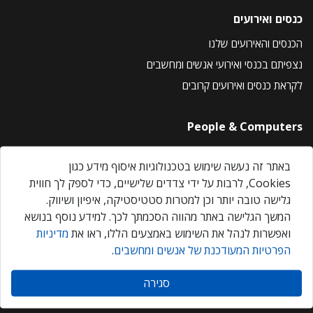
כנסים ואירועים
הכנסים והאירועים שלנו
נצפיתם בכנסי ואירועי אנשים ומחשבים
לקראת כנסים ואירועים קרובים
People & Computers
About Us
באתר זה נעשה שימוש בטכנולוגיות איסוף מידע כגון
Privacy Policy
Cookies, לרבות על ידי צדדים שלישיים, כדי לספק לך חווית
Contact Us
גלישה טובה יותר וכן למטרות סטטיסטיקה, איפיון ושיווק.
Our Events
המשך הגלישה באתר מהווה הסכמתך לכך. למידע נוסף בנושא
ואפשרות לנהל את השימוש באמצעים הללו, ראו את
מדיניות
הפרטיות המעודכנת של אנשים ומחשבים
.
אנשים ומחשבים © 2026 – כל הזכויות שמורות
סגירה
Created by