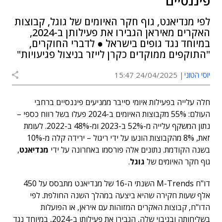
פיננסיים
לפי מנדיאנט, גוף חקר האיומים של גוגל, קבוצות
האקרים מאיראן הגבירו את פעילותן ב-2024,
במיוחד נגד גופים בישראל ● לדברי החוקרים,
"התוקפים ממוקדים כקרן לייזר בניצול פגיעויות"
יוסי הטוני
24/04/2025 15:47
חלה עלייה בפעילות איומי סייבר ממניעים פיננסיים ברחבי
העולם: 55% מקבוצות האיומים ב-2024 פעלו בשל רווח כספי –
נתון המשקף עלייה מ-52% ב-2023 ומ-48% ב-2022. לעומת
זאת, 8% מהקבוצות הונעו על ידי ריגול – ירידה קלה מ-10%
בשנה הקודמת. נתונים אלה פורסמו באחרונה על ידי
מנדיאנט
,
גוף חקר האיומים של
גוגל
.
דו"ח M-Trends השנתי ה-16 של מנדיאנט מתבסס על 450
אלף שעות חקירה שהיא ביצעה במהלך השנה החולפת. לפי
הדו"ח, קבוצות האקרים המזוהות עם איראן, או הפועלות
בשליחותה ובגיבוי שלה, הגבירו את פעילותן ב-2024, במיוחד נגד