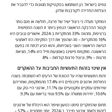
גופים בישראל. הן השתמשו בטקטיקות מגוונות כדי להגביר את
הצלחת החדירה לקורבנות שלהן.
המחקר מעלה כי ניצול ישיר של פרצה, חולשה או פגם נותר
וקטור ההדבקה הראשוני הנפוץ ביותר זו השנה החמישית
ברציפות, ומהווה 33% מהתקריות ב-2024. אישורים גנובים היוו
16% מהתקריות – מה שהופך את דרך התקיפה הזו לאמצעי
הגישה הראשוני השני בשכיחותו, והוא הגיע לנתח זה בפעם
הראשונה. מתקפות פישינג באמצעות מייל היוו 14%, מציאת
פרצות – 9%, וניצול פרצות קודמות – 8%.
אין שינוי בזהות התעשיות החביבות על ההאקרים
זהות התעשיות שהיו על הכוונת של הרעים לא השתנתה בשנה
החולפת: ארגונים פיננסיים היוו 17.4% מהמתקפות, ואחריהם
שירותים עסקיים ומקצועיים עם 11.1%, ארגוני היי-טק עם
10.6%, יחידות ממשלה עם 9.5% וגופי בריאות עם 9.3%.
תחום שהחוקרים סימנו כטעון שיפור הוא היכולת של ארגונים
לזהות ולאתר אירועי סייבר. ב-2024, יותר ממחצית – 57% –