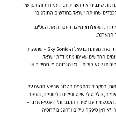
ונות שיגבירו את השרידות, העמידות והחוסן של
הכבדים שחוותה ישראל בחודשים החולפים".
תחה, וש-
אלתא
מייצרת עבורה את המכ"ם.
 המערכת.
"ברפאל לא חדלים מפיתוח וייצור של שכבות הגנה נוספות. כעת מפותח ברפאל ה-Sky Sonic – שתפקידו
איומים החדשים שעימו מתמודדת ישראל,
רותו שגא-קולית – כזו הגבוהה פי חמישה או
נון. זאת, במקביל למתקפת הטרור שביצע חמאס על
בי עוטף עזה. ב-14 באפריל שוגרו אלינו כמעט 200 איומים, כולל טילי שיוט וטילים בליסטיים, בעיקר
העכשווית עם 'ציר ההתנגדות' האנטי-מערבי –
ר, "איראן סיפקה טילים ורחפנים לרוסיה