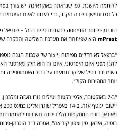
ללוחמה מיושנת, כפי שנראתה באוקראינה. יש צורך בפתר
כל נכס וחיישן בשדה הקרב, כדי לענות לאיום המטחים 
הוכרמן-פרומר התייחסה למערכת כיפת ברזל – שרפאל פי
mPrest
היא שפיתחה את מערכת השליטה והבקרה של
להגן מפני איום היפרסוני. איום זה הוא חלק מארסנל ה
כשמדובר בטיל שעיקר תנועתו על גבול האטמוספירה ומהי
יותר ממהירות הקול".
"ב-7 באוקטובר, אלפי רקטות וטילים נורו מעזה ומלב
יישו
מאיראן. נוכח המתקפות הללו ישנה חשיבות להתמודדות 
רוסיה, איראן, סין וצפון קוריאה", אמרה ד"ר הוכרמן-פרומ