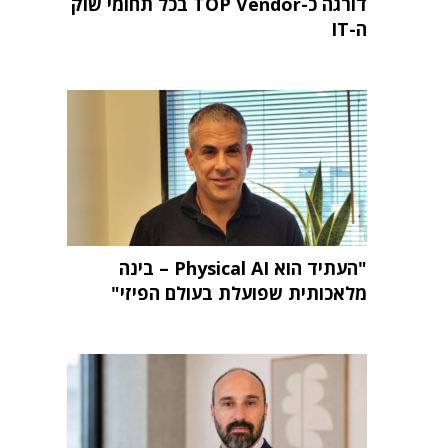
דורגה כ-TOP Vendor בכל תחומי שוק
ה-IT
"העתיד הוא Physical AI – בינה
מלאכותית שפועלת בעולם הפיזי"