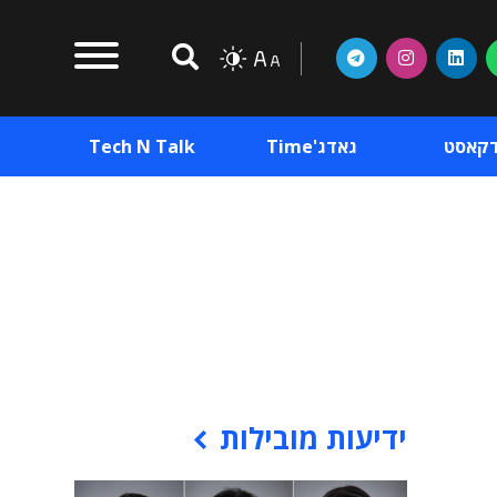
דקאסט
גאדג'Time
Tech N Talk
וכן פרסומי
תוכן פרסומי
וכן פרסומי
ידיעות מובילות