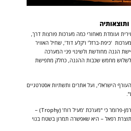
ותוצאותיה
רית ועומדת מאחורי כמה מערכות פורצות דרך,
רכות 'כיפת-ברזל' ו'קלע דוד', שחיל האוויר
שת הגנה מחודשת ולשינוי פני המערכה
ום לשלוש מחמש שכבות ההגנה, כחלק מתפישת
ל העורף הישראלי, ועל אתרים ותשתיות אסטרטגיים
.
לגבי מערכות שאינן לצורכי הגנה אווירית, ציינה ד"ר הוכרמן-פרומר כי "מערכת 'מעיל רוח' (Trophy) –
תוצרת רפאל – היא שאפשרה תמרון בשטח בנוי