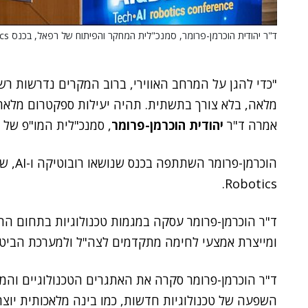
ד"ר יהודית הוכרמן-פרומר, סמנכ"לית המחקר והפיתוח של רפאל, בכנס AI&BEYOND Robotics בטכניון.
"כדי להגן על המרחב האווירי, ברוב המקרים נדרשות רש
מלאה, בלא צורך בתשתית. תהיה יעילות ספקטרום מלאה ב
אמרה ד"ר
יהודית הוכרמן-פרומר
, סמנכ"לית המו"פ של
הוכרמן-פרומר השתתפה בכנס שנושאו רובוטיקה ו-AI, שנערך באחרונה ב
Robotics.
ד"ר הוכרמן-פרומר עסקה במגמות טכנולוגיות בתחום 
ומייצרת אמצעי לחימה מתקדמים לצה"ל ולמערכת הביטחון – מאז 
ד"ר הוכרמן-פרומר סקרה את האתגרים הטכנולוגיים והמב