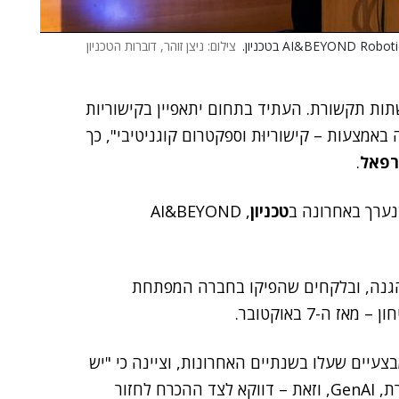
צילום: ניצן זוהר, דוברות הטכניון
תות תקשורת. העתיד בתחום יתאפיין בקישוריות
אמצעות – קישוריוּת וספקטרום קוגניטיבי", כך
רפאל
.
טכניון
, AI&BEYOND
ההגנה, ובלקחים שהפיקו בחברה המפתחת
ה-7 באוקטובר.
צעיים שעלו בשנתיים האחרונות, וציינה כי "יש
השפעה של טכנולוגיות חדשות, כמו בינה מלאכותית יוצרת, GenAI, וזאת – דווקא לצד ההכרח לחזור