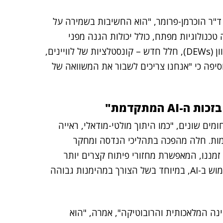
מת 7 באוקטובר", אמרה ד"ר הוכרמן-פרומר, "הוא החשיבות בשמירה על
 טכנולוגיות מפתח, כולל יכולות הגנה מפני
טילים היפרסוניים, אופטיקה אדפטיבית, נשק אנרגיה מכוון (DEWs), חלל חדש – קונסטלציות של לוויינים,
וסיפה כי "אנחנו צריכים לשבור את המשוואה של
זכות ה-
AI
המתקדמת"
מן-פרומר הציגה כמה דוגמאות לשימושי AI בתחומים שונים, "כמו היתוך מולטי-מודאלי, ראייה
ימות. חלה מהפכה בתהליכי הנדסה ומחקר
ת מהפיכת ה-AI המתקדמת של זמננו, המאפשרת מחזורי פיתוח קצרים יותר
וסימולציות מתקדמות. עם זאת, יש לא מעט אתגרים בשימוש ב-AI, במיוחד בשל הצורך במהימנות גבוהה
נה המלאכותית והרובוטיקה", אמרה, "הוא