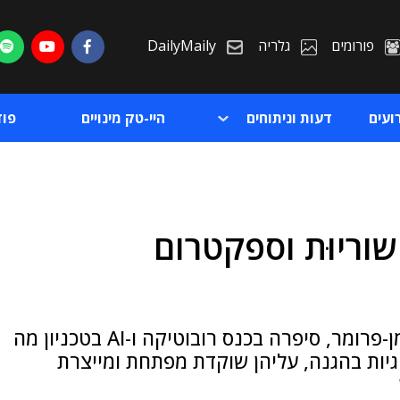
פורומים
גלריה
DailyMaily
ועים
דעות וניתוחים
היי-טק מינויים
פו
שוריוּת וספקטרום
ת
ת
סמנכ"לית המו"פ של רפאל, ד"ר יהודית הוכרמן-פרומר, סיפרה בכנס רובוטיקה ו-AI בטכניון מה
יות בהגנה, עליהן שוקדת מפתחת ומייצרת