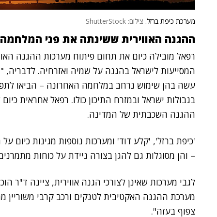
מערכת כיפת ברזל.
צילום: ShutterStock
ההגנה האווירית ששינתה את פני המלחמה 
רפאל מובילה כיום את תחום פיתוח מערכות ההגנה האווי
המסייעות לישראל בהגנה על שמיה ואזרחיה. לדבריה, "מע
עשה בהן שימוש נרחב במלחמה האחרונה – הביאו לתפי
בגבולות ישראל ובמזרח התיכון כולו. רפאל אחראית כי
ההגנה השכבתית של המדינה.
'כיפת ברזל', 'קלע דוד' ומערכות נוספות מגינות כיום ע
– והן מסוגלות גם להגן בצורה ניידת על כוחות מתמרנים"
מערכת ההגנה האקטיבית לטנקים ורכב קרבי משוריין מ
צפוף בעזה".