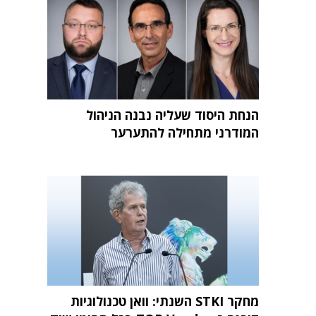
הנחת היסוד שעליה נבנה הניהול
המודרני מתחילה להתערער
מחקר STKI השנתי: וואן טכנולוגיות