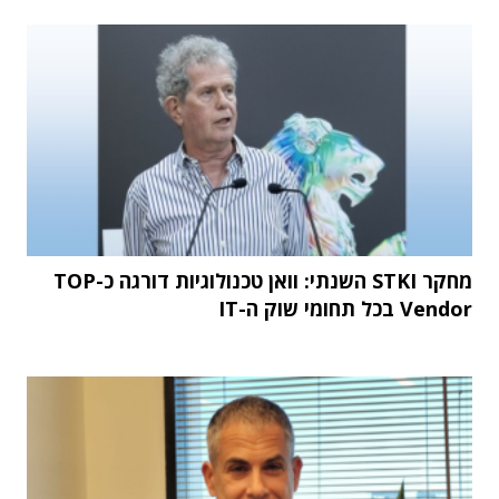
מחקר STKI השנתי: וואן טכנולוגיות דורגה כ-TOP
Vendor בכל תחומי שוק ה-IT