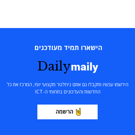
הישארו תמיד מעודכנים
Daily
maily
הירשמו עכשיו ותקבלו גם אתם ניוזלטר מקצועי יומי, המרכז את כל
החדשות והעדכונים בתחומי ה-ICT
הרשמה