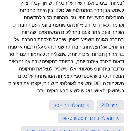
”במיוחד בימים אלו, השיח על הכללה, שוויון וקבלה צריך
לשמש אבן דרך בהתנהלות של כולנו, בין היתר בחברות
המובילות בתעשיית ההיי-טק, המהוות מקור לחדשנות
וקדמה. לאורך כל הפעילות המשותפת ביוזמה עם החברות,
הוכחנו פעם אחר פעם בתהליכים המשותפים, שהרווח
בחברה מגוונת משפיע באופן ישיר על הצלחת החברה, על
הרווחים ועל הצמיחה. חברות השמות דגש על תרבות ארגונית
בריאה הן חברות יציבות יותר, שמצליחות להתמודד עם חוסר
ודאות בצורה איתנה יותר, ובמיוחד בתקופה שבה אנו נמצאים,
מדובר ביתרון משמעותי. אלו שישכילו לנצל את התקופה
הנוכחית לגיבוש אסטרטגיית צמיחה המושתתת על כלים
מעולמות ה-
DEI
וחשיפה לאוכלוסיות שונות, יקצרו את הפירות
כשהשוק יתאושש ויגיעו לשיא הבא חזקים יותר".
יוזמת PID
גיוון והכלה בהיי-טק
גיוון והכלה בחברות סטארט-אפ