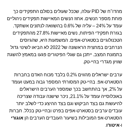
מהדו"ח של
PID
עולה, שככל שעולים בסולם התפקידים כך
פוחת מספר הנשים. אחוז הנשים המאיישות תפקידים ניהוליים
עומד על 24% – עליה של 0.6% בהשוואה לנתונים אשתקד.
בגזרת תפקידי הפיתוח, נשים מאיישות 27.8% מהתפקידים
הטכנולוגיים בסטארט-אפים. המשמעות היא, שהגיוסים
הנרחבים במחצית הראשונה של 2022 לא הביאו לשינוי גדול
בתמונת המצב. ייתכן גם שגלי הפיטורים פגעו במאמץ להשגת
שוויון מגדרי בהיי-טק.
ערבים ישראלים מהווים 0.2% בלבד מכוח האדם בחברות
הסטארט-אפ. בהיי-טק המסורתי המספר גבוה במעט ועומד
על 2%, אך בהתחשב בכך שמספר הערבים הישראלים
באוכלוסייה עומד על 21.1%, ניכר שישנה עבודה שצריכה
להיעשות גם בצד הביקוש וגם בצד ההיצע כדי לשלב יותר
עובדים ערבים בסטארט-אפים בפרט ובהיי-טק בכלל. חברות
הסטארט-אפ המובילות בשיעור העובדים הערבים הן
אוגורי
.
ו-
איטורו