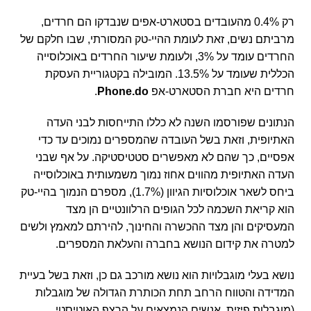
רק 0.4% מהעובדים בסטארט-אפים שנבדקו הם חרדים,
מרביתם נשים, זאת לעומת ההיי-טק המסורתי, שבו חלקם של
החרדים עומד על 3%, ולעומת שיעור החרדים באוכלוסייה
הכללית שעומד על 13.5%. המובילה בקטגוריית העסקת
חרדים היא חברת הסטארט-אפ
Phone.do
.
הנתונים שפורסמו השנה לא כללו התייחסות לבני העדה
האתיופית, וזאת בשל העובדה שהמספרים נמוכים עד כדי
אפסיים, כך שהם לא מאפשרים סטטיסטיקה. על אף שבני
העדה האתיופית מהווים אחוז נמוך משמעותית באוכלוסייה
ביחס לשאר אוכלוסיות הגיוון (1.7%), מספרם הנמוך בהיי-טק
הוא קריאת השכמה לכל הגופים הרלוונטיים הן מצד
המעסיקים והן מצד ההכשרה והחינוך, להירתם למאמץ ולשים
למטרה את קידום הנושא בחברה והעלאת המספרים.
נושא בעלי מוגבלויות הוא נושא מורכב גם כן, וזאת בשל בעיית
המדידה והטווח הרחב תחת הכותרת הגדולה של מוגבלות
(מוגבלות פיזית, אנשים הנמצאים על הרצף האוטיסטי,