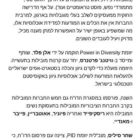
מתמודדי נפש, פוסט טראומטיים ועוד). על אף הדרישה
החוקית ממעסיקים לשלב בעלי מוגבלויות בארגון, למרבית
החברות אין את הכלים או המודעות למדידת אוכלוסיות אלו,
מה שמשפיע באופן ישיר על האפשרות למתן מענה מכיל,
מדויק ויעיל לעובדים השונים.
יוזמת
Power in Diversity
הוקמה על ידי
אלן פלד
, שותף
ומייסד ב-
וויטנג‘ פרטנרס
, יחד עם קרנות מובילות בתעשייה.
היוזמה פועלת כדי לקדם גיוון והכלה בסטארט-אפים ישראליים
ולהעלאת המודעות לשילוב אוכלוסיות גיוון באקוסיסטם
הטכנולוגי בישראל.
השנה, פורסמו במסגרת הדו“ח גם חמש החברות המובילות
בקרב החברות הציבוריות המובילות בתעסוקת נשים:
המובילה היא
ריסקיפייד
ואחריה
פיוניר
,
אאוטבריין
,
פייבר
ו-
מאנדיי
.
שחר סיליס
, מנכ“לית יוזמת
PID
, ציינה עם פרסום הדו"ח, כי