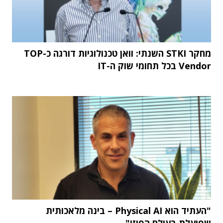
מחקר STKI השנתי: וואן טכנולוגיות דורגה כ-TOP
Vendor בכל תחומי שוק ה-IT
"העתיד הוא Physical AI – בינה מלאכותית
שפועלת בעולם הפיזי"