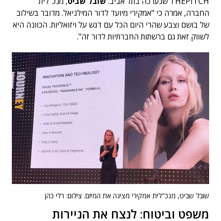
THEPITCH שנערכה בתל אביב.
שובל שביט
, מנכ"לית
החברה, אמרה כי "אמקירי מיועד לדור המילניאל. מדובר בשילוב
של בושם וצבע שהרי היום הכל עם דגש על ויזואליות. הכוונה היא
לשווק זאת גם ברשתות החברתיות לדור זה".
שובל שביט, מנכ"לית אמקירי מציגה את המיזם. צילום: רלי כהן
משפט וביטוח: לנצח את הניירות