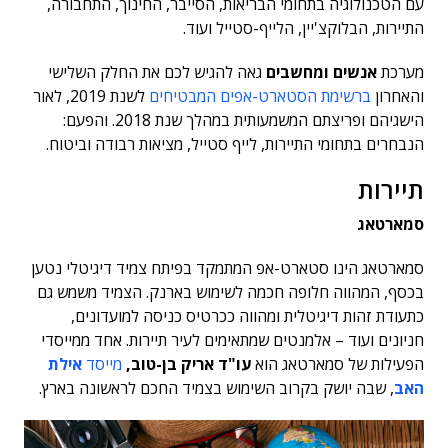
עם הטכנולוגיה בתחומי הבריאות, הסייבר, החינוך, התחבורה,
התיירות, הבלוקצ'יין, הלייף-סטייל ועוד.
מערכת
אנשים ומחשבים
גאה להגיש לכם את החלק השלישי
והאחרון
ברשימת הסטארט-אפים המבטיחים
לשנת 2019, לאור
הישגיהם ופריצתם המשמעותית במהלך שנת 2018. והפעם:
הנבחרים בתחומי התיירות, לייף סטייל, מציאות רבודה וביטוח.
תיירות
סמארטאג
סמארטאג הינו סטארט-אפ המתמקד בפיתח צמיד דיגיטלי נטען
בכסף, המהווה חלופה חכמה לשימוש בארנק. הצמיד משמש גם
כתעודת זהות דיגיטלית ומהווה ככרטיס כניסה למועדונים,
חניונים ועוד – אלמנטים שמתאימים לעיר תיירות. אחד ממייסדי
הפעילות של סמארטאג הוא
עו"ד אריק בן-טוב,
מייסד
אילת
האב
, שבה יושק בקרוב השימוש בצמיד החכם לראשונה בארץ.