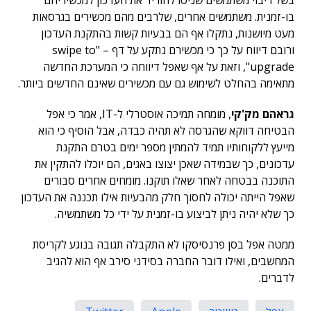
בשל ריבוי משתמשים שניסו להוריד את העדכון למכשיריהם
בו-זמנית. משתמשים אחרים, שלרבים מהם מכשירים בגרסאות
מעט מיושנות, נתקלו אף הם בבעיות קשות בהתקנת העדכון
ורובם דיווח על כך כי מכשירם נתקע על דף – "swipe to
upgrade", וזאת על אף שאפל דיווחה כי המערכת החדשה
מתאימה בהחלט לשימוש גם עם מכשירים שאינם החדשים ביותר.
גראהם מק'קי
, מומחה תמיכה אוסטרלי ל-IT, אמר כי אפל
הבטיחה דווקא שהגרסה לא תהיה כבדה, אבל הוסיף כי הוא
מייעץ ללקוחותיו תמיד להמתין מספר ימים בטרם התקנת
עדכונים, כך שבמידה שאכן יצוצו באגים, הם יוכלו להתקין את
התוכנה בבטחה לאחר שאלו תוקנו. מומחים אחרים סבורים
שאפל הייתה יכולה לחסוך חלק מהבעיות אילו תכננה את העדכון
כך שלא יהיה ניתן לביצוע בו-זמנית על ידי כל משתמשיה.
ממטה אפל בסן פרנסיסקו לא התקבלה תגובה בנוגע לקריסת
המחשבים, ואילו דובר החברה בסידני סירב אף הוא להגיב
לדברים.