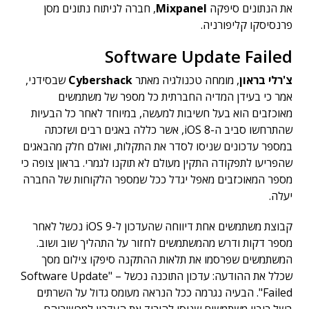
את הנתונים סיפקה
Mixpanel
, חברה לניתוח נתונים מסן
פרנסיסקו קליפורניה.
Software Update Failed
צ'רלי בראון
, מומחה טכנולגיה מאתר
Cybershack
שבסידני,
אמר כי בעידן המדיה החברתית כל מספר של משתמשים
מאוכזבים הוא בעל חשיבות למעשה, במיוחד לאחר כל הבעיות
שהתרחשו סביב ה-iOS 8, אשר כללה באגים רבים ושזכתה
במספר עדכונים שניסו לסדר את התקלות, ואולם חלק מהבאגים
שהפריעו לתפקודה התקין מעולם לא תוקנו לגמרי. בראון צופה כי
מספר המאוכזבים מאפל יגדל ככל שמספר הלקוחות של החברה
יעלה.
קבוצת משתמשים אחת דיווחה שהעדכון ל-iOS 9 נכשל לאחר
מספר דקות ודרש מהמשתמשים לחזור על התהליך שוב ושוב.
המשתמשים שפרסמו את תלאות ההתקנה סיפקו צילום מסך
שכלל את ההודעה: עדכון התוכנה נכשל – "Software Update
Failed". הבעיה נגרמה ככל הנראה מעומס גדול על השרתים