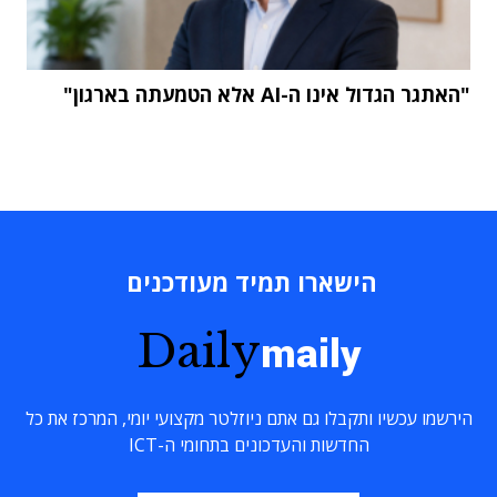
"האתגר הגדול אינו ה-AI אלא הטמעתה בארגון"
הישארו תמיד מעודכנים
Daily
maily
הירשמו עכשיו ותקבלו גם אתם ניוזלטר מקצועי יומי, המרכז את כל
החדשות והעדכונים בתחומי ה-ICT