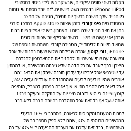
תקלות משני סוגים עיקריים, שבעיקר באו לידי ביטוי במכשירי
iPad ו-iPhone בדגמים מעט מיושנים. "זה יותר מסתם אי-נוחות
כשהנייד שלך מושבת במשך יום תמים", הגיבה על המצב
הסטודנטית
פיפ קורדי
בזמן שצוות Apple store במרכז סידני
בחן את מצב הנייד שלה ביום ו' האחרון. "יש לי אפליקציות רבות
שבהן אני עושה שימוש – למשל אפליקציות שפות ומילונים –
שמאוד חשובות ללימודיי", הסבירה קורדי. משתמשת נוספת של
iPhone,
זורי קוטץ
, אמרה שבילתה שלוש שעות בחנות של אפל
ונשארה עם שתי אפשרויות: להחזיר את הסמארטפון להגדרת
היצרן ובכך לאבד את כל הדטה שלא גיבתה ממכשירה, או להמתין
עד שטכנאי אפל יכריזו על עדכון תוכנה שיתקן את הבאג. "הם
אומרים שהיו מודעים לבעיה ושהמהנדסים עובדים עליה 24/7,
אבל לא יכולים להגיד מתי או איך אזכה בפתרון למצבי", הוסיפה
קוטץ וציינה כי היא בזבזה חצי יום על התקלה ובעיקר מרגיז
אותה שעל אף כל זאת אפל מתהדרת בהיותה חברה ללא-רבב.
למרות הטענות והקריסות לכאורה, מסתבר כי 16% מבעלי
המכשירים מבוססי ה-iOS, שהם ללא ספק מספר רב של
משתמשים, בכל זאת עדכנו את מערכת ההפעלה ל-iOS 9 עד כה.