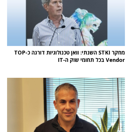
מחקר STKI השנתי: וואן טכנולוגיות דורגה כ-TOP
Vendor בכל תחומי שוק ה-IT