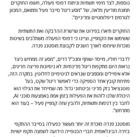
נוספות, לצד מיפוי תשתיות וניתוח דפוסי פעולה, חשפו החוקרים
תמונת מודיעין מלאה, של "מסע ריגול סייבר פעיל ומתואם, המכוון
לגורמים דיפלומטיים ומדיניים".
החוקרים תיארו בפירוט את שרשרת ההדבקה ואת התשתיות
ששימשו את הקמפיין, וציינו כי דפוסי הפעולה משתלבים בשיטות
מוכרות שיוחסו לאורך השנים לקבוצת מוסטנג פנדה.
לדברי חוליו, מייסד-שותף ומנכ"ל דרים, "מסע זה ממחיש כיצד
נראות היום מתקפות ריגול מדינתיות: לא ניסיונות פריצה חריגים,
אלא אימיילים ומסמכים שנראים לגיטימיים לחלוטין. במקרה הזה,
פתיחת קובץ אחד הספיקה כדי לאפשר ריגול שקט, בעל
פוטנציאל נזק מדיני וביטחוני גדול. מה שמייחד את הגילוי הוא
היכולת שלנו לזהות את הפעילות בזמן אמת באמצעות סוכני AI,
לחבר בין דגימות ותשתיות, ולהבין שזה קמפיין פעיל – בעוד הוא
מתרחש".
מוסטנג פנדה מוכרת זה יותר מעשור כפעילה בסייבר ההתקפי
בזירה הבינלאומית. חברי הכנופייה הידועה לשמצה תקפו ישויות