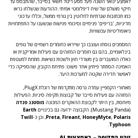
לאמצע ינואר השנה פעל מסע ריגול חשאי בסייבר, שהתבסס על
חיקוי מושלם של שיח דיפלומטי אמיתי. ההודעות שנשלחו נראו
כמו תכתובות שגרתיות לחלוטין בין גורמי ממשל, וכללו עדכוני
מדיניות, 'בריפים' פנימיים וסיכומי פגישות שנשענו על התפתחויות
גיאופוליטיות עכשוויות.
המסמכים נוסחו ועוצבו כך שייראו כחומרים רשמיים של גופים
בינלאומיים, בהם גם חומרים המזוהים עם פעילות אמריקנית או
כאלה המועברים בין משרדי חוץ ולשכות נשיאות. מתחת למעטפת
האמינה הסתתר פיתיון אחד פשוט: פתיחת הקובץ, שהספיקה כדי
לאפשר חדירה שקטה למערכות היעד.
מאחורי הקמפיין עמדה גרסה מתקדמת של רוגלת PlugX,
המזוהה עם פעילות סייבר של קבוצות תקיפה סיניות. הפעילות
מיוחסת, בין היתר לקבוצת ההאקרים המכונה
מוסטנג פנדה
(Mustang Panda).
הקבוצה ידועה גם בכינויים
Earth
Polaris
,
HoneyMyte
,
Fireant
,
Preta
, וכן כ-
Twill
.
Typhoon
זיהוי התקיפה – באמצעות AI