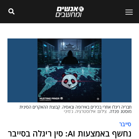
חבריה ריגלו אחרי בכירים באירופה ובאסיה. קבוצת ההאקרים הסינית
מוסטג פנדה.
צילום: אילוסטרציה. ג'מיני
סייבר
נחשף באמצעות AI: סין ריגלה בסייבר