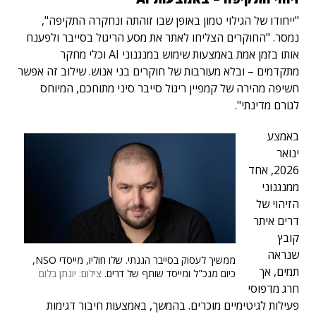
"ייחודו של הגילוי טמון באופן שבו זוהתה ונחקרה התקיפה",
נמסר. "החוקרים הצליחו לאתר את מסע הריגול בסייבר ולפענח
אותו בזמן אמת באמצעות שימוש במנגנוני AI וכלי מחקר
מתקדמים – ובלא מעורבות של חוקרים בני אנוש. שילוב זה אפשר
חשיפה מהירה של קמפיין ריגול סייבר סיני מתוחכם, המיוחס
לגורם מדינתי".
באמצע
ינואר
2026, אחד
ממנגנוני
הזיהוי של
דרים איתר
קובץ
שנראה
ממשיך לעסוק בסייבר הגנתי. שלו חוליו, מייסדי NSO,
תמים, אך
כיום מנכ"ל ומייסד שותף של דרים.
צילום: יונתן בלום
חרג מדפוסי
פעילות לגיטימיים מוכרים. בהמשך, באמצעות חיבור דגימות