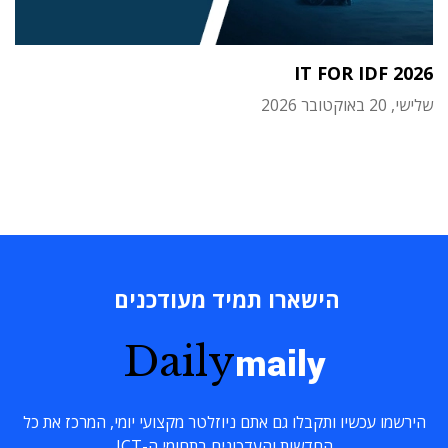
IT FOR IDF 2026
שלישי, 20 באוקטובר 2026
הישארו תמיד מעודכנים
Daily
maily
הירשמו עכשיו ותקבלו גם אתם ניוזלטר מקצועי יומי, המרכז את כל
החדשות והעדכונים בתחומי ה-ICT