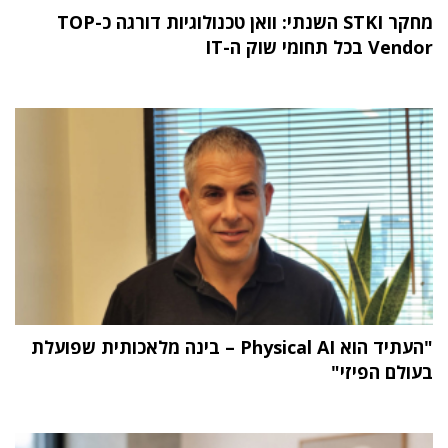
מחקר STKI השנתי: וואן טכנולוגיות דורגה כ-TOP
Vendor בכל תחומי שוק ה-IT
"העתיד הוא Physical AI – בינה מלאכותית שפועלת
בעולם הפיזי"