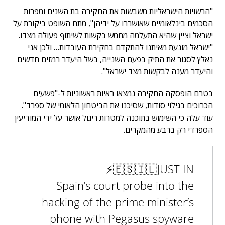
"הרשויות הישראליות משבשות את החקירה בת השנים ומפרות
הסכמים בינלאומיים שאושררו על ידיהן", מתח השופט ביקורת על
ישראל וציין שהיא התעלמה מחמש בקשות לשיתוף פעולה מצדו.
"ישראל מונעת מאיתנו להתקדם בחקירת העובדות… ולכן אני
נאלץ לסגור את התיק בפעם השנייה, בשל היעדר רמזים חדשים
והיעדר מענה לבקשות מצד ישראל".
בטרם הופסקה החקירה נמצאו ראיות ראשוניות ל-"פשעים
הכרוכים בגילוי סודות, שסיכנו את הביטחון הלאומי של ספרד".
עוד עלה כי השימוש בתוכנה למטרות ריגול אושר על ידי המודיעין
הספרדי רק ברבע מהמקרים.
⚡️🇪🇸🇮🇱JUST IN
Spain’s court probe into the
hacking of the prime minister’s
phone with Pegasus spyware