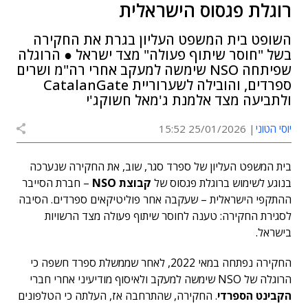
רוגלת פגסוס הישראלית
השופט בית המשפט העליון בגרת את החקירה
בשל "חוסר שיתוף פעולה" מצד ישראל ● הרוגלה
שפיתחה NSO שימשה למעקב אחרי רה"מ ושרים
ספרדים, והובילה לשערוריית CatalanGate
ולתביעה מצד אלמנת ג'מאל חשוקג'י
יוסי הטוני
25/01/2026 15:52
בית המשפט העליון של ספרד סגר, שוב, את החקירה שנערכה
בנוגע לשימוש ברוגלת פגסוס של
קבוצת NSO
– חברת הסייבר
ההתקפי הישראלית – שעקבה אחר פוליטיקאים ספרדים. הסיבה
לסגירת החקירה: טענה לחוסר שיתוף פעולה מצד הרשויות
בישראל.
החקירה נפתחה במאי 2022, לאחר שממשלת ספרד חשפה כי
הרוגלה של NSO שימשה למעקב ולאיסוף מודיעיני אחרי חברי
הקבינט הספרדי
. החקירה, שהתרחבה אז, העלתה כי הטלפונים