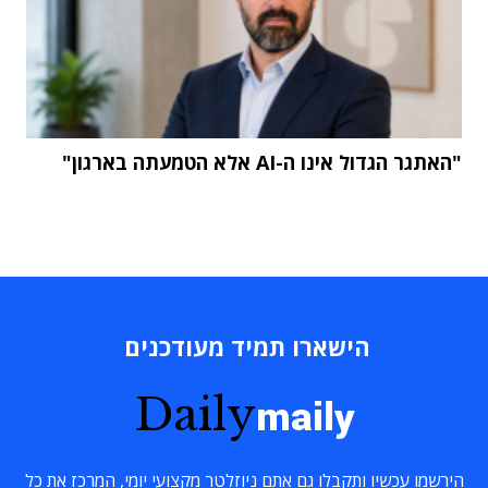
"האתגר הגדול אינו ה-AI אלא הטמעתה בארגון"
הישארו תמיד מעודכנים
Daily
maily
הירשמו עכשיו ותקבלו גם אתם ניוזלטר מקצועי יומי, המרכז את כל