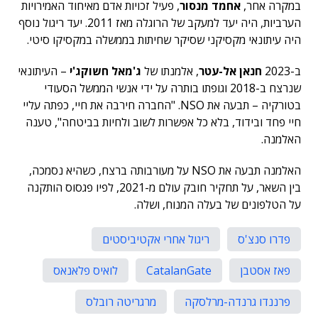
במקרה אחר,
אחמד מנסור
, פעיל זכויות אדם מאיחוד האמירויות
הערביות, היה יעד למעקב של הרוגלה מאז 2011. יעד ריגול נוסף
היה עיתונאי מקסיקני שסיקר שחיתות בממשלה במקסיקו סיטי.
ב-2023
חנאן אל-עטר
, אלמנתו של
ג'מאל חשוקג'י
– העיתונאי
שנרצח ב-2018 וגופתו בותרה על ידי אנשי הממשל הסעודי
בטורקיה – תבעה את NSO. "החברה חירבה את חיי, כפתה עליי
חיי פחד ובידוד, בלא כל אפשרות לשוב ולחיות בביטחה", טענה
האלמנה.
האלמנה תבעה את NSO על מעורבותה ברצח, כשהיא נסמכה,
בין השאר, על תחקיר חובק עולם מ-2021, לפיו פגסוס הותקנה
על הטלפונים של בעלה המנוח, ושלה.
פדרו סנצ'ס
ריגול אחרי אקטיביסטים
פאז אסטבן
CatalanGate
לואיס פלאנאס
פרננדו גרנדה-מרלסקה
מרגריטה רובלס