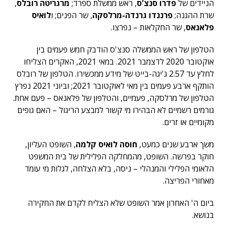
הניידים של
פדרו סנצ'ס
, ראש ממשלת ספרד;
מרגריטה רובלס
,
שרת ההגנה;
פרננדו גרנדה-מרלסקה
, שר הפנים; ו
לואיס
פלאנאס
, שר החקלאות – נפרצו.
הטלפון של ראש הממשלה סנצ'ס הודבק חמש פעמים בין
אוקטובר 2020 לדצמבר 2021. במאי 2021, האקרים הצליחו
לחלץ עד 2.57 ג'יגה-בייט של מידע ממכשירו. הטלפון של רובלס
הותקף ארבע פעמים בין מאי לאוקטובר 2021; וביוני 2021 נפרץ
הטלפון של מרלסקה, פעמיים, והטלפון של פלאנאס – פעם אחת.
גורמים רשמיים לא הבהירו מי קשור למבצע הריגול – האם גופים
מקומיים או זרים.
משך ארבע שנים כמעט,
חוסה לואיס קלמה
, השופט העליון,
חוקר בפרשה. השופט, מהמחלקה הפלילית של בית המשפט
הלאומי הפלילי והמנהלי – ניסה, בלא הצלחה, לגלות מי עומד
מאחורי הפריצה.
ביום ה' האחרון אמר השופט שלא הצליח לקדם את החקירה
בנושא.