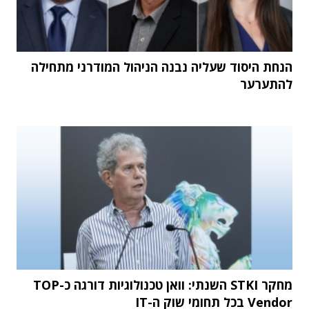
הנחת היסוד שעליה נבנה הניהול המודרני מתחילה
להתערער
מחקר STKI השנתי: וואן טכנולוגיות דורגה כ-TOP
Vendor בכל תחומי שוק ה-IT