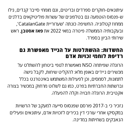
עיתונאים-חוקרים ספרדים ובריטים, וגם מומחי סייבר קנדים, גילו
ש-פגסוס הוטמעה גם בטלפונים של עשרות פוליטיקאים בדלנים
ממחוז קטלוניה. החשיפה כונתה 'שערוריית CatalanGate',
ובעקבותיה הממשלה פיטרה במאי 2022 את
פאז אסטבן
, ראש
שירותי הביון בספרד.
החשדות: ההשתלטות על הנייד מאפשרת גם
רדיפת לוחמי זכויות אדם
הרוגלה שפיתחה NSO מאפשרת לגופי ביטחון להשתלט על
מכשירים ניידים באופן מלא: להקליט שיחות, לקבל גישה
לתמונות, לסמסים, וכן לפעילות המשתמש באינטרנט בכלל
וברשתות החברתיות בפרט, כמו גם לשלוט מרחוק במכשיר בצורה
אקטיבית. הרוגלה חבויה וקלה להפעלה.
נזכיר כי ב-2017 פורסם שפגסוס סייעה למעקב של הרשויות
במקסיקו אחרי עורכי דין בכירים לזכויות אדם, עיתונאים ופעילים
הנאבקים בשחיתות במדינה.