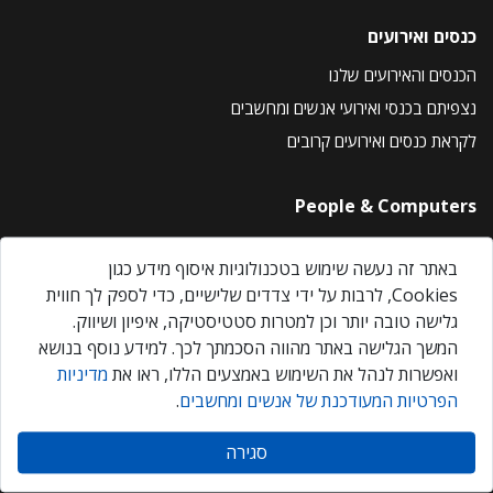
כנסים ואירועים
הכנסים והאירועים שלנו
נצפיתם בכנסי ואירועי אנשים ומחשבים
לקראת כנסים ואירועים קרובים
People & Computers
About Us
באתר זה נעשה שימוש בטכנולוגיות איסוף מידע כגון
Privacy Policy
Cookies, לרבות על ידי צדדים שלישיים, כדי לספק לך חווית
Contact Us
גלישה טובה יותר וכן למטרות סטטיסטיקה, איפיון ושיווק.
Our Events
המשך הגלישה באתר מהווה הסכמתך לכך. למידע נוסף בנושא
ואפשרות לנהל את השימוש באמצעים הללו, ראו את
מדיניות
הפרטיות המעודכנת של אנשים ומחשבים
.
אנשים ומחשבים © 2026 – כל הזכויות שמורות
סגירה
Created by