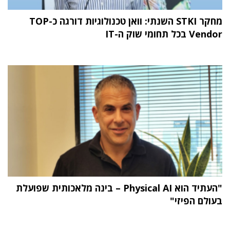
מחקר STKI השנתי: וואן טכנולוגיות דורגה כ-TOP
Vendor בכל תחומי שוק ה-IT
"העתיד הוא Physical AI – בינה מלאכותית שפועלת
בעולם הפיזי"