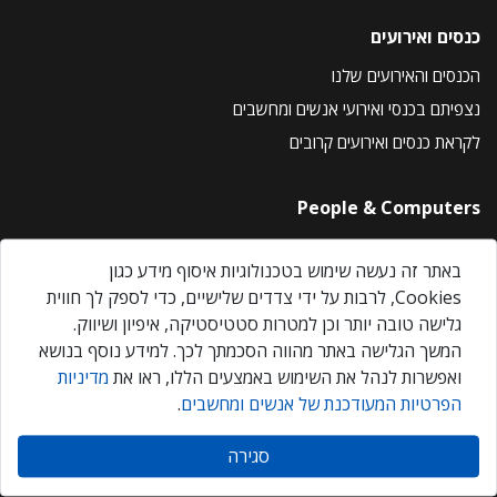
כנסים ואירועים
הכנסים והאירועים שלנו
נצפיתם בכנסי ואירועי אנשים ומחשבים
לקראת כנסים ואירועים קרובים
People & Computers
About Us
באתר זה נעשה שימוש בטכנולוגיות איסוף מידע כגון
Privacy Policy
Cookies, לרבות על ידי צדדים שלישיים, כדי לספק לך חווית
Contact Us
גלישה טובה יותר וכן למטרות סטטיסטיקה, איפיון ושיווק.
Our Events
המשך הגלישה באתר מהווה הסכמתך לכך. למידע נוסף בנושא
ואפשרות לנהל את השימוש באמצעים הללו, ראו את
מדיניות
הפרטיות המעודכנת של אנשים ומחשבים
.
אנשים ומחשבים © 2026 – כל הזכויות שמורות
סגירה
Created by