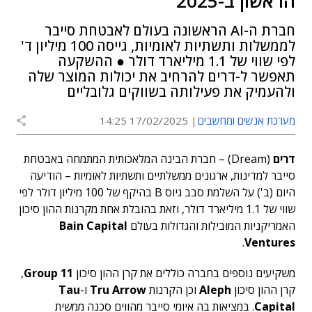
הראשון ב-2025
חברת ה-AI הראשונה בעולם לאבטחת סייבר
לממשלות ותשתיות לאומיות, גייסה 100 מיליון ד'
לפי שווי של 1.1 מיליארד דולר ● ההשקעה
תאפשר ל-דרים להרחיב את יכולות המוצר שלה
ולהעמיק את פעילותה בשווקים גלובליים
מערכת אנשים ומחשבים
17/02/2025 14:25
דרים
(Dream) – חברת הבינה המלאכותית המתמחה באבטחת
סייבר למדינות, ארגונים ממשלתיים ותשתיות לאומיות – הודיעה
היום (ב') על השלמת סבב גיוס B בהיקף של 100 מיליון דולר לפי
שווי של 1.1 מיליארד דולר, וזאת בהובלת אחת מקרנות ההון סיכון
האמריקניות המובילות והגדולות בעולם
Bain Capital
.
Ventures
משקיעים נוספים בחברה כוללים את קרן ההון סיכון
Group 11
,
קרן ההון סיכון
Aleph
וכן הקרנות
Tru Arrow
ו-
Tau
Capital
. במציאות בה איומי סייבר מהווים סכנה ממשית