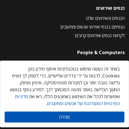
כנסים ואירועים
הכנסים והאירועים שלנו
נצפיתם בכנסי ואירועי אנשים ומחשבים
לקראת כנסים ואירועים קרובים
People & Computers
About Us
באתר זה נעשה שימוש בטכנולוגיות איסוף מידע כגון
Privacy Policy
Cookies, לרבות על ידי צדדים שלישיים, כדי לספק לך חווית
Contact Us
גלישה טובה יותר וכן למטרות סטטיסטיקה, איפיון ושיווק.
Our Events
המשך הגלישה באתר מהווה הסכמתך לכך. למידע נוסף בנושא
ואפשרות לנהל את השימוש באמצעים הללו, ראו את
מדיניות
הפרטיות המעודכנת של אנשים ומחשבים
.
אנשים ומחשבים © 2026 – כל הזכויות שמורות
סגירה
Created by