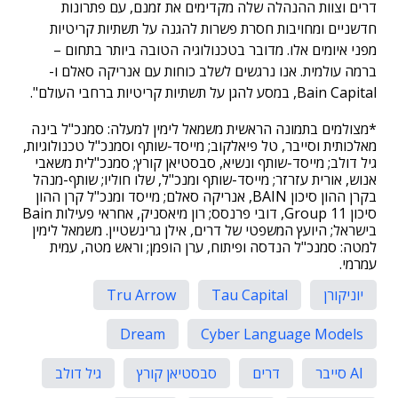
דרים וצוות ההנהלה שלה מקדימים את זמנם, עם פתרונות
חדשניים ומחויבות חסרת פשרות להגנה על תשתיות קריטיות
מפני איומים אלו. מדובר בטכנולוגיה הטובה ביותר בתחום –
ברמה עולמית. אנו נרגשים לשלב כוחות עם אנריקה סאלם ו-
Bain Capital, במסע להגן על תשתיות קריטיות ברחבי העולם".
*מצולמים בתמונה הראשית משמאל לימין למעלה: סמנכ"ל בינה
מאלכותית וסייבר, טל פיאלקוב; מייסד-שותף וסמנכ"ל טכנולוגיות,
גיל דולב; מייסד-שותף ונשיא, סבסטיאן קורץ; סמנכ"לית משאבי
אנוש, אורית עזרזר; מייסד-שותף ומנכ"ל, שלו חוליו; שותף-מנהל
בקרן ההון סיכון BAIN, אנריקה סאלם; מייסד ומנכ"ל קרן ההון
סיכון Group 11, דובי פרנסס; רון מיאסניק, אחראי פעילות Bain
בישראל; היועץ המשפטי של דרים, אילן גרינשטיין. משמאל לימין
למטה: סמנכ"ל הנדסה ופיתוח, ערן הופמן; וראש מטה, עמית
עמרמי.
יוניקורן
Tau Capital
Tru Arrow
Dream
Cyber Language Models
AI סייבר
דרים
סבסטיאן קורץ
גיל דולב