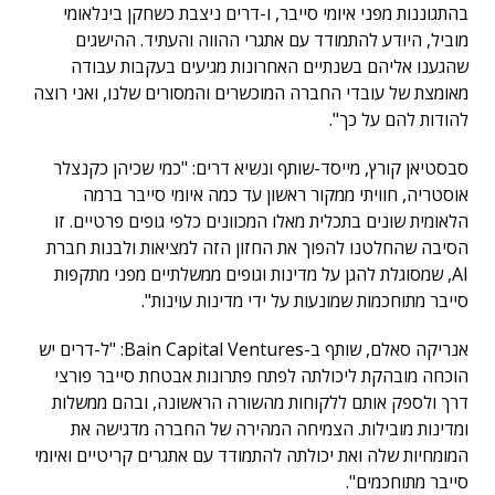
בהתגוננות מפני איומי סייבר, ו-דרים ניצבת כשחקן בינלאומי
מוביל, היודע להתמודד עם אתגרי ההווה והעתיד. ההישגים
שהגענו אליהם בשנתיים האחרונות מגיעים בעקבות עבודה
מאומצת של עובדי החברה המוכשרים והמסורים שלנו, ואני רוצה
להודות להם על כך".
סבסטיאן קורץ, מייסד-שותף ונשיא דרים: "כמי שכיהן כקנצלר
אוסטריה, חוויתי ממקור ראשון עד כמה איומי סייבר ברמה
הלאומית שונים בתכלית מאלו המכוונים כלפי גופים פרטיים. זו
הסיבה שהחלטנו להפוך את החזון הזה למציאות ולבנות חברת
AI, שמסוגלת להגן על מדינות וגופים ממשלתיים מפני מתקפות
סייבר מתוחכמות שמונעות על ידי מדינות עוינות".
אנריקה סאלם, שותף ב-Bain Capital Ventures: "ל-דרים יש
הוכחה מובהקת ליכולתה לפתח פתרונות אבטחת סייבר פורצי
דרך ולספק אותם ללקוחות מהשורה הראשונה, ובהם ממשלות
ומדינות מובילות. הצמיחה המהירה של החברה מדגישה את
המומחיות שלה ואת יכולתה להתמודד עם אתגרים קריטיים ואיומי
סייבר מתוחכמים".