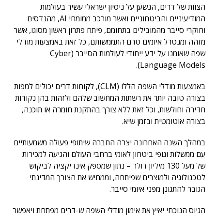
הצוות של דרים, הנשען על ניסיון ישראלי עשיר בעולמות
המודיעיניים והביטחוניים ואשר מורכב ממומחי AI, מהנדסים
וחוקרי סייבר מהמובילים בתחומם, פיתח פתרון ראשון מסוגו, אשר
מזהה ומנטרל איומים טרם התממשותם, כל זאת באמצעות מודלי
שפה שאומנו על ידע ייחודי לעולמות הסייבר (Cyber
Language Models).
באמצעות מודלי השפה הללו (CLM), לקוחות דרים יכולים למפות
בצורה טובה יותר את רשתות המחשוב שלהם ולזהות בהן נקודות
חדירה וחולשות, וכל זאת ללא צורך בהתקנת חומרה או תוכנה,
בצורה אוטומטית ובזמן שיא.
במהלך השנה האחרונה יצרה החברה שיתופי פעולה משמעותיים
עם ממשלות וגופי ביטחון לאומי ברחבי העולם והגיעה למכירות
של מעל 130 מיליון דולר – נתון שמספק אינדיקציה לביקוש
לטכנולוגיה ולמוצרים שפיתחה, וממחיש את הצורך המדינתי
הגובר להתגונן מפני איומי סייבר.
הגיוס הנוכחי יאיץ את אימון מודלי השפה ש-דרים מפתחת ויאפשר