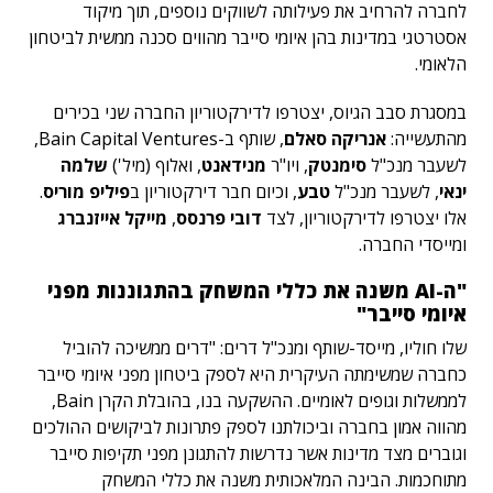
לחברה להרחיב את פעילותה לשווקים נוספים, תוך מיקוד
אסטרטגי במדינות בהן איומי סייבר מהווים סכנה ממשית לביטחון
הלאומי.
במסגרת סבב הגיוס, יצטרפו לדירקטוריון החברה שני בכירים
מהתעשייה:
אנריקה סאלם
, שותף ב-Bain Capital Ventures,
לשעבר מנכ"ל
סימנטק
, ויו"ר
מנידאנט
, ואלוף (מיל')
שלמה
ינאי
, לשעבר מנכ"ל
טבע
, וכיום חבר דירקטוריון ב
פיליפ מוריס
.
אלו יצטרפו לדירקטוריון, לצד
דובי פרנסס
,
מייקל אייזנברג
ומייסדי החברה.
"ה-AI משנה את כללי המשחק בהתגוננות מפני
איומי סייבר"
שלו חוליו, מייסד-שותף ומנכ"ל דרים: "דרים ממשיכה להוביל
כחברה שמשימתה העיקרית היא לספק ביטחון מפני איומי סייבר
לממשלות וגופים לאומיים. ההשקעה בנו, בהובלת הקרן Bain,
מהווה אמון בחברה וביכולתנו לספק פתרונות לביקושים ההולכים
וגוברים מצד מדינות אשר נדרשות להתגונן מפני תקיפות סייבר
מתוחכמות. הבינה המלאכותית משנה את כללי המשחק