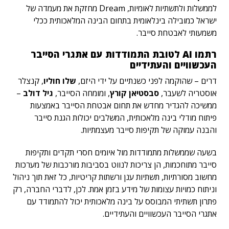
לממשלות ולתשתיות לאומיות, Dream מחזקת את מעמדה של
ישראל כמובילה בינלאומית בתחום הבינה המלאכותית ככלי
משמעותי לאבטחת סייבר.
רתמו AI לטובת התמודדות עם אתגרי הסייבר
העכשוויים והעתידיים
דרים – שהוקמה לפני כשנתיים על ידי היזם,
שלו חוליו
, קנצלר
אוסטריה לשעבר,
סבסטיאן קורץ
,
ומומחה הסייבר,
גיל דולב
–
ממשיכה להגדיר מחדש את תחום אבטחת הסייבר באמצעות
פיתוח מודלי בינה מלאכותית, המשלבים יכולות הגנת סייבר
והבנה עמוקה של תקיפות סייבר מעצמתיות.
בשעה שממשלות מתמודדות מול איומים חסרי תקדים ותקיפות
סייבר מתוחכמות, הן צריכות לנווט בסביבות מורכבות של מערכות
מחשוב מסורתיות, תשתיות ענן ורשתות קריטיות, כל זאת תוך ניהול
וניתוח כמויות עצומות של מידע בזמן אמת. לכן, לדברי החברה, רק
פתרון תשתיתי המבוסס על בינה מלאכותית יכול להתמודד עם
אתגרי הסייבר העכשוויים והעתידיים.