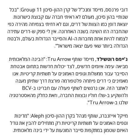
דובי פרנסס, מייסד ומנכ"ל של קרן ההון-סיכון Group 11: "בכל
שנותיי בהון סיכון, מעולם לא ראיתי חברה עם קבוצת כישרונות
יוצאת דופן כמו הצוות של דרים, וגם לא חזיתי בצמיחה מהירה כפי
שהחברה הזו השיגה בשנה האחרונה. אין לי ספק ש-דרים עתידה
לצמוח להיות אחת מחברות ה-AI והסייבר הגדולות בעולם, ולבטח
הגדולה ביותר שאי פעם יצאה מישראל".
ג'יימס רוטשילד
, מייסד שותף Tru Arrow: "הבינה המלאכותית
מביאה עימה איומים חדשים, לצד יכולות חדשות בתחום אבטחת
הסייבר עבור ממשלות וגופים האמונים על תשתיות קריטיות. אנו
מאמינים כי דרים פיתחה פלטפורמה פורצת דרך שתיתן מענה
לאתגר הזה. אנו נרגשים לשתף פעולה עם חברינו ב-BCV
ולהשקיע ב-שלו חוליו ובצוות החברה, וזאת כחלק מהאסטרטגיה
שלנו ב-Tru Arrow".
מייקל אייזנברג, שותף מנהל בקרן ההון-סיכון Aleph: "מדינות
וגופים האמונים על תשתיות קריטיות רק מתחילים להבין את גודל
האיום שטמון במתקפות סייבר המונעות על ידי בינה מלאכותית.