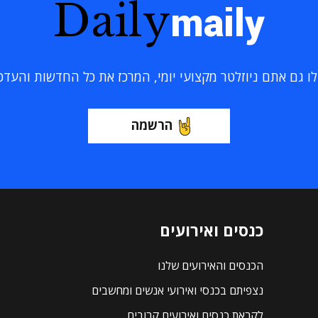
Daily
maily
 גם אתם ניוזלטר מקצועי יומי, המרכז את כל החדשות והעדכוני
הרשמה
כנסים ואירועים
הכנסים והאירועים שלנו
נצפיתם בכנסי ואירועי אנשים ומחשבים
לקראת כנסים ואירועים קרובים