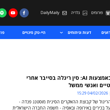
פורומים
גלריה
DailyMaily
ועים
דעות וניתוחים
היי-טק מינויים
פו
נחשף באמצעות AI: סין ריגלה בסייבר אחרי
יים ואנשי ממשל
ת
04/02/2026 15:29
ת
ריגול של קבוצת ההאקרים הסינית מוסטנג פנדה -
ל בכירים באירופה ובאסיה - חשפה החברה הישראלית