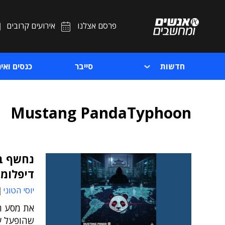
פרסם אצלנו
אירועים קרובים
חדשות
סייבר
כנסים ואיר
Mustang PandaTyphoon
דיפלומט
יוסי הטוני
את מסע ה
שהופעל ע