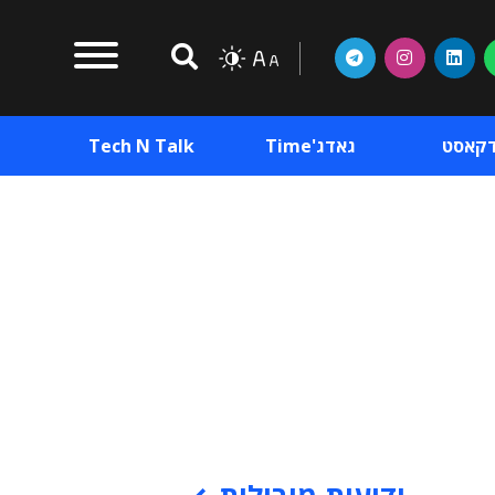
דקאסט
גאדג'Time
Tech N Talk
וכן פרסומי
תוכן פרסומי
וכן פרסומי