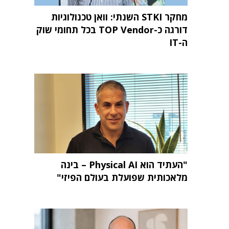
מחקר STKI השנתי: וואן טכנולוגיות
דורגה כ-TOP Vendor בכל תחומי שוק
ה-IT
"העתיד הוא Physical AI – בינה
מלאכותית שפועלת בעולם הפיזי"