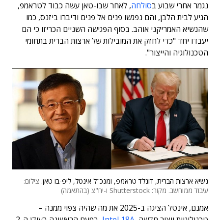
נגמר אחרי שבוע ב
סולחה
, לאחר שבו-טאן עשה כבוד לטראמפ,
הגיע לבית הלבן, והם נפגשו פנים אל פנים ודיברו ביזנס, כמו
שהנשיא האמריקני אוהב. בסוף הפגישה השניים הכריזו כי הם
יעבדו יחד "כדי לחזק את המובילות של ארצות הברית בתחומי
הטכנולוגיה והייצור".
נשיא ארצות הברית, דונלד טראמפ, ומנכ"ל אינטל, ליפ-בו טאן.
צילום:
עיבוד ממוחשב. מקור: Shutterstock ו-יח"צ (בהתאמה)
אמנם, אינטל הציגה ב-2025 את מה שהיה צפוי ממנה –
טכנולוגיית ייצור חדשה,
Intel 18A
, בפעם הראשונה בעידן ה-2