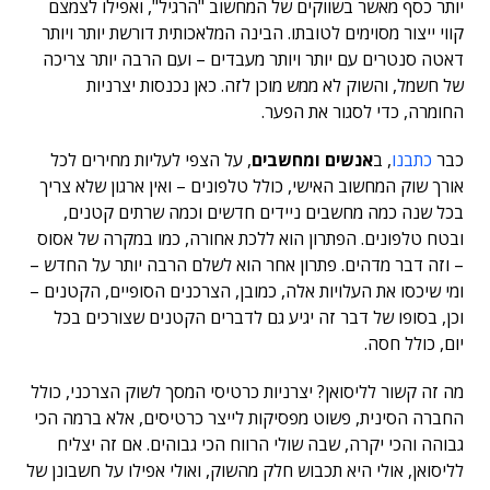
יותר כסף מאשר בשווקים של המחשוב "הרגיל", ואפילו לצמצם
קווי ייצור מסוימים לטובתו. הבינה המלאכותית דורשת יותר ויותר
דאטה סנטרים עם יותר ויותר מעבדים – ועם הרבה יותר צריכה
של חשמל, והשוק לא ממש מוכן לזה. כאן נכנסות יצרניות
החומרה, כדי לסגור את הפער.
כבר
כתבנו
, ב
אנשים ומחשבים
, על הצפי לעליות מחירים לכל
אורך שוק המחשוב האישי, כולל טלפונים – ואין ארגון שלא צריך
בכל שנה כמה מחשבים ניידים חדשים וכמה שרתים קטנים,
ובטח טלפונים. הפתרון הוא ללכת אחורה, כמו במקרה של אסוס
– וזה דבר מדהים. פתרון אחר הוא לשלם הרבה יותר על החדש –
ומי שיכסו את העלויות אלה, כמובן, הצרכנים הסופיים, הקטנים –
וכן, בסופו של דבר זה יגיע גם לדברים הקטנים שצורכים בכל
יום, כולל חסה.
מה זה קשור לליסואן? יצרניות כרטיסי המסך לשוק הצרכני, כולל
החברה הסינית, פשוט מפסיקות לייצר כרטיסים, אלא ברמה הכי
גבוהה והכי יקרה, שבה שולי הרווח הכי גבוהים. אם זה יצליח
לליסואן, אולי היא תכבוש חלק מהשוק, ואולי אפילו על חשבונן של