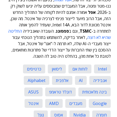
ננו-מטר ומטה, אבל המעבדים שמבוססים עליה יגיעו לשוק רק
ב-2026.
אפל
אמורה אמנם להיות לקוחה של התהליך החדש
הזה, אבל הרוב מיועד לייצור פנימי לצרכיה של אינטל. מה שכן,
אינטל מכוונת לדור הבא, Intel 14A, שעתיד להפוך אותה
למתחרה ב-
TSMC
, וגם ב
סמסונג
. העובדה שאנבידיה
החליטה
שהיא לא רוצה
, לאחר בדיקה, להשתמש בתהליך הנוכחי עבור
ייצור מעבדי ה-AI שלה, לא תרמה ל-"אגו" של אינטל, אבל
ההסכם בין שתי החברות על ייצור הדדי של פתרונות מותאמים,
לטובת כל אחת מהן, בהחלט היה טוב לה השנה.
Intel
לוחות אם
ליסואן
כרטיסים
אנבידיה
AI
אלפבית
Alphabet
בינה מלאכותית
דונלד טראמפ
ASUS
Google
מעבדים
AMD
אינטל
חומרה
Nvidia
אסוס
גוגל