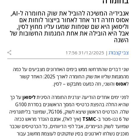
בחומרה
אנבידיה המשיכה להוביל את שוק החומרה ל-AI,
אסוס חזרה דור אחד לאחור בייצור לוחות אם
וליסואן היא שם שפחות שמעו עליו מחוץ לסין,
אבל היא הובילה את אחת המגמות החשובות של
השנה
צבי קצבורג
31/12/2025 17:56
שני דברים שהתרחשו ממש בימים האחרונים מצביעים על כמה
מהמגמות שליוו את שוק החומרה לאורך 2025: האחד קשור
ל
אסוס
והשני, וזה כמעט מתבקש – לסין.
לפני ימים אחדים הודיעה יצרנית החומרה הסינית
ליסואן
על כך
שהיא החלה בהפצת כרטיסי המסך הראשונים בסדרת G100
שלה. הכרטיס הראשון שיצא לשוק, 7G106, שמיוצר בליתוגרפיה
של 6 ננו-מטר ב-
TSMC
(איך לא?), אמנם הוגדר מראש ככזה
שמיועד לשוק הגיימרים, אבל לפי הדיווחים, כל הכרטיסים שכבר
מוכנים נשלחו לארגונים בסין שזקוקים לעוצמת מחשוב עבור