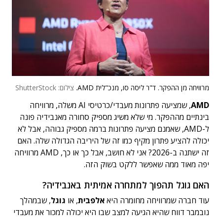
מרוויחה מן ההפקר. ד"ר ליסה סו, מנכ"לית AMD.
צילום: ShutterStock
AMD
, שמציעה פתרונות מעבדי/כרטיסי AI משלה, מרוויחה
בינתיים מההפקר. מי שלא משיג מספיק סחורה מאנבידיה פונה
ל-AMD, שאמנם מציעה פתרונות ברמה מספיק גבוהה, אבל לא
יכולה להציע פתרון מקיף כמו זה של היריבה הגדולה שלה. האם
זה ישתנה ב-2026? אני לא חושב, אבל כך או כך, AMD מרוויחה
יפה מאוד ממה שאפשר ללקט בשוק הזה.
האם גוגל תהפוך למתחרה אמיתית באנבידיה?
עוד חברה שמרוויחה מחומרה היא
אלפבית
, או
גוגל
, שבמהלך
נובמבר דווח שהיא הגיעה למצב שבו היא יכולה למכור את מעבדי