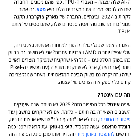
ה-AI שלה עצמה – מעבדי ה-TPU, כפי שהם מכונים. החברה
שרוצה לרכוש ממנה את המעבדים הללו היא
מטא
. זה אמור
לקרות ב-2027, ובינתיים, החברה של
מארק צוקרברג
תקנה
מגוגל כוח מחשוב מהדאטה סנטרים שלה, שמבוססים על אותם
TPUs.
האם זה אומר שגוגל יכולה להפוך למתחרה אמיתית באנבידיה,
אולי אפילו יותר מ-AMD ויצרניות אחרות? אני לא חושב. זה בדיוק
כמו בשוק הטלפונים – גוגל היא שחקנית שמפיקה מוצרים ראויים
ויותר (אנדרואיד), אבל לא שחקנית מובילה (עם מכשירי ה-Pixel
שלה). זה יקרה גם בשוק הבינה המלאכותית, מאחר שגוגל צריכה
קודם כל לספק את הצרכים של עצמה.
מה עם אינטל?
איפה
אינטל
בכל הסיפור הזה? 2025 לא הייתה שנה שענקית
השבבים השאירה בה חותם – כלומר, אם לא לוקחים בחשבון עוד
פיטורים המוניים
, וגם לא את "התקף הלב" שנשיא ארצות הברית,
דונלד טראמפ
, עשה למנכ"ל,
ליפ בו-טאן
, עת קרא לו לפני כמה
חודשים
להתפטר באופן מיידי
והגדיר אותו סוכן סיני. הסיפור הזה