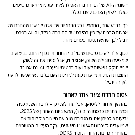
יישומי ה-AI שלהם. החברה אפילו לא יודעת מתי יגיעו כרטיסים
כאלה לשוק הצרכני, אם בכלל.
כך, ברגע אחד, התממשו כל התחזיות של אלה שטענו שהחרם של
ארצות הברית על סין בהיבט של החומרה בכלל, וה-AI בפרט,
יוביל לכך שהיא תסגור פערים מהר.
נכון, אלה לא כרטיסים שיכולים להתחרות, נכון להיום, בביצועים
שמציעה מובילת השוק,
אנבידיה
, אבל ספרו את זה לשוק
שמשתוקק נואשות לעוד ועוד כרטיסי ומעבדי AI. גם אם כל
התוצרת הסינית מיועדת כעת למדינת האם בלבד, אי אפשר לדעת
לאן זה יוביל.
אסוס חוזרת צעד אחד לאחור
בהמשך אחזור לליסואן, אבל עוד לפני כן – לדבר השני: כמה
וכמה אתרים פרסמו היום (ד), ממש ביום האחרון של 2025,
ידיעות שלפיהן
אסוס
מגבירה שוב את הייצור של לוחות אם
שמיועדים לזיכרונות DDR4 מיושנים, עקב העלייה המטורפת
במחירי זיכרונות הדור הנוכחי DDR5.