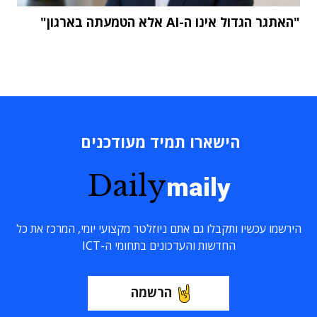
"האתגר הגדול אינו ה-AI אלא הטמעתה בארגון"
הישארו תמיד מעודכנים
Daily
maily
הירשמו עכשיו ותקבלו גם אתם ניוזלטר מקצועי יומי, המרכז את כל
החדשות והעדכונים בתחומי ה-ICT
הרשמה