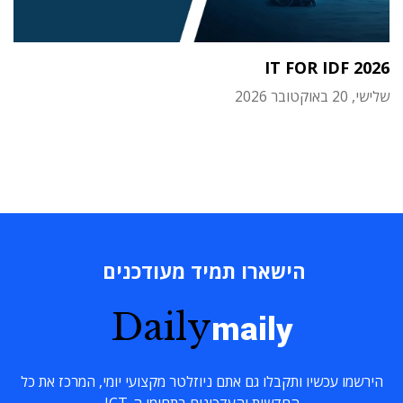
IT FOR IDF 2026
שלישי, 20 באוקטובר 2026
הישארו תמיד מעודכנים
Daily
maily
הירשמו עכשיו ותקבלו גם אתם ניוזלטר מקצועי יומי, המרכז את כל
החדשות והעדכונים בתחומי ה-ICT