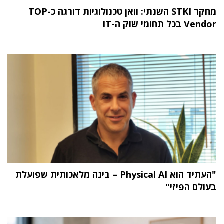
מחקר STKI השנתי: וואן טכנולוגיות דורגה כ-TOP
Vendor בכל תחומי שוק ה-IT
"העתיד הוא Physical AI – בינה מלאכותית שפועלת
בעולם הפיזי"