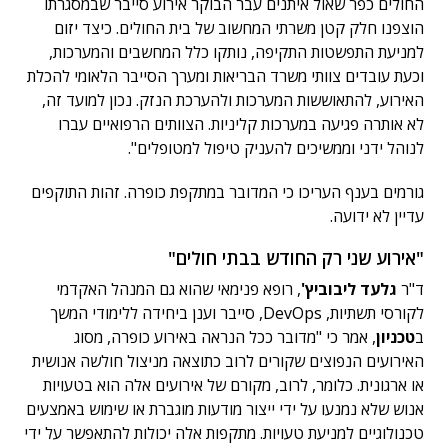
החולים כפר שאול איתנים עבר הבוקר אירוע סייבר שבמסגרתו
הוצפנו חלק קטן משרתי המחשוב של בית החולים. כיצד יזום
למניעת התפשטות התקיפה, נותקו כלל המחשבים והמערכות,
וכעת עובדים צוותי משרד הבריאות ומערך הסייבר הלאומי להכלת
האירוע, להתאוששות המערכות ולהערכת הנזק. נכון למועד זה,
לא אותרה פגיעה במערכות קליניות. הצוותים הרפואיים עברו
לנוהל ידני וממשיכים להעניק טיפול למטופלים".
גורמים בענף העריכו כי המדובר במתקפת כופרה. זהות התוקפים
עדיין לא ידועה.
"אירוע שני רק החודש בבתי חולים"
ד"ר
גלעד ליבוביץ'
, רופא פנימאי שהוא גם המנהל האקדמי
לקורסי תשתיות, DevOps, סייבר וענן ביחידה ללימודי המשך
ב
טכניון
, אמר כי "מדובר ככל הנראה באירוע כופרה, מסוג
האירועים הנפוצים שקורים לרוב כתוצאה מניצול חולשה אנושית
או ארגונית. כלומר, לרוב, מקורם של אירועים אלה הוא בטעויות
אנוש שלא נמנעו על ידי ייצור מודעות מוגברת או שימוש באמצעים
טכנולוגיים למניעת טעויות. מתקפות אלה יכולות להתאפשר על ידי