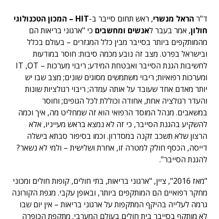
ד"ר
הראל מנשרי
, ראש תחום סייבר ב-
HIT – המכון הטכנולוגי
חולון
, אמר בעבר ל
אנשים ומחשבים
כי "ארגוני בריאות הם
מהמותקפים ביותר בסייבר מבין כלל המגזרים – בעולם בכלל
ובישראל בפרט. מצב זה נובע מכמה סיבות: חוסר במודעות
לחשיבות הגנת הסייבר ואבטחת המידע; ריבוי מערכות – IT ,OT
ומערכות רפואיות; ריבוי משתמשים מסוגים שונים; מצב שבו יש
יותר מאדם אחד שעובד על אותה עמדה; ריבוי רגולציות שונות
והעדר רגולציה אחת, אחודה וכוללת לכל הגופים; וחוסר
במשאבים. מנהל המוסד הרפואי הוא זה שמחליט מה, איך וכמה
להשקיע בהגנת הסייבר, כי זה לא נמצא בראש מעייניו, אלא
הרצון שלא תשכב זקנה במסדרון. וכמו בסיפור סבתא בישלה
דייסה, הכסף חולק למטרה זו, אחרת ושלישית – ולמי לא נשאר?
להגנת הסייבר".
"מאז 2016", ציין, "ארגוני בריאות, בתי חולים, קופות חולים ומכוני
מחקר רפואיים הם המותקפים ביותר, ובאופן עקבי. מגפת הקורונה
גרמה לעלייה בהיקף המתקפות על ארגוני בריאות – אין יום שבו
לא מותקף בסייבר בית חולים בעולם המערבי. מתקפת הכופרה