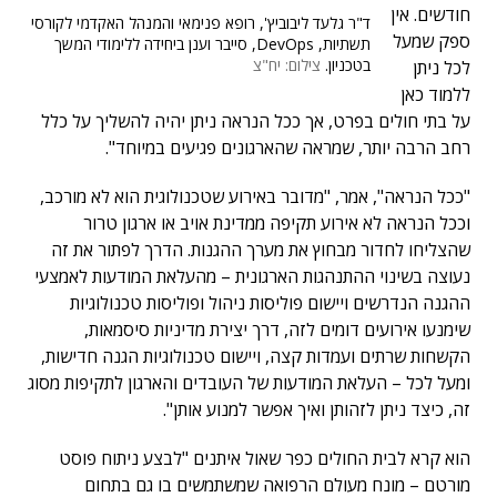
חודשים. אין
ד"ר גלעד ליבוביץ', רופא פנימאי והמנהל האקדמי לקורסי
ספק שמעל
תשתיות, DevOps, סייבר וענן ביחידה ללימודי המשך
בטכניון.
צילום: יח"צ
לכל ניתן
ללמוד כאן
על בתי חולים בפרט, אך ככל הנראה ניתן יהיה להשליך על כלל
רחב הרבה יותר, שמראה שהארגונים פגיעים במיוחד".
"ככל הנראה", אמר, "מדובר באירוע שטכנולוגית הוא לא מורכב,
וככל הנראה לא אירוע תקיפה ממדינת אויב או ארגון טרור
שהצליחו לחדור מבחוץ את מערך ההגנות. הדרך לפתור את זה
נעוצה בשינוי ההתנהגות הארגונית – מהעלאת המודעות לאמצעי
ההגנה הנדרשים ויישום פוליסות ניהול ופוליסות טכנולוגיות
שימנעו אירועים דומים לזה, דרך יצירת מדיניות סיסמאות,
הקשחות שרתים ועמדות קצה, ויישום טכנולוגיות הגנה חדישות,
ומעל לכל – העלאת המודעות של העובדים והארגון לתקיפות מסוג
זה, כיצד ניתן לזהותן ואיך אפשר למנוע אותן".
הוא קרא לבית החולים כפר שאול איתנים "לבצע ניתוח פוסט
מורטם – מונח מעולם הרפואה שמשתמשים בו גם בתחום