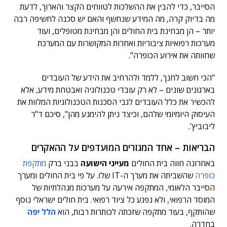
הסייבר, כדי להבין את ההשלכות לטווחים הקצר והארוך, לדעת
מה בדיוק קרה, מה המידע שנחשף והאם יש סכנה לחשיפה רבה
יותר – הן מבחינת בית החולים והן מבחינת מטופלים, ועוד
מערכות רפואיות ציבוריות ואחרות המקושרות עם המערכת
שחוותה את אירוע הכופרה".
"הכי חשוב לחנך, ללמד ולהרחיב את הידע של העובדים
בארגונים שונים – לא רק עובדי טכנולוגיה ואבטחת מידע, אלא
להכשיר את כלל העובדים לגבי הסכנות הטכנולוגיות המלוות את
העיסוק היומיומי שלהם, וכיצד ניתן להימנע מהן", סיכם ד"ר
ליבוביץ'.
הבריאות – אחד המגזרים המועדפים על ההאקרים
באחרונה חווה בית החולים
מעייני הישועה
בבני ברק
מתקפת
כופרה
שהשביתה את מערך ה-IT שלו. על פי בית החולים ומערך
הסייבר הלאומי, המתקפה אירעה על מערכות מנהלתיות של
המוסד הרפואי, ולא נפגע כל ציוד רפואי. בית חולים ישראלי נוסף
שהותקף, בעוד מתקפה שזכתה לכותרות רבות, הוא
הלל יפה
בחדרה.