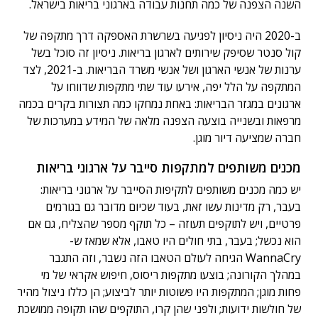
השנה הצפנה של כמה תחנות עבודה בארגוני בריאות בישראל.
ב-2020 היה ניסיון לפגיעה בשרשרת האספקה דרך מתקפה של
קול סנטר שסיפק שירותים לארגון בריאות. ניסיון זה סוכל בשל
ערנות של אנשי הארגון ושל אנשי משרד הבריאות. ב-2021, לצד
המתקפה על הלל יפה, אירעו עוד שתי מתקפות שדווחו על
ארגונים במגזר הבריאות: באחת נמחקו כמה תצורות בקרים בכמה
מרפאות ובשנייה בוצעה הצפנה מלאה של המידע במערכות של
חברה שמציעה דיור מוגן.
מכנים משותפים למתקפות סייבר על ארגוני בריאות
יש כמה מכנים משותפים לתקיפות הסייבר על ארגוני בריאות:
בעבר, רק מדינות עשו זאת, בעוד שכיום מדובר גם בגורמים
פרטיים, ויש לתוקפים תעוזה – כל תוקף מספר שהצליח, גם אם
הוא נכשל; בעבר, בתי חולים היו טאבו, אלא שמאז ש-
WannaCry הגיחה לעולם הטאבו הזה נשבר, וזה התגבר
במהלך הקורונה; בוצעו מתקפות ריסוס, חיפוש אקראי של מי
פחות מוגן; המתקפות היו פשוטות יותר לביצוע; הן כללו ניצול מהיר
של חולשות ידועות; ולפני שהן קרו, התוקפים שהו תקופה ממושכת