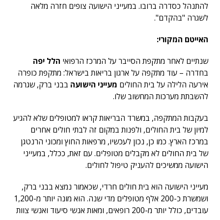
להתנהל כסדרה ברובו. במעייני הישועה צופים חזרה מלאה
לשגרה "בהקדם".
האייטם המקורי:
שנתיים לאחר מתקפת הסייבר על המרכז הרפואי
הלל יפה
בחדרה – עוד מתקפה על ארגון בריאות בישראל: מתקפת כופרה
אירעה הלילה על בית החולים
מעייני הישועה
בבני ברק, שגרמה
להשבתת מערכות המחשוב שלו.
בעקבות המתקפה, במשרד הבריאות קראו למטופלים שלא להגיע
למיון של בית החולים, ולפנות במקום זה לבתי חולים אחרים
במרכז הארץ. כמו כן, נכון לעכשיו, מרפאות החוץ ומכוני הרנטגן
של בית החולים לא מקבלים מטופלים. עם זאת, ככלל, במעייני
הישועה ממשיכים להעניק טיפול לחולים.
מעייני הישועה הוא בית חולים חרדי, שכאמור נמצא בבני ברק,
ושמשרת כ-200 אלף מטופלים מדי שנה. הוא מונה יותר מ-1,200
עובדים, כולל יותר מ-200 רופאים, ומאות אנשי סיעוד ואנשי צוות