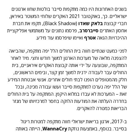
בשנים האחרונות היו כמה מתקפות סייבר בולטות שחוו ארגונים
ישראליים. כך, באוקטובר 2021 האקרים שלוחי המשטר באיראן,
חברי קבוצת
בלאק שאדו
(Black Shadow), תקפו את חברת
אחסון האתרים
סייברסרב
, פרסמו נתונים על משתמשי אפליקציית
ההיכרויות הגאה
אטרף
ואיימו שיפרסמו עוד מידע.
לפני כמעט שנתיים חווה בית החולים הלל יפה מתקפה, שהביאה
להצפנה מלאה של מערכות הארגון למשך חודש וחצי. מיד לאחר
המתקפה, שבוצעה על ידי אותה קבוצת האקרים איראניים, בית
החולים עבר לעבודה ידנית למשך זמן קצר, ובימים הראשונים,
חלק מהמטופלים הופנו לבתי חולים אחרים. אנשי אבטחת המידע
של הלל יפה נערכו למתקפות סייבר ועשו עבודה מכינה, ובכל
זאת – המערכות לא עבדו במלוא היקפן. המתקפה על בית החולים
בחדרה העלתה את המודעות הלוקה בחסר למרכזיותו של מגזר
הבריאות כמטרה להאקרים.
ב-2017, ארגון בריאות ישראלי חווה מתקפה למטרות ריגול
בסייבר. בנוסף, באמצעות נוזקת
WannaCry
, הייתה באותה