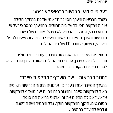
פרה-רפואיים.
"על פי הידוע, המכשור הרפואי לא נפגע"
משרד הבריאות ומערך הסייבר הלאומי עודכנו במהלך הלילה
אודות מתקפת הסייבר על בית החולים. מהמערך נמסר כי "על פי
הידוע כרגע, המכשור הרפואי לא נפגע". צוותים של משרד
הבריאות ומערך הסייבר נמצאים במעייני הישועה ומסייעים לטפל
באירוע, בשיתוף צוות ה-IT של בית החולים.
המתקפה היא ככל הנראה מסוג כופרה, ועובדי בתי החולים
תודרכו לגביה. כמו כן, עובדי בתי החולים באזור גוש דן הונחו שלא
לפתוח מיילים ממקור בלתי מזוהה.
"מגזר הבריאות – יעד מועדף למתקפות סייבר"
במערך הסייבר אמרו בעבר כי "ארגונים ממגזר הבריאות חשופים
מאוד למתקפות סייבר, והמגזר הזה מהווה יעד מועדף למתקפות.
אלא שלא כולם מבינים את זה. ארגוני בריאות הם סופר
מטורגטים, היקף המתקפות הולך, גדל ומחמיר משנה לשנה,
ונדרש להיערך בהתאם".