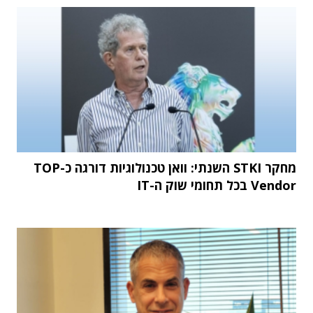
מחקר STKI השנתי: וואן טכנולוגיות דורגה כ-TOP
Vendor בכל תחומי שוק ה-IT