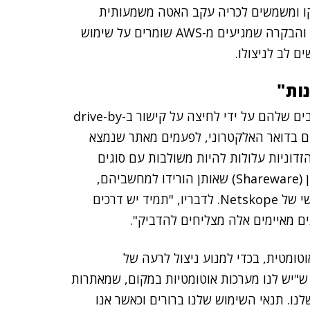
קו ומשמשים לכריה עקב האטה משמעותית
במחשב, אלא שהפעם, בכדי למנוע זיהוי, מודול הפקודה והבקרה שמגיעים מ-AWS שומרים על שימוש
נות"
לרוב אנשים מתקינים בטעות את התוכנה זדונית במחשבים שלהם על ידי לחיצה על קישור ב-drive-by
מקבלים בדואר האלקטרוני, לפעמים מאתר שנמצא
זדוניות עלולות להיות משולבות עם סוגים
אחרים של תכניות לשימוש חופשי (Freeware) או לניסיון (Shareware) שאותן הורידו למחשביהם,
, המייסד והחוקר הראשי של Netskope. לדבריו, "תמיד יש דרכים
ם מאיימים אלה מצליחים להדביק".
אוטומטית, בכדי למנוע ניצול לרעה של
תקשורת והוסיף ש"יש לנו מערכות אוטומטיות במקום, שמאתרות
ו. תנאי השימוש שלנו ברורים וכאשר אנו