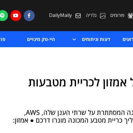
פורומים
גלריה
DailyMaily
ועים
דעות וניתוחים
היי-טק מינויים
פו
אמזון לכריית מטבעות
ת
ת
אם אתם לקוחות הענן של אמזון שימו לב - זודנה המסתתרת על שרתי הענן שלה, AWS,
 כריית מטבע המכונה מונרו דרכם ● אמזון: