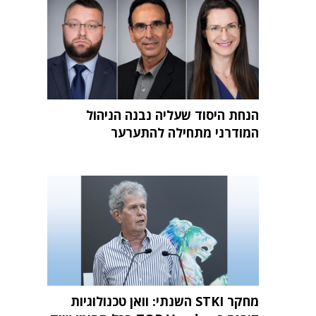
הנחת היסוד שעליה נבנה הניהול
המודרני מתחילה להתערער
מחקר STKI השנתי: וואן טכנולוגיות