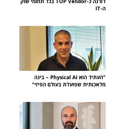
דורגה כ-TOP Vendor בכל תחומי שוק
ה-IT
"העתיד הוא Physical AI – בינה
מלאכותית שפועלת בעולם הפיזי"