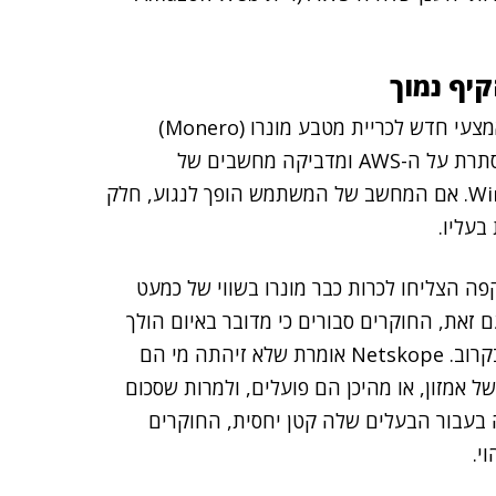
גילתה אמצעי חדש לכריית מטבע מונרו (Monero)
באמצעות תוכנה זדונית המכונה Xbooster. הזודנה מוסתרת על ה-AWS ומדביקה מחשבים של
קורבנות, המשתמשים בכל מערכת הפעלה מסוג Windows. אם המחשב של המשתמש הופך לנגוע, חלק
בעליו.
ה הצליחו לכרות כבר מונרו בשווי של כמעט
עם זאת, החוקרים סבורים כי מדובר באיום הולך
וגדל, וטוענים כי מספר זה צפוי לתפוח באופן משמעותי בקרוב. Netskope אומרת שלא זיהתה מי הם
אמזון, או מהיכן הם פועלים, ולמרות שסכום
בעבור הבעלים שלה קטן יחסית, החוקרים
י.