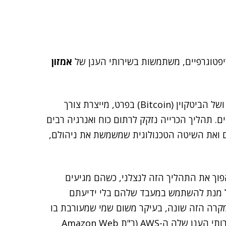
יפטוגרפיים, משתמשות בשירותי הענן של
אמזון
ושל ה
ביטקוין
(Bitcoin) בפרט, מייצרת צורך
ים. תהליך הכרייה נזקק לרתום כוח ואנרגיה רבים
ם ואת השיטה הטכנולוגית שמשמשת את ניהולם,
פוך את התהליך הזה לנצלני, כשהם מגיעים
ל מנת להשתמש במעבד שלהם בלי ידיעתם
מקרה הזה שונה, בעיקר משום שמי שמעורבת בו
היא לא אחרת מאשר הענקית אמזון, ובאופן ספציפי – שירותי הענן שלה ה-AWS (ר"ת Amazon Web