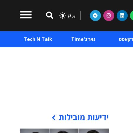
דקאסט
גאדג'Time
Tech N Talk
וכן פרסומי
תוכן פרסומי
וכן פרסומי
ידיעות מובילות