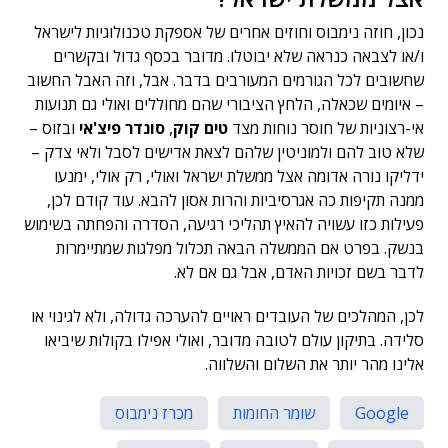
נכון, חוזה נימבוס וחוזים אחרים של אספקת טכנולוגיות לישראל
ו/או לצבאה כנראה שלא יבוטלו. מדובר בכסף גדול ובקשרים
שחשובים לכל הגורמים המעורבים בדבר. אבל, וזה האבל החשוב
– איומים שכאלה, הלחץ הציבורי שהם מחוללים ואולי גם תנועות
אי-רצוניות של חוסר נוחות מצד
טים קוק
,
סונדר פיצ'אי
ובזוס –
שלא טוב להם ולמוניטין שלהם לצאת אדישים לסבל ולאי צדק –
ידליקו נורה אדומה אצל ממשלת ישראל ואולי, רק אולי, ימנעו
ממנה תקיפות כה אגרסיביות והרות אסון להבא. עוד קודם לכן,
פעילות כזו עשויה להאיץ תהליכי רגיעה, הסדרה והפחתה בשימוש
בנשק. בפרט אם הממשלה הבאה תכלול מפלגות שמתיימרות
לדבר בשם זכויות האדם, אבל גם אם לא.
לכן, המהלכים של העובדים ראויים להערכה גדולה, ולא לגינוי או
סלידה. בתיקון עולם לטובה מדובר, ואולי אפילו בקולות שיביאו
אלינו מהר יותר את השלום והשלווה.
Google
שומר החומות
מכרז נימבוס