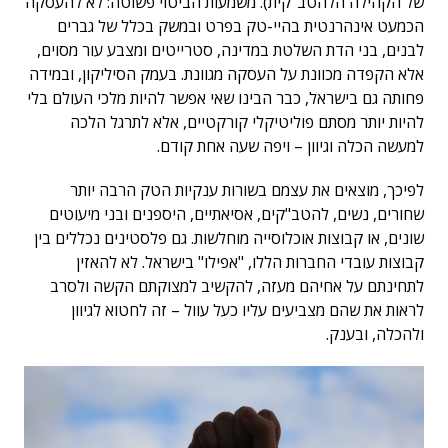
של הקהילה הלהטב"קית). משמעות הביטוי פשוטה: לא להעסקה
הכמעט אינהרנטית בהיי-טק בפרט ובמשק בכלל של גברים
לבנים, בני הדת השלטת במדינה, סטרייטים ומצבע עור מסוים,
אלא הקפדה מכוונת על העסקה מגוונת. בעמק הסיליקון, ובמידה
פחותה גם בישראל, כבר הבינו שאי אפשר להיות מלכי העולם בלי
להיות יותר מסתם פוליטיקלי קורקטיים, אלא לתרגל הלכה
למעשה הכלה וגיוון – ויפה שעה אחת קודם.
לפיכך, מוצאים את עצמם בשורות ענקיות הטק הרבה יותר
שחורים, נשים, להטב"קים, אסיאתיים, היספנים ובני מיעוטים
שונים, או קבוצות אוכלוסייה מוחלשות. גם פלסטינים נכללים בין
קבוצות עובדי החברות הללו, "אפילו" בישראל. לא להאזין
לתחינתם על אחיהם מעזה, להקשיב למצוקתם הקשה ולסרב
לראות את שהם מצביעים עליו כעל עוול – זה לחטוא לגיוון
ולהכלה, ובענק.