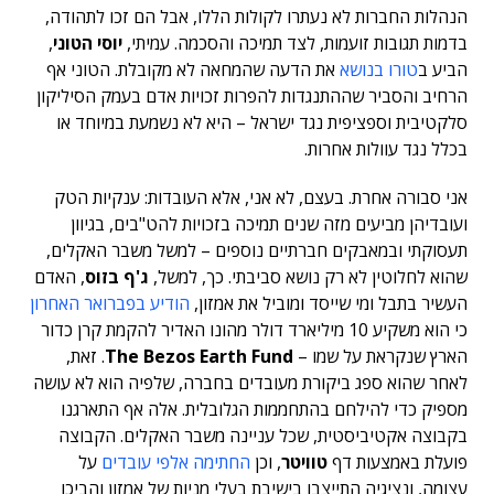
הנהלות החברות לא נעתרו לקולות הללו, אבל הם זכו לתהודה,
בדמות תגובות זועמות, לצד תמיכה והסכמה. עמיתי,
יוסי הטוני
,
הביע ב
טורו בנושא
את הדעה שהמחאה לא מקובלת. הטוני אף
הרחיב והסביר שההתנגדות להפרות זכויות אדם בעמק הסיליקון
סלקטיבית וספציפית נגד ישראל – היא לא נשמעת במיוחד או
בכלל נגד עוולות אחרות.
אני סבורה אחרת. בעצם, לא אני, אלא העובדות: ענקיות הטק
ועובדיהן מביעים מזה שנים תמיכה בזכויות להט"בים, בגיוון
תעסוקתי ובמאבקים חברתיים נוספים – למשל משבר האקלים,
שהוא לחלוטין לא רק נושא סביבתי. כך, למשל,
ג'ף בזוס
, האדם
העשיר בתבל ומי שייסד ומוביל את אמזון,
הודיע בפברואר האחרון
כי הוא משקיע 10 מיליארד דולר מהונו האדיר להקמת קרן כדור
הארץ שנקראת על שמו –
The Bezos Earth Fund
. זאת,
לאחר שהוא ספג ביקורת מעובדים בחברה, שלפיה הוא לא עושה
מספיק כדי להילחם בהתחממות הגלובלית. אלה אף התארגנו
בקבוצה אקטיביסטית, שכל עניינה משבר האקלים. הקבוצה
פועלת באמצעות דף
טוויטר
, וכן
החתימה אלפי עובדים
על
עצומה, ונציגיה התייצבו בישיבת בעלי מניות של אמזון והביכו