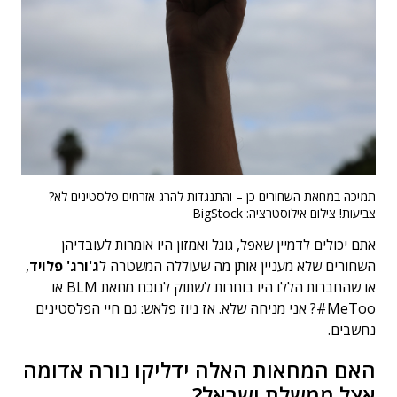
תמיכה במחאת השחורים כן – והתנגדות להרג אזרחים פלסטינים לא?
צביעות! צילום אילוסטרציה: BigStock
אתם יכולים לדמיין שאפל, גוגל ואמזון היו אומרות לעובדיהן
השחורים שלא מעניין אותן מה שעוללה המשטרה ל
ג'ורג' פלויד
,
או שהחברות הללו היו בוחרות לשתוק לנוכח מחאת BLM או
MeToo#? אני מניחה שלא. אז ניוז פלאש: גם חיי הפלסטינים
נחשבים.
האם המחאות האלה ידליקו נורה אדומה
אצל ממשלת ישראל?