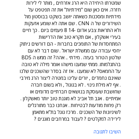
שמטרתו היחידה היא הרג אזרחים , מותר לי לירות
חזרה. אים כאן שום "מידתיות" את זה תפטפט על
מידתיות ומסכנות כשאתה יושב בשקט בבוסטון מול
השידורים של ה CNN . שם אתה לא שומע אזעקות
ולא התראות צבע אדום -14 8 פעמים ביום . כך חיים
בעירי אשקלון , אם תקרא טוב את הדרישות
המתחסדות של התומכים בחברות - הם דורשים ניתוק
יחסי עבודה עם ממשלת ישראל . שום דבר לא עם
שלטון הטרור בעזה . מידתי .. אהה? זה ממש ה BDS
בהתגלמותו. ממתי שמענו מישהו אומר מילה לא טובה
על החמאס? לא שמענו . אז זה בסדר שהשכנים שלנו
שאינם נחמדים , יורים עלינו במטרה ליצור הרג מירבי
. אף לא מילת גינוי . לא בגוגול , ולא בשום חברה
שחושבת שעוסקת בנושאים חברתיים מדומים או
אמיתיים . אגב תל אביב לא מוגנת טוב יותר מאשקלון .
רק פחות מודעות לבטיחות . אנחנו כבר מתורגלים
לשיגיונות של השכנים . מרכז גוגל בת"א מתאמן
לירידה למקלטים ? לעבוד במרחבים מוגנים ?
השיבו לתגובה