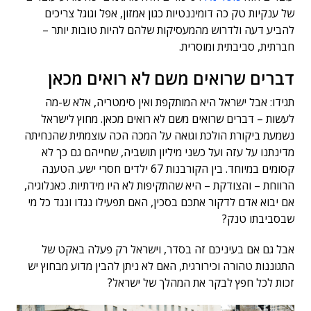
של ענקיות טק כה דומיננטיות כגון אמזון, אפל וגוגל צריכים
להביע דעה ולדרוש מהמעסיקות שלהם להיות טובות יותר –
חברתית, סביבתית ומוסרית.
דברים שרואים משם לא רואים מכאן
תגידו: אבל ישראל היא המותקפת ואין סימטריה, אלא ש-מה
לעשות – דברים שרואים משם לא רואים מכאן. מחוץ לישראל
נשמעת ביקורת הולכת וגואה על המכה הכה עוצמתית שהנחיתה
מדינתנו על עזה ועל כשני מיליון תושביה, שחייהם גם כך לא
קסומים במיוחד. בין הקורבנות 67 ילדים חסרי ישע. הטענה
הרווחת – והצודקת – היא שהתקיפות לא היו מידתיות. כאנלוגיה,
אם יבוא אדם לדקור אתכם בסכין, האם תפעילו נגדו ונגד כל מי
שבסביבתו טנק?
אבל גם אם בעיניכם זה בסדר, וישראל רק פעלה באקט של
התגוננות טהורה וכירורגית, האם לא ניתן להבין מדוע מבחוץ יש
זכות לכל חפץ לבקר את המהלך של ישראל?