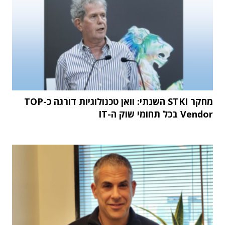
מחקר STKI השנתי: וואן טכנולוגיות דורגה כ-TOP
Vendor בכל תחומי שוק ה-IT