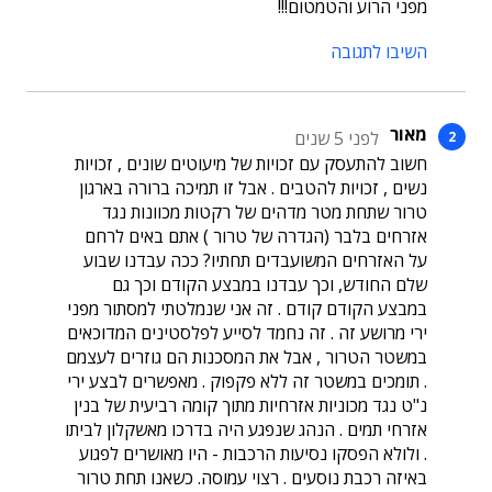
מפני הרוע והטמטום!!!
השיבו לתגובה
מאור
לפני 5 שנים
חשוב להתעסק עם זכויות של מיעוטים שונים , זכויות
נשים , זכויות להטבים . אבל זו תמיכה ברורה בארגון
טרור שתחת מטר מדהים של רקטות מכוונות נגד
אזרחים בלבר (הגדרה של טרור ) אתם באים לרחם
על האזרחים המשועבדים תחתיו? ככה עבדנו שבוע
שלם החודש, וכך עבדנו במבצע הקודם וכך גם
במבצע הקודם קודם . זה אני שנמלטתי למסתור מפני
ירי מרושע זה . זה נחמד לסייע לפלסטינים המדוכאים
במשטר הטרור , אבל את המסכנות הם גוזרים לעצמם
. תומכים במשטר זה ללא פקפוק . מאפשרים לבצע ירי
נ"ט נגד מכוניות אזרחיות מתוך קומה רביעית של בנין
אזרחי תמים . הנהג שנפגע היה בדרכו מאשקלון לביתו
. ולולא הפסקו נסיעות הרכבות - היו מאושרים לפגוע
באיזה רכבת נוסעים . רצוי עמוסה. כשאנו תחת טרור