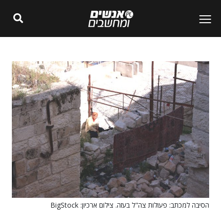
הסיבה למכתב: פעולות צה"ל בעזה. צילום ארכיון: BigStock