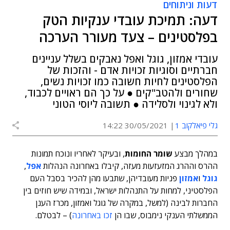
דעות וניתוחים
דעה: תמיכת עובדי ענקיות הטק
בפלסטינים – צעד מעורר הערכה
עובדי אמזון, גוגל ואפל נאבקים בשלל עניינים
חברתיים וסוגיות זכויות אדם - והזכות של
הפלסטינים לחיות חשובה כמו זכויות נשים,
שחורים ולהטב"קים ● על כך הם ראויים לכבוד,
ולא לגינוי ולסלידה ● תשובה ליוסי הטוני
גלי פיאלקוב 1
30/05/2021 14:22
במהלך מבצע
שומר החומות
, ובעיקר לאחריו ונוכח תמונות
ההרס וההרג המזעזעות מעזה, קיבלו באחרונה הנהלות
אפל
,
גוגל
ו
אמזון
פניות מעובדיהן, שתבעו מהן להכיר בסבל העם
הפלסטיני, למחות על התנהלות ישראל, ובמידה שיש חוזים בין
החברות לבינה (למשל, במקרה של גוגל ואמזון, מכרז הענן
הממשלתי הענקי נימבוס, שבו הן
זכו באחרונה
) – לבטלם.