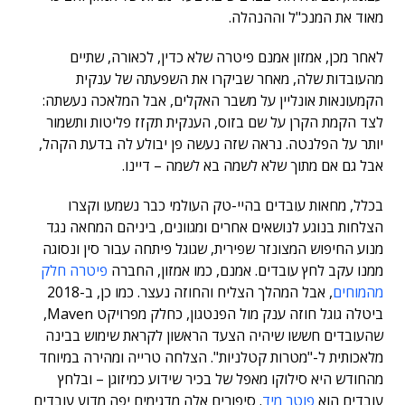
מאוד את המנכ"ל וההנהלה.
לאחר מכן, אמזון אמנם פיטרה שלא כדין, לכאורה, שתיים
מהעובדות שלה, מאחר שביקרו את השפעתה של ענקית
הקמעונאות אונליין על משבר האקלים, אבל המלאכה נעשתה:
לצד הקמת הקרן על שם בזוס, הענקית תקזז פליטות ותשמור
יותר על הפלנטה. נראה שזה נעשה פן יבולע לה בדעת הקהל,
אבל גם אם מתוך שלא לשמה בא לשמה – דיינו.
בכלל, מחאות עובדים בהיי-טק העולמי כבר נשמעו וקצרו
הצלחות בנוגע לנושאים אחרים ומגוונים, ביניהם המחאה נגד
מנוע החיפוש המצונזר שפירית, שגוגל פיתחה עבור סין ונסוגה
ממנו עקב לחץ עובדים. אמנם, כמו אמזון, החברה
פיטרה חלק
מהמוחים
, אבל המהלך הצליח והחוזה נעצר. כמו כן, ב-2018
ביטלה גוגל חוזה ענק מול הפנטגון, כחלק מפרויקט Maven,
שהעובדים חששו שיהיה הצעד הראשון לקראת שימוש בבינה
מלאכותית ל-"מטרות קטלניות". הצלחה טרייה ומהירה במיוחד
מהחודש היא סילוקו מאפל של בכיר שידוע כמיזוגן – ובלחץ
עובדים הוא
פוטר מיד
. סיפורים אלה מדגימים יפה מדוע עובדים