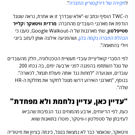
ל
חקירה של דירקטוריון החברה
".
ה-TWC הוסיף וכתב ש-"אלא שבדרך זו או אחרת, נראה שגוגל
הודפת את מארגני העובדים מהחברה:
מרדית וויטאקר
ו
קלייר
סטייפלטון
, שתי מארגנות של ה-Google Walkout, טענו כי
הנהלת החברה נקמה בהן
, ושהפגיעה אילצה אותן לעזוב ביוני
ויולי בהתאמה".
לפי הסברי קואליציית עובדי תעשיית הטכנולוגיה, חלק מהעובדים
של גוגל השתתפו בהפגנה לפני ארבעה ימים, בה נכחו 200
עובדים, ושנועדה "למחות נגד אותה פעולת תגמול, לכאורה".
בנוסף, "מארגני האירוע דרשו מגוגל לחקור את מחלקת ה-HR
שלה".
"עדיין כאן, עדיין נלחמת ולא מפחדת"
כעת, לפי הדיווחים, ארבע מהמוחים נגד הנסיבות שהביאו
לעזיבתן של סטפלטון ו-וויטקר, פוטרו בתואנות שווא.
וויטאקר, שכאמור כבר לא נמצאת בגוגל, כינתה בציוץ את פיטוריה