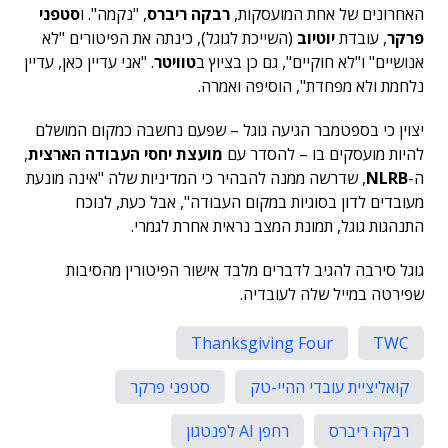
האחרונים של אחת המועסקות,
רבקה ריברס
, "נקמה". ו
סטפני
פרקר
, עובדת
יוטיוב
(השייכת לגוגל), כינתה את הפיטורים "לא
אנושיים" ו"לא חוקיים", גם כן בציוץ ב
טוויטר
. "אני עדיין כאן, עדיין
נלחמת ולא מפחדת", הוסיפה ואמרה.
יצוין כי בספטמבר הגיעה גוגל – שפעם נחשבה כמקום המושלם
להיות מועסקים בו – להסדר עם
מועצת יחסי העבודה הארצית
,
ה-
NLRB
, שדרשה ממנה להבהיר כי המדיניות שלה "אינה מונעת
מעובדים לדון בסוגיות במקום העבודה", אבל כעת, לנוכח
התנהגות גוגל, תמונת המצב נראית אחרת לגמרי.
גוגל סירבה להגיב לדברים מלבד אישור הפיטורין מהסיבות
שפירטה במייל שלה לעובדיה.
Thanksgiving Four
TWC
קואליציית עובדי ההיי-טק
סטפני פרקר
רבקה ריברס
רחפן AI לפנטגון