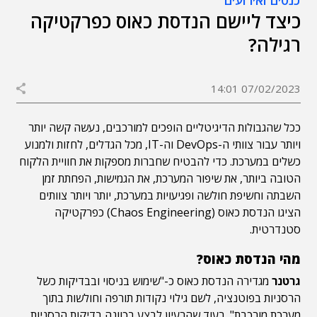
כנסים ואירועים
כיצד ליישם הנדסת כאוס כפרקטיקה
רגילה?
07/02/2023 14:01
ככל שהגבולות הדיגיטליים הופכים למורכבים, נעשה קשה יותר
ויותר עבור צוותי ה-DevOps וה-IT, מכל הגדלים, לחזות ולמנוע
כשלים במערכת. כדי להבטיח שחברות מספקות את חוויית הלקוח
הטובה ביותר, את שיפור המערכת, את הגמישות, הפחתת זמן
השבתה וחשיפת חולשה ופגיעויות במערכת, יותר ויותר צוותים
הציגו הנדסת כאוס (Chaos Engineering) כפרקטיקה
סטנדרטית.
מהי הנדסת כאוס?
גרטנר
מגדירה הנדסת כאוס כ-"שימוש בניסוי ובבדיקות כשל
הרסניות בפוטנציה, לשם גילוי נקודות תורפה וחולשות בתוך
מערכת מורכבת". בעוד שהרעיון לבצע בכוונה בדיקות הרסניות