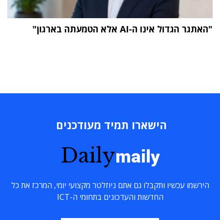
"האתגר הגדול אינו ה-AI אלא הטמעתה בארגון"
הישארו תמיד מעודכנים
Daily
maily
הירשמו עכשיו ותקבלו גם אתם ניוזלטר מקצועי יומי, המרכז את כל
החדשות והעדכונים בתחומי ה-ICT