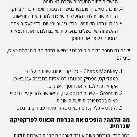
הכשלים לתוך המערכות שלכם לאוטומטי.
ערכו ניסויים: השתמשו בגישה מוּנעת השערות כדי לבדוק
הנחות שונות לגבי המערכות שלכם ולמדוד את התוצאות.
נטרו ונתחו: השתמשו בכלי ניטור ורישום, כדי לעקוב אחר
ההשפעה של כשלים במערכות שלכם ולנתח את התוצאות,
במטרה לשפר את החוסן.
ישנם גם מספר כלים פופולריים שיסייעו לתהליך של הנדסת כאוס,
ביניהם:
Chaos Monkey – כלי קוד פתוח, שפותח על ידי
נטפליקס
, מפסיק מכונות וירטואליות בסביבת ענן באופן
אקראי, כדי לבדוק את חוסן היישומים.
Gremlin – שירות מבוסס ענן, המאפשר להריץ עליו ניסויי
כאוס בפלטפורמות תשתית שונות.
לקמוס – כלי הנדסת כאוס בקוד פתוח עבור קוברנטס.
מה הלאה? הופכים את הנדסת הכאוס לפרקטיקה
שגרתית
בסך הכל, הנדסת כאוס עוזרת לארגונים לבנות מערכות חזקות