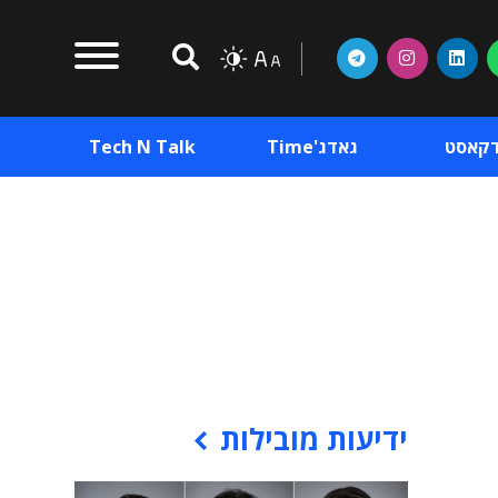
דקאסט
גאדג'Time
Tech N Talk
וכן פרסומי
תוכן פרסומי
וכן פרסומי
ידיעות מובילות