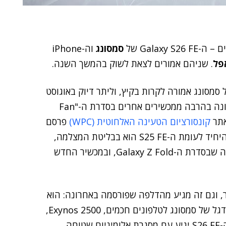
Galax של
סמסונג
וה-iPhone
פל
. שניהם אמורים לצאת לשוק בהמשך השנה.
סונג אמורה לקרות בקיץ, וליתר דיוק באוגוסט
או ספטמבר. הוא צפוי להגיע עם עיצוב מעודכן, אך לא שונה בהרבה ממכשירים אחרים בסדרת ה-"Fan
קונסורציום הטעינה האלחוטית (WPC)
פרסם
בשבת תמונה ברורה של ה-S26 FE, בצבע אפור. השוני היחיד לעומת ה-S25 FE הוא בבליטת המצלמה,
שזזה מהמיקום שלה בגרסאות הקודמות, שהיה דומה לזה שבסדרת ה-Galaxy Z Fold, ובמכשיר החדש
, וגם זה מגיע מהדלפה שפורסמה באחרונה: הוא
צפוי להיות מבוסס על אנדרואיד 17, ולהגיע עם מעבד הדגל של סמסונג לטלפונים חכמים, Exynos 2500,
ועם זיכרון RAM של 8 ג'יגה-בייט. ההערכות בשוק הן שה-S26 EF יגיע עם מסגרת אלומיניום שטוחה