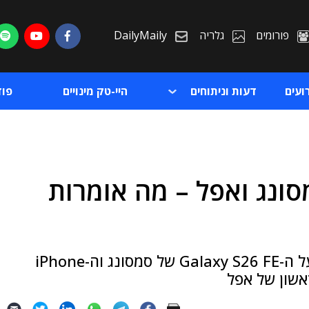
פורומים
גלריה
DailyMaily
ועים
דעות וניתוחים
היי-טק מינויים
פו
ונג ואפל – מה אומרות
ת
ת
אתרי הדלפות פרסמו בימים האחרונים מידע על ה-Galaxy S26 FE של סמסונג וה-iPhone