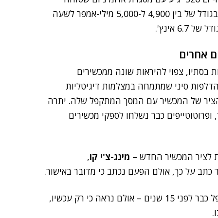
וזכוכית גורילה (Gorilla Glass) מלפנים ומאחור, סוללה בגודל של בין 4,900 ל-5,000 מילי-אמפר לשעה
 בסתיו, צפוי להיראות שונה ממכשירים
לפות סיני שמתמחה במצלמות דיגיטליות
 הציר של המכשיר עם המסך המתקפל שלה. יתרה
ופרוטוטייפים כבר נשלחו לספקי מכשירים
ת לציר המכשיר החדש –
מינג-צ'י קו
,
כתב על כך, אולם הפעם נכתב כי מדובר באישור.
יצוין כי אפל רשמה פטנט על מתכת נוזלית למכשיר מתקפל כבר לפני 15 שנים – אולם נראה כי רק עכשיו,