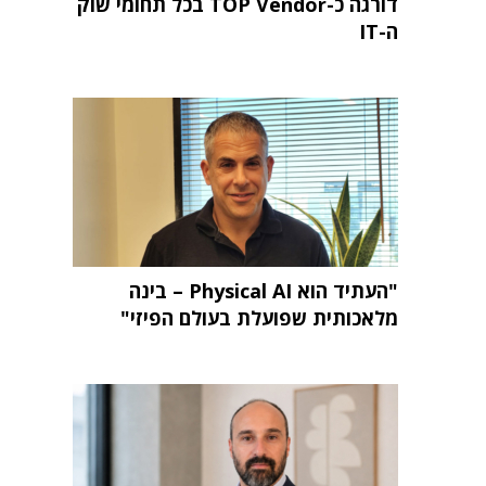
דורגה כ-TOP Vendor בכל תחומי שוק
ה-IT
"העתיד הוא Physical AI – בינה
מלאכותית שפועלת בעולם הפיזי"