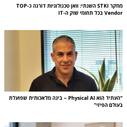
מחקר STKI השנתי: וואן טכנולוגיות דורגה כ-TOP
Vendor בכל תחומי שוק ה-IT
"העתיד הוא Physical AI – בינה מלאכותית שפועלת
בעולם הפיזי"