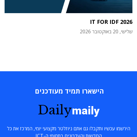
IT FOR IDF 2026
שלישי, 20 באוקטובר 2026
הישארו תמיד מעודכנים
Daily
maily
הירשמו עכשיו ותקבלו גם אתם ניוזלטר מקצועי יומי, המרכז את כל
החדשות והעדכונים בתחומי ה-ICT