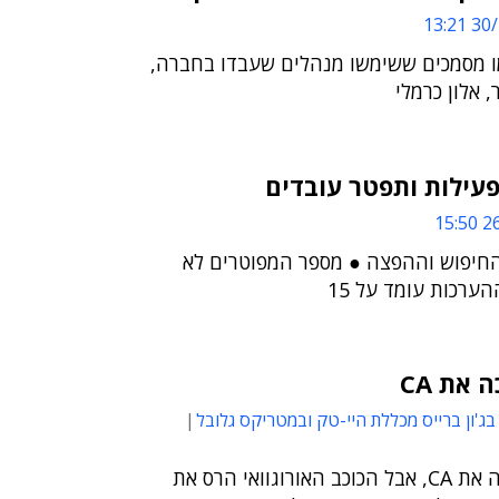
30/1
 מסמכים ששימשו מנהלים שעבדו בחברה,
אלון כרמלי
עילות ותפטר עובדים
26
החיפוש וההפצה ● מספר המפוטרים לא
ערכות עומד על 15
 את CA
בג'ון ברייס מכללת היי-טק ובמטריקס גלובל
קליק ויו אמנם ניצחה את CA, אבל הכוכב האורוגוואי הרס את