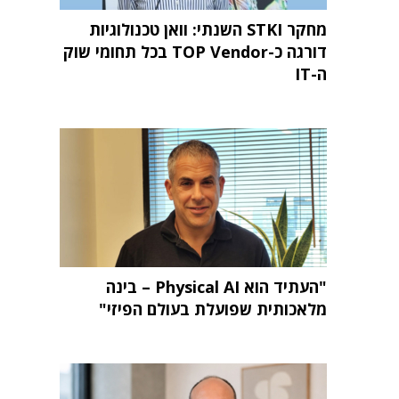
מחקר STKI השנתי: וואן טכנולוגיות
דורגה כ-TOP Vendor בכל תחומי שוק
ה-IT
"העתיד הוא Physical AI – בינה
מלאכותית שפועלת בעולם הפיזי"