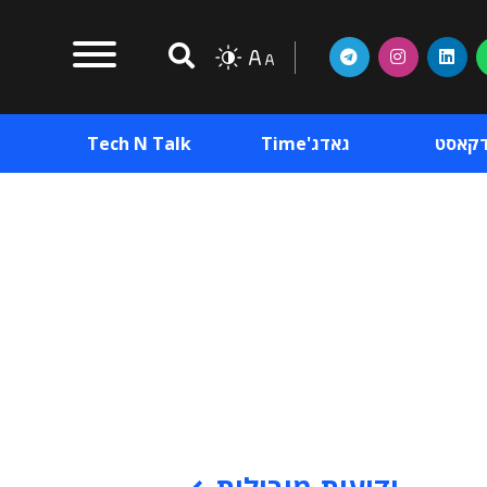
דקאסט
גאדג'Time
Tech N Talk
וכן פרסומי
תוכן פרסומי
וכן פרסומי