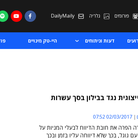
פורומים
גלריה
DailyMaily
ועים
דעות וניתוחים
היי-טק מינויים
פו
צוגית נגד בבילון בסך עשרות
ת
02/03/2017 07:52
ת
 הפרה את חובת הדיווח לבעלי המניות על
ם גוגל, בכך שלא דיווחה עליו בזמן ובכך