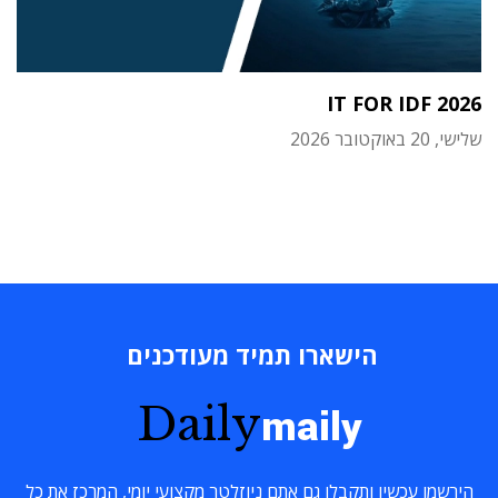
IT FOR IDF 2026
שלישי, 20 באוקטובר 2026
הישארו תמיד מעודכנים
Daily
maily
הירשמו עכשיו ותקבלו גם אתם ניוזלטר מקצועי יומי, המרכז את כל