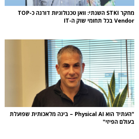
מחקר STKI השנתי: וואן טכנולוגיות דורגה כ-TOP
Vendor בכל תחומי שוק ה-IT
"העתיד הוא Physical AI – בינה מלאכותית שפועלת
בעולם הפיזי"