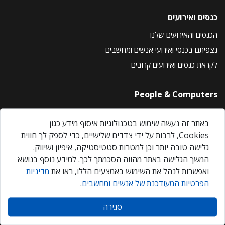
כנסים ואירועים
הכנסים והאירועים שלנו
נצפיתם בכנסי ואירועי אנשים ומחשבים
לקראת כנסים ואירועים קרובים
People & Computers
About Us
באתר זה נעשה שימוש בטכנולוגיות איסוף מידע כגון
Privacy Policy
Cookies, לרבות על ידי צדדים שלישיים, כדי לספק לך חווית
Contact Us
גלישה טובה יותר וכן למטרות סטטיסטיקה, איפיון ושיווק.
Our Events
המשך הגלישה באתר מהווה הסכמתך לכך. למידע נוסף בנושא
ואפשרות לנהל את השימוש באמצעים הללו, ראו את
מדיניות
הפרטיות המעודכנת של אנשים ומחשבים
.
אנשים ומחשבים © 2026 – כל הזכויות שמורות
סגירה
Created by