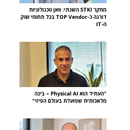
מחקר STKI השנתי: וואן טכנולוגיות
דורגה כ-TOP Vendor בכל תחומי שוק
ה-IT
"העתיד הוא Physical AI – בינה
מלאכותית שפועלת בעולם הפיזי"