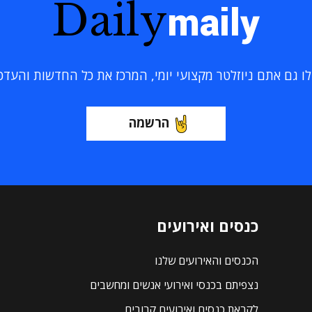
Daily
maily
 גם אתם ניוזלטר מקצועי יומי, המרכז את כל החדשות והעדכוני
הרשמה
כנסים ואירועים
הכנסים והאירועים שלנו
נצפיתם בכנסי ואירועי אנשים ומחשבים
לקראת כנסים ואירועים קרובים