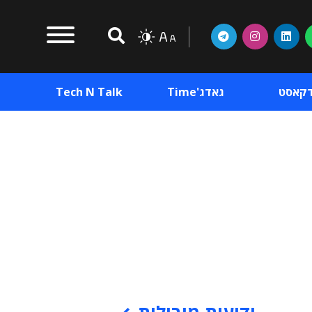
דקאסט
גאדג'Time
Tech N Talk
וכן פרסומי
תוכן פרסומי
וכן פרסומי