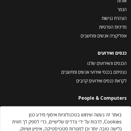
אודות
הנמר
הצהרת נגישות
מדיניות הפרטיות
אפליקציה אנשים ומחשבים
כנסים ואירועים
הכנסים והאירועים שלנו
נצפיתם בכנסי ואירועי אנשים ומחשבים
לקראת כנסים ואירועים קרובים
People & Computers
About Us
באתר זה נעשה שימוש בטכנולוגיות איסוף מידע כגון
Privacy Policy
Cookies, לרבות על ידי צדדים שלישיים, כדי לספק לך חווית
Contact Us
גלישה טובה יותר וכן למטרות סטטיסטיקה, איפיון ושיווק.