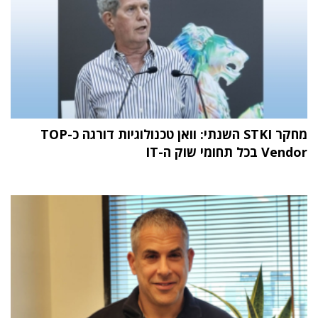
מחקר STKI השנתי: וואן טכנולוגיות דורגה כ-TOP
Vendor בכל תחומי שוק ה-IT