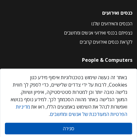
כנסים ואירועים
הכנסים והאירועים שלנו
נצפיתם בכנסי ואירועי אנשים ומחשבים
לקראת כנסים ואירועים קרובים
People & Computers
About Us
באתר זה נעשה שימוש בטכנולוגיות איסוף מידע כגון
Privacy Policy
Cookies, לרבות על ידי צדדים שלישיים, כדי לספק לך חווית
Contact Us
גלישה טובה יותר וכן למטרות סטטיסטיקה, איפיון ושיווק.
Our Events
המשך הגלישה באתר מהווה הסכמתך לכך. למידע נוסף בנושא
ואפשרות לנהל את השימוש באמצעים הללו, ראו את
מדיניות
הפרטיות המעודכנת של אנשים ומחשבים
.
אנשים ומחשבים © 2026 – כל הזכויות שמורות
סגירה
Created by