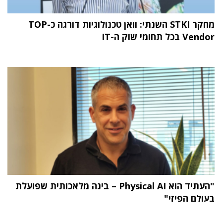
מחקר STKI השנתי: וואן טכנולוגיות דורגה כ-TOP
Vendor בכל תחומי שוק ה-IT
"העתיד הוא Physical AI – בינה מלאכותית שפועלת
בעולם הפיזי"